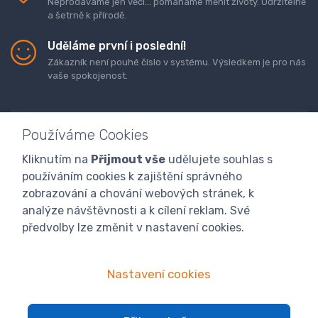
Neprodáváme jen věci... pomáháme měnit životy. Udržitelně
a šetrně k přírodě.
Uděláme první i poslední!
Zákazník není pouhé číslo v systému. Výsledkem je pro nás
vaše spokojenost.
Používáme Cookies
Kliknutím na
Přijmout vše
udělujete souhlas s
Doprava a platba zboží
Kontaktujte nás
O nás
používáním cookies k zajištění správného
GDPR
Obchodní podmínky
Odstoupení od smlouvy
zobrazování a chování webových stránek, k
analýze návštěvnosti a k cílení reklam. Své
Program digitalizace
předvolby lze změnit v nastavení cookies.
Nastavení cookies