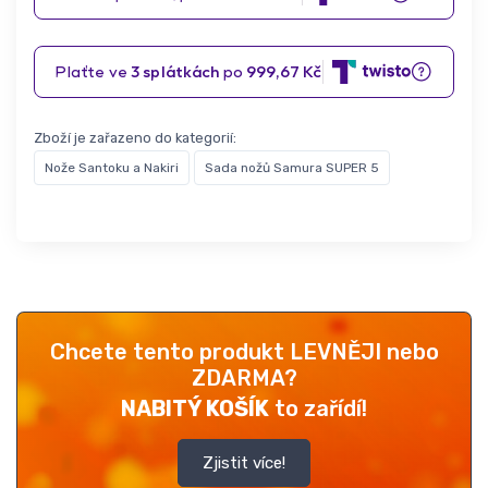
Zboží je zařazeno do kategorií:
Nože Santoku a Nakiri
Sada nožů Samura SUPER 5
Chcete tento produkt LEVNĚJI nebo
ZDARMA?
NABITÝ KOŠÍK
to zařídí!
Zjistit více!