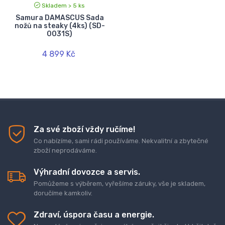
Skladem > 5 ks
Samura DAMASCUS Sada
nožů na steaky (4ks) (SD-
0031S)
4 899 Kč
Za své zboží vždy ručíme!
Co nabízíme, sami rádi používáme. Nekvalitní a zbytečné
zboží neprodáváme.
Výhradní dovozce a servis.
Pomůžeme s výběrem, vyřešíme záruky, vše je skladem,
doručíme kamkoliv.
Zdraví, úspora času a energie.