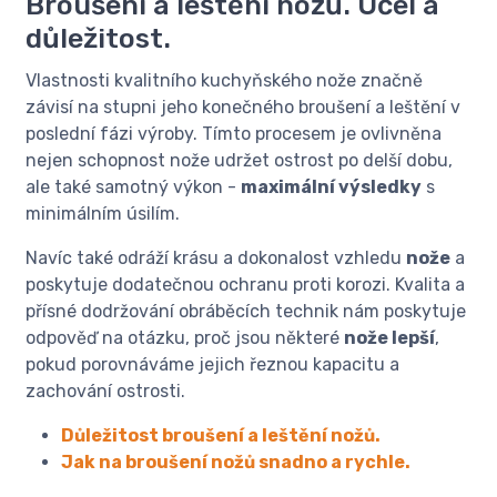
Broušení a leštění nožů. Účel a
důležitost.
Vlastnosti kvalitního kuchyňského nože značně
závisí na stupni jeho konečného broušení a leštění v
poslední fázi výroby. Tímto procesem je ovlivněna
nejen schopnost nože udržet ostrost po delší dobu,
ale také samotný výkon -
maximální výsledky
s
minimálním úsilím.
Navíc také odráží krásu a dokonalost vzhledu
nože
a
poskytuje dodatečnou ochranu proti korozi. Kvalita a
přísné dodržování obráběcích technik nám poskytuje
odpověď na otázku, proč jsou některé
nože lepší
,
pokud porovnáváme jejich řeznou kapacitu a
zachování ostrosti.
Důležitost broušení a leštění nožů.
Jak na broušení nožů snadno a rychle.