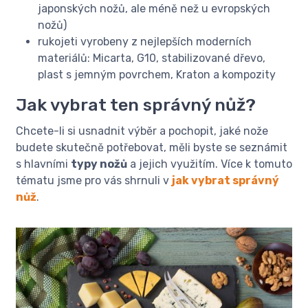
japonských nožů, ale méně než u evropských
nožů)
rukojeti vyrobeny z nejlepších moderních
materiálů: Micarta, G10, stabilizované dřevo,
plast s jemným povrchem, Kraton a kompozity
Jak vybrat ten správný nůž?
Chcete-li si usnadnit výběr a pochopit, jaké nože
budete skutečně potřebovat, měli byste se seznámit
s hlavními
typy nožů
a jejich využitím. Více k tomuto
tématu jsme pro vás shrnuli v
jak vybrat správný
nůž
.