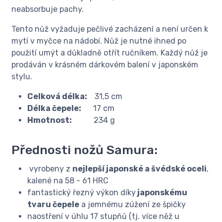
neabsorbuje pachy.
Tento nůž vyžaduje pečlivé zacházení a není určen k
mytí v myčce na nádobí. Nůž je nutné ihned po
použití umýt a důkladně otřít ručníkem. Každý nůž je
prodáván v krásném dárkovém balení v japonském
stylu.
Celková délka:
31,5 cm
Délka čepele:
17 cm
Hmotnost:
234 ​g
Přednosti nožů Samura:
vyrobeny z
nejlepší japonské a švédské oceli
,
kalené na 58 - 61 HRC
fantastický řezný výkon díky
japonskému
tvaru čepele
a jemnému zúžení ze špičky
naostření v úhlu 17 stupňů (tj. více něž u