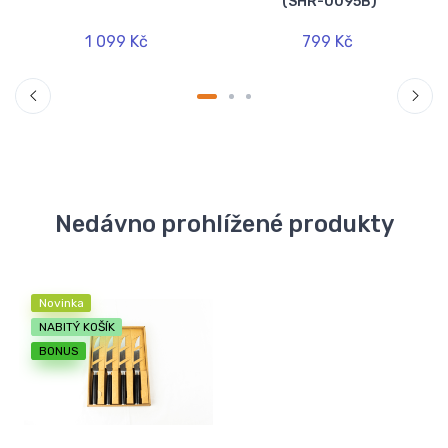
(SHR-0095B)
1 099 Kč
799 Kč
Nedávno prohlížené produkty
Novinka
NABITÝ KOŠÍK
BONUS