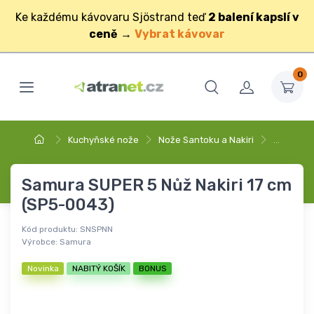
Ke každému kávovaru Sjöstrand teď
2 balení kapslí v
ceně
→
Vybrat kávovar
0
Kuchyňské nože
Nože Santoku a Nakiri
…
Samura SUPER 5 Nůž Nakiri 17 cm
(SP5-0043)
Kód produktu:
SNSPNN
Výrobce:
Samura
Novinka
NABITÝ KOŠÍK
BONUS