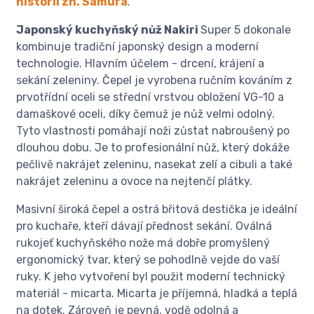
historii zn. Samura
.
Japonský kuchyňský nůž Nakiri
Super 5 dokonale
kombinuje tradiční japonský design a moderní
technologie. Hlavním účelem - drcení, krájení a
sekání zeleniny. Čepel je vyrobena ručním kováním z
prvotřídní oceli se střední vrstvou obložení VG-10 a
damaškové oceli, díky čemuž je nůž velmi odolný.
Tyto vlastnosti pomáhají noži zůstat nabroušený po
dlouhou dobu. Je to profesionální nůž, který dokáže
pečlivě nakrájet zeleninu, nasekat zelí a cibuli a také
nakrájet zeleninu a ovoce na nejtenčí plátky.
Masivní široká čepel a ostrá břitová destička je ideální
pro kuchaře, kteří dávají přednost sekání. Oválná
rukojeť kuchyňského nože má dobře promyšlený
ergonomický tvar, který se pohodlně vejde do vaší
ruky. K jeho vytvoření byl použit moderní technický
materiál - micarta. Micarta je příjemná, hladká a teplá
na dotek. Zároveň je pevná, vodě odolná a