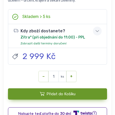
účelem - drcení, krájení a sekání zeleniny.
Skladem > 5 ks
Kdy zboží dostanete?
Zítra* (při objednání do 11:00) - PPL
Zobrazit další termíny doručení
2 999 Kč
−
+
ks
Přidat do Košíku