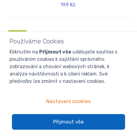
199 Kč
Novinka
Používáme Cookies
BONUS
Kliknutím na
Přijmout vše
udělujete souhlas s
používáním cookies k zajištění správného
zobrazování a chování webových stránek, k
analýze návštěvnosti a k cílení reklam. Své
předvolby lze změnit v nastavení cookies.
Nastavení cookies
Přijmout vše
Není skladem