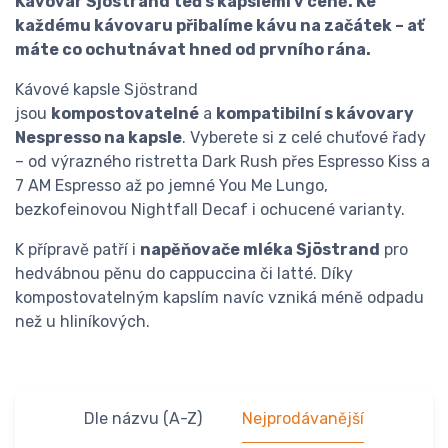
Kávovar Sjöstrand teď s kapslemi v ceně. Ke
každému kávovaru přibalíme kávu na začátek – ať
máte co ochutnávat hned od prvního rána.
Kávové kapsle Sjöstrand
jsou
kompostovatelné
a
kompatibilní s kávovary
Nespresso na kapsle
. Vyberete si z celé chuťové řady
– od výrazného ristretta Dark Rush přes Espresso Kiss a
7 AM Espresso až po jemné You Me Lungo,
bezkofeinovou Nightfall Decaf i ochucené varianty.
K přípravě patří i
napěňovače mléka Sjöstrand
pro
hedvábnou pěnu do cappuccina či latté. Díky
kompostovatelným kapslím navíc vzniká méně odpadu
než u hliníkových.
Dle názvu (A-Z)
Nejprodávanější