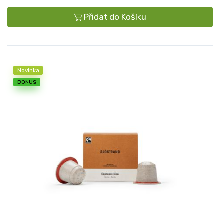
Přidat do Košíku
Novinka
BONUS