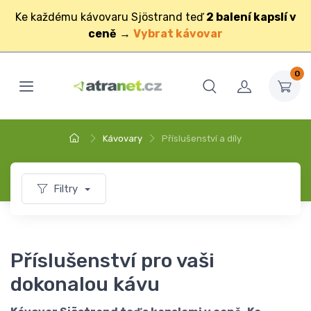
Ke každému kávovaru Sjöstrand teď
2 balení kapslí v
ceně
→
Vybrat kávovar
0
Kávovary
Příslušenství a díly
Filtry
Příslušenství pro vaši
dokonalou kávu