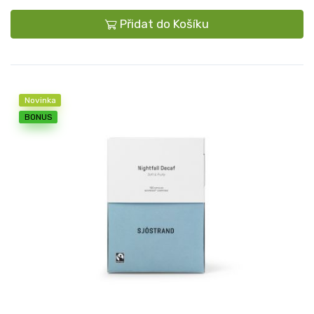
Přidat do Košíku
Novinka
BONUS