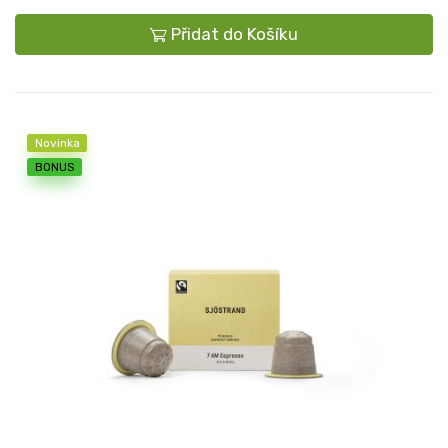
Přidat do Košíku
Novinka
BONUS