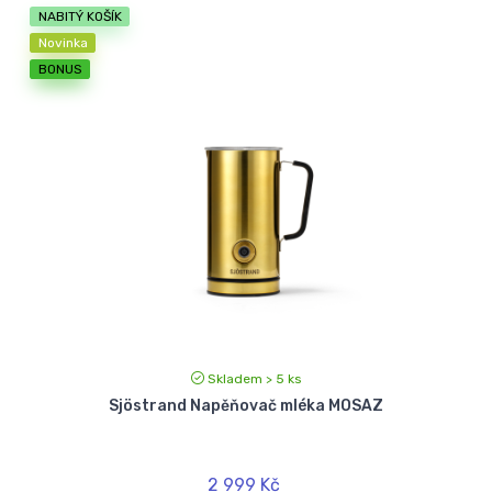
NABITÝ KOŠÍK
Novinka
BONUS
Skladem > 5 ks
Sjöstrand Napěňovač mléka MOSAZ
2 999 Kč