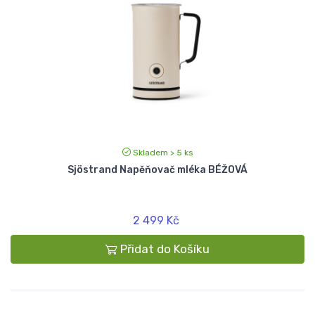
Skladem > 5 ks
Sjöstrand Napěňovač mléka BÉŽOVÁ
2 499 Kč
Přidat do Košíku