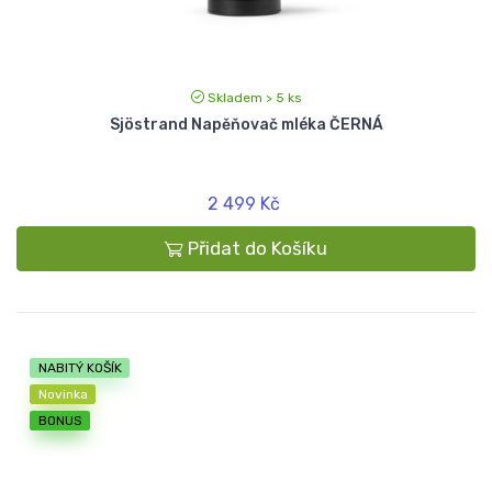
Skladem > 5 ks
Sjöstrand Napěňovač mléka ČERNÁ
2 499 Kč
Přidat do Košíku
NABITÝ KOŠÍK
Novinka
BONUS