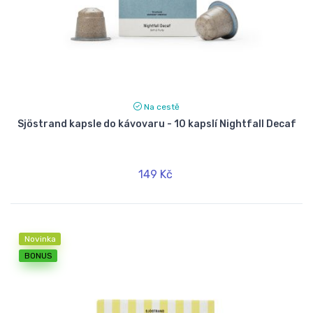
Na cestě
Sjöstrand kapsle do kávovaru - 10 kapslí Nightfall Decaf
149 Kč
Novinka
BONUS