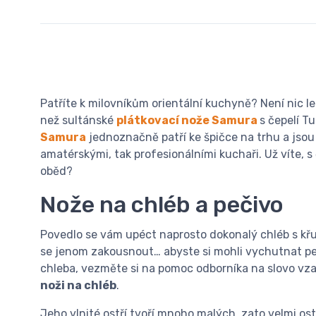
Patříte k milovníkům orientální kuchyně? Není nic l
než sultánské
plátkovací nože Samura
s čepelí Tu
Samura
jednoznačně patří ke špičce na trhu a jso
amatérskými, tak profesionálními kuchaři. Už víte, s č
oběd?
Nože na chléb a pečivo
Povedlo se vám upéct naprosto dokonalý chléb s kř
se jenom zakousnout… abyste si mohli vychutnat pe
chleba, vezměte si na pomoc odborníka na slovo vza
noži na chléb
.
Jeho vlnité ostří tvoří mnoho malých, zato velmi os