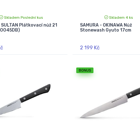
Skladem Poslední kus
Skladem 4 ks
SULTAN Plátkovací nůž 21
SAMURA - OKINAWA Nůž
-0045DB)
Stonewash Gyuto 17cm
Kč
2 199 Kč
BONUS