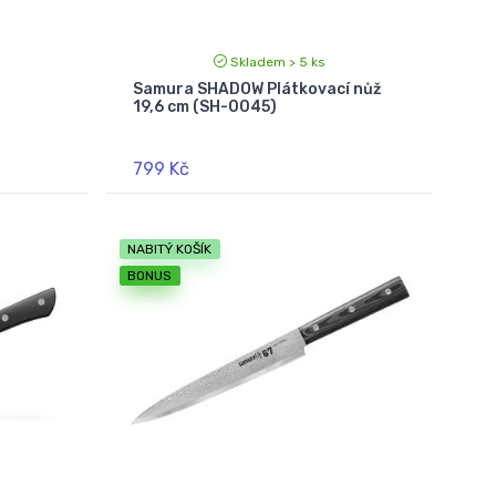
Skladem > 5 ks
Samura SHADOW Plátkovací nůž
19,6 cm (SH-0045)
799 Kč
NABITÝ KOŠÍK
BONUS