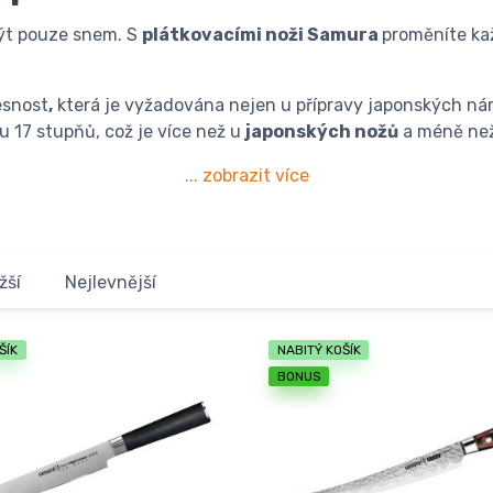
ýt pouze snem. S
plátkovacími noži Samura
proměníte kaž
esnost
,
která je vyžadována nejen u přípravy japonských nár
u 17 stupňů, což je více než u
japonských nožů
a méně než
... zobrazit více
žší
Nejlevnější
ŠÍK
NABITÝ KOŠÍK
BONUS