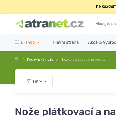
Ke každém
E-shop
Hlavní strana
Akce % Výprod
Kuchyňské nože
Nože plátkovací a na pečivo
Filtry
Nože plátkovací a na