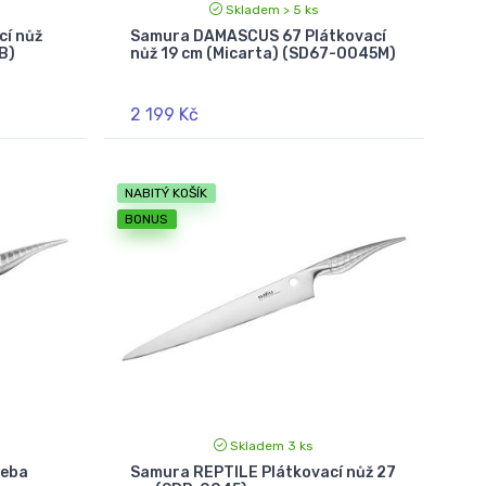
Skladem > 5 ks
cí nůž
Samura DAMASCUS 67 Plátkovací
B)
nůž 19 cm (Micarta) (SD67-0045M)
2 199 Kč
NABITÝ KOŠÍK
BONUS
Skladem 3 ks
leba
Samura REPTILE Plátkovací nůž 27