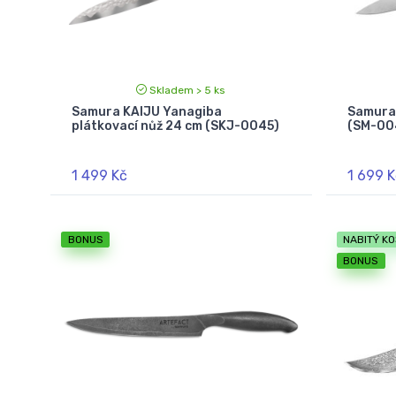
Skladem > 5 ks
Samura KAIJU Yanagiba
Samura 
plátkovací nůž 24 cm (SKJ-0045)
(SM-00
1 499 Kč
1 699 K
BONUS
NABITÝ KO
BONUS