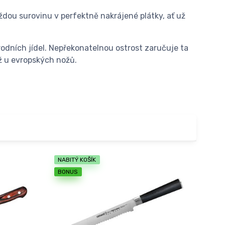
dou surovinu v perfektně nakrájené plátky, ať už
odních jídel. Nepřekonatelnou ostrost zaručuje ta
 u evropských nožů.
NABITÝ KOŠÍK
BONUS