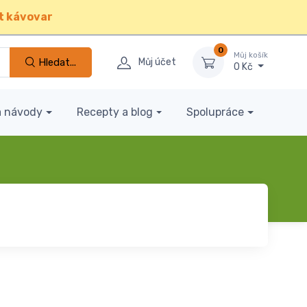
t kávovar
0
Můj košík
Hledat...
Můj účet
0 Kč
a návody
Recepty a blog
Spolupráce