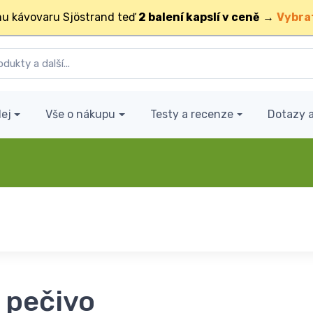
u kávovaru Sjöstrand teď
2 balení kapslí v ceně
→
Vybra
ej
Vše o nákupu
Testy a recenze
Dotazy 
 pečivo