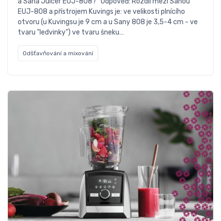
a Sana Juicer EUJ-808? Odpověď: Rozdíl mezi Sanou
EUJ-808 a přístrojem Kuvings je: ve velikosti plnícího
otvoru (u Kuvingsu je 9 cm a u Sany 808 je 3,5-4 cm - ve
tvaru "ledvinky") ve tvaru šneku…
Odšťavňování a mixování