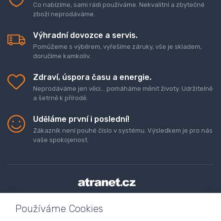
Co nabízíme, sami rádi používáme. Nekvalitní a zbytečné
zboží neprodáváme.
Výhradní dovozce a servis.
Pomůžeme s výběrem, vyřešíme záruky, vše je skladem,
doručíme kamkoliv.
Zdraví, úspora času a energie.
Neprodáváme jen věci... pomáháme měnit životy. Udržitelně
a šetrně k přírodě.
Uděláme první i poslední!
Zákazník není pouhé číslo v systému. Výsledkem je pro nás
vaše spokojenost.
Doprava a platba zboží
Kontaktujte nás
O nás
Používáme Cookies
GDPR
Obchodní podmínky
Odstoupení od smlouvy