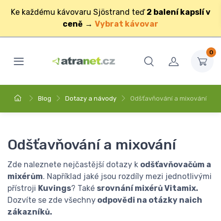
Ke každému kávovaru Sjöstrand teď
2 balení kapslí v
ceně
→
Vybrat kávovar
0
Blog
Dotazy a návody
Odšťavňování a mixování
Odšťavňování a mixování
Zde naleznete nejčastější dotazy k
odšťavňovačům a
mixérům
. Například jaké jsou rozdíly mezi jednotlivými
přístroji
Kuvings
? Také
srovnání mixérů Vitamix.
Dozvíte se zde všechny
odpovědi na otázky naich
zákazníků.