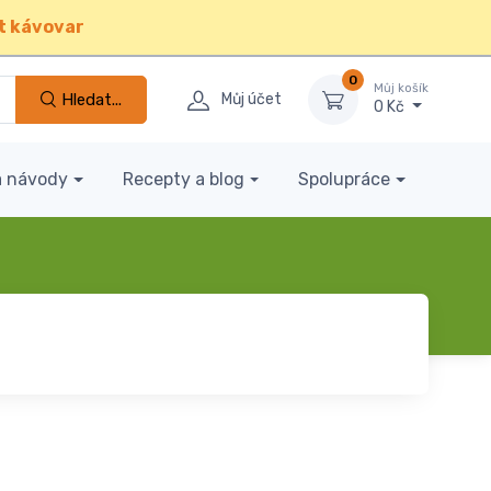
t kávovar
0
Můj košík
Hledat...
Můj účet
0 Kč
a návody
Recepty a blog
Spolupráce