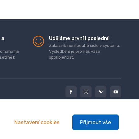
 a
Uděláme první i poslední!
Zákazník není pouhé číslo v systému.
. pomáháme
Výsledkem je pro nás vaše
 šetrně k
spokojenost.
Nastavení cookies
Přijmout vše