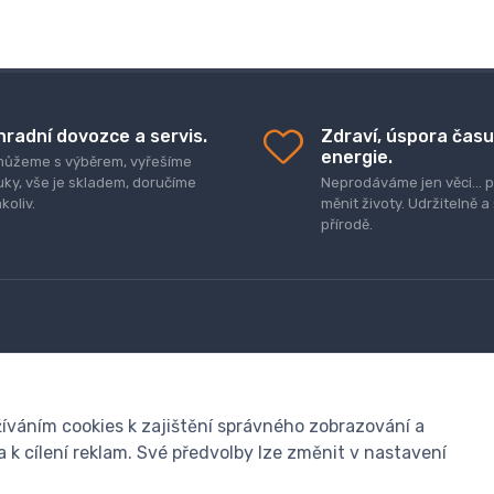
hradní dovozce a servis.
Zdraví, úspora času
energie.
ůžeme s výběrem, vyřešíme
uky, vše je skladem, doručíme
Neprodáváme jen věci..
koliv.
měnit životy. Udržitelně a
přírodě.
R
Obchodní podmínky
íváním cookies k zajištění správného zobrazování a
k cílení reklam. Své předvolby lze změnit v nastavení