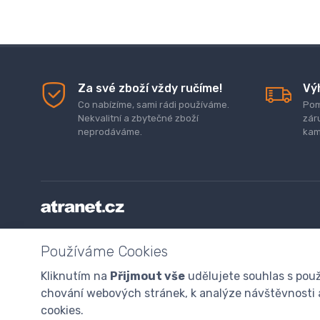
Za své zboží vždy ručíme!
Vý
Co nabízíme, sami rádi používáme.
Pom
Nekvalitní a zbytečné zboží
zár
neprodáváme.
kam
Doprava a platba zboží
Kontaktujte nás
O nás
GDP
Používáme Cookies
Odstoupení od smlouvy
Program digitalizace
Kliknutím na
Přijmout vše
udělujete souhlas s použ
chování webových stránek, k analýze návštěvnosti a 
© 2024 atranet.cz
Nastavení cookies
cookies.