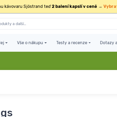
u kávovaru Sjöstrand teď
2 balení kapslí v ceně
→
Vybra
ej
Vše o nákupu
Testy a recenze
Dotazy 
ngs