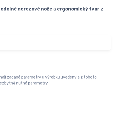
 odolné nerezové nože
a
ergonomický tvar
z
emají zadané parametry u výrobku uvedeny a z tohoto
e nezbytně nutné parametry.