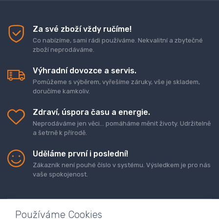
Za své zboží vždy ručíme!
Co nabízíme, sami rádi používáme. Nekvalitní a zbytečné
zboží neprodáváme.
Výhradní dovozce a servis.
Pomůžeme s výběrem, vyřešíme záruky, vše je skladem,
doručíme kamkoliv.
Zdraví, úspora času a energie.
Neprodáváme jen věci... pomáháme měnit životy. Udržitelně
a šetrně k přírodě.
Uděláme první i poslední!
Zákazník není pouhé číslo v systému. Výsledkem je pro nás
vaše spokojenost.
Používáme Cookies