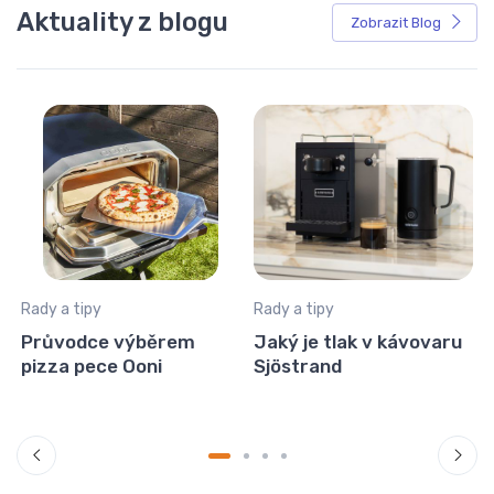
Aktuality z blogu
Zobrazit Blog
Rady a tipy
Rady a tipy
R
i
Průvodce výběrem
Jaký je tlak v kávovaru
pizza pece Ooni
Sjöstrand