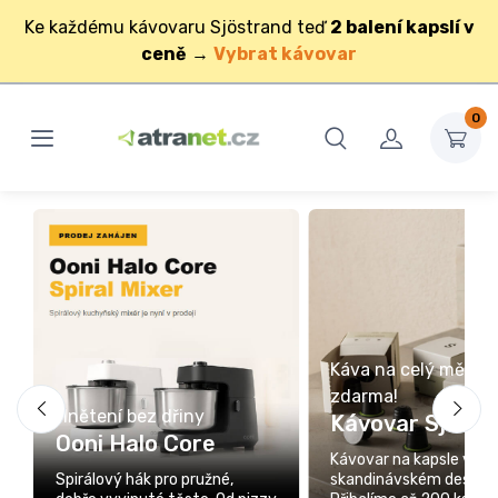
Ke každému kávovaru Sjöstrand teď
2 balení kapslí v
ceně
→
Vybrat kávovar
0
Káva na celý měsíc
zdarma!
Hnětení bez dřiny
Kávovar Sjöstr
Ooni Halo Core
Kávovar na kapsle ve
Spirálový hák pro pružné,
skandinávském designu