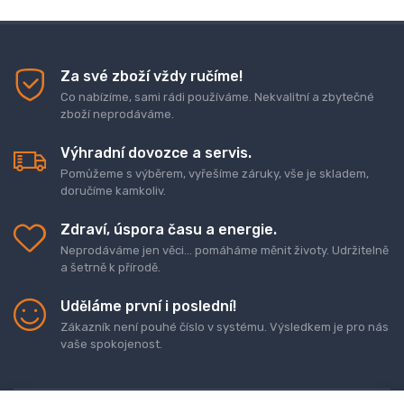
Za své zboží vždy ručíme!
Co nabízíme, sami rádi používáme. Nekvalitní a zbytečné
zboží neprodáváme.
Výhradní dovozce a servis.
Pomůžeme s výběrem, vyřešíme záruky, vše je skladem,
doručíme kamkoliv.
Zdraví, úspora času a energie.
Neprodáváme jen věci... pomáháme měnit životy. Udržitelně
a šetrně k přírodě.
Uděláme první i poslední!
Zákazník není pouhé číslo v systému. Výsledkem je pro nás
vaše spokojenost.