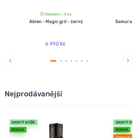
Skladem > 5 ks
Abien - Magic gril - černý
Samura SU
6 990 Kč
Nejprodávanější
NABITÝ KOŠÍK
NABITÝ KOŠÍ
BONUS
BONUS
Doporučuje