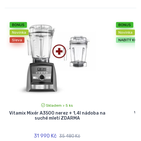
BONUS
BONUS
Novinka
Novinka
Sleva
NABITÝ KOŠÍ
Skladem > 5 ks
Vitamix Mixér A3500 nerez + 1,4l nádoba na
Vit
suché mletí ZDARMA
31 990 Kč
35 480 Kč