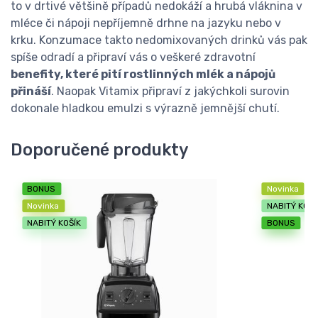
to v drtivé většině případů nedokáží a hrubá vláknina v
mléce či nápoji nepříjemně drhne na jazyku nebo v
krku. Konzumace takto nedomixovaných drinků vás pak
spíše odradí a připraví vás o veškeré zdravotní
benefity, které pití rostlinných mlék a nápojů
přináší
. Naopak Vitamix připraví z jakýchkoli surovin
dokonale hladkou emulzi s výrazně jemnější chutí.
Doporučené produkty
BONUS
Novinka
Novinka
NABITÝ KOŠÍ
NABITÝ KOŠÍK
BONUS