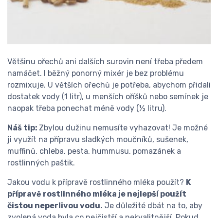
Většinu ořechů ani dalších surovin není třeba předem
namáčet. I běžný ponorný mixér je bez problému
rozmixuje. U větších ořechů je potřeba, abychom přidali
dostatek vody (1 litr), u menších oříšků nebo semínek je
naopak třeba ponechat méně vody (½ litru).
Náš tip:
Zbylou dužinu nemusíte vyhazovat! Je možné
ji využít na přípravu sladkých moučníků, sušenek,
muffinů, chleba, pesta, hummusu, pomazánek a
rostlinných paštik.
Jakou vodu k přípravě rostlinného mléka použít?
K
přípravě rostlinného mléka je nejlepší použít
čistou neperlivou vodu.
Je důležité dbát na to, aby
zvolená voda byla co nejčistší a nekvalitnější. Pokud