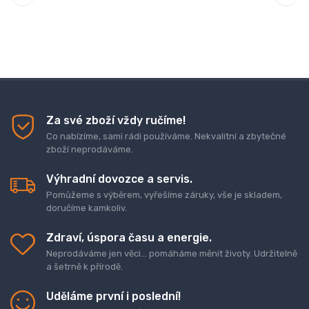
Za své zboží vždy ručíme!
Co nabízíme, sami rádi používáme. Nekvalitní a zbytečné
zboží neprodáváme.
Výhradní dovozce a servis.
Pomůžeme s výběrem, vyřešíme záruky, vše je skladem,
doručíme kamkoliv.
Zdraví, úspora času a energie.
Neprodáváme jen věci... pomáháme měnit životy. Udržitelně
a šetrně k přírodě.
Uděláme první i poslední!