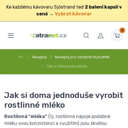
Ke každému kávovaru Sjöstrand teď
2 balení kapslí v
ceně
→
Vybrat kávovar
0
Recepty
Recepty pro výrobník NutraMilk
Jak si doma jednoduše…
Jak si doma jednoduše vyrobit
rostlinné mléko
Rostlinná “mléka”
(tj. rostlinné nápoje podobné
mléku svou konzistencí a využitím) jsou skvělou