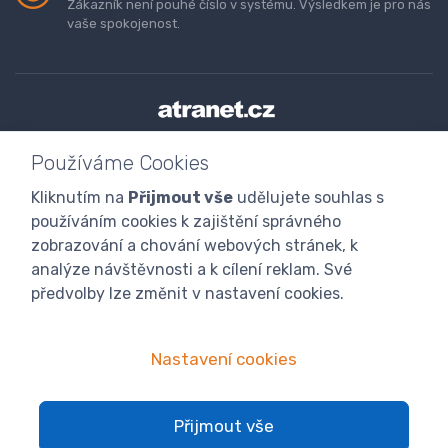
Zákazník není pouhé číslo v systému. Výsledkem je pro nás
vaše spokojenost.
Doprava a platba zboží
Kontaktujte nás
O nás
Používáme Cookies
GDPR
Obchodní podmínky
Odstoupení od smlouvy
Kliknutím na
Přijmout vše
udělujete souhlas s
Program digitalizace
používáním cookies k zajištění správného
zobrazování a chování webových stránek, k
analýze návštěvnosti a k cílení reklam. Své
předvolby lze změnit v nastavení cookies.
Nastavení cookies
© 2024 atranet.cz
Nastavení cookies
Přijmout vše