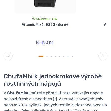
Skladem > 5 ks
Vitamix Mixér E320 - černý
Vita
16 490 Kč
ChufaMix k jednokrokové výrobě
rostlinných nápojů
V
ChufaMixu
můžete připravit také vynikající nápoje
na bázi fresh a smoothies (tj. čerstvě lisovaných šťáv
nebo mixů) z bylinek, jedlých rostlin či dokonce ovoce a
zeleniny. Díky jedinečné funkčnosti v ChufaMixu v