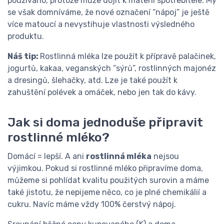
používáno, protože může dojít k matení spotřebitele. My
se však domníváme, že nové označení “nápoj” je ještě
více matoucí a nevystihuje vlastnosti výsledného
produktu.
Náš tip:
Rostlinná mléka lze použít k přípravě palačinek,
jogurtů, kakaa, veganských “sýrů”, rostlinných majonéz
a dresingů, šlehačky, atd. Lze je také použít k
zahuštění polévek a omáček, nebo jen tak do kávy.
Jak si doma jednoduše připravit
rostlinné mléko?
Domácí = lepší. A ani
rostlinná mléka
nejsou
výjimkou. Pokud si rostlinné mléko připravíme doma,
můžeme si pohlídat kvalitu použitých surovin a máme
také jistotu, že nepijeme něco, co je plné chemikálií a
cukru. Navíc máme vždy 100% čerstvý nápoj.