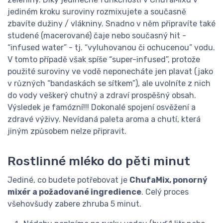
jediném kroku suroviny rozmixujete a současně
zbavíte dužiny / vlákniny. Snadno v něm připravíte také
studené (macerované) čaje nebo současný hit -
“infused water” - tj. “vyluhovanou či ochucenou” vodu.
V tomto případě však spíše “super-infused”, protože
použité suroviny ve vodě neponecháte jen plavat (jako
v různých “bandaskách se sítkem”), ale uvolníte z nich
do vody veškerý chutný a zdraví prospěšný obsah.
Výsledek je famózní!!! Dokonalé spojení osvěžení a
zdravé výživy. Nevídaná paleta aroma a chutí, která
jiným způsobem nelze připravit.
Rostlinné mléko do pěti minut
Jediné, co budete potřebovat je
ChufaMix, ponorný
mixér a požadované ingredience
. Celý proces
všehovšudy zabere zhruba 5 minut.