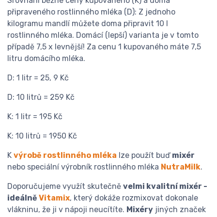
Srovnání běžné ceny kupovaného (K) a doma
připraveného rostlinného mléka (D): Z jednoho
kilogramu mandlí můžete doma připravit 10 l
rostlinného mléka. Domácí (lepší) varianta je v tomto
případě 7,5 x levnější! Za cenu 1 kupovaného máte 7,5
litru domácího mléka.
D: 1 litr = 25, 9 Kč
D: 10 litrů = 259 Kč
K: 1 litr = 195 Kč
K: 10 litrů = 1950 Kč
K
výrobě rostlinného mléka
lze použít buď
mixér
nebo speciální výrobník rostlinného mléka
NutraMilk
.
Doporučujeme využít skutečně
velmi kvalitní mixér -
ideálně
Vitamix
, který dokáže rozmixovat dokonale
vlákninu, že ji v nápoji neucítíte.
Mixéry
jiných značek