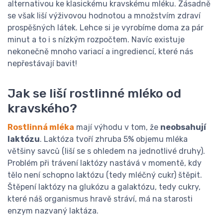
alternativou ke klasickému kravskému mléku. Zásadně
se však liší výživovou hodnotou a množstvím zdraví
prospěšných látek. Lehce si je vyrobíme doma za pár
minut a to i s nízkým rozpočtem. Navíc existuje
nekonečně mnoho variací a ingrediencí, které nás
nepřestávají bavit!
Jak se liší rostlinné mléko od
kravského?
Rostlinná mléka
mají výhodu v tom, že
neobsahují
laktózu
. Laktóza tvoří zhruba 5% objemu mléka
většiny savců (liší se s ohledem na jednotlivé druhy).
Problém při trávení laktózy nastává v momentě, kdy
tělo není schopno laktózu (tedy mléčný cukr) štěpit.
Štěpení laktózy na glukózu a galaktózu, tedy cukry,
které náš organismus hravě stráví, má na starosti
enzym nazvaný laktáza.