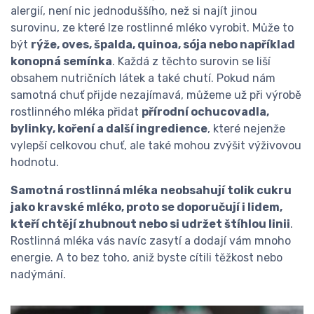
alergií, není nic jednoduššího, než si najít jinou
surovinu, ze které lze rostlinné mléko vyrobit. Může to
být
rýže, oves, špalda, quinoa, sója nebo například
konopná semínka
. Každá z těchto surovin se liší
obsahem nutričních látek a také chutí. Pokud nám
samotná chuť přijde nezajímavá, můžeme už při výrobě
rostlinného mléka přidat
přírodní ochucovadla,
bylinky, koření a další ingredience
, které nejenže
vylepší celkovou chuť, ale také mohou zvýšit výživovou
hodnotu.
Samotná rostlinná mléka
neobsahují tolik cukru
jako kravské mléko, proto se doporučují i lidem,
kteří chtějí zhubnout nebo si udržet štíhlou linii
.
Rostlinná mléka vás navíc zasytí a dodají vám mnoho
energie. A to bez toho, aniž byste cítili těžkost nebo
nadýmání.