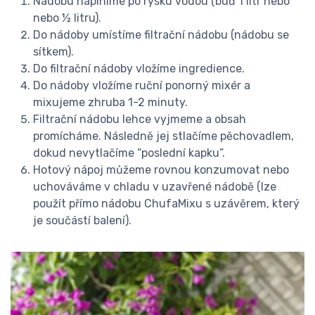
Nádobu naplníme po rysku vodou (buď 1 litr nebo
nebo ½ litru).
Do nádoby umístíme filtrační nádobu (nádobu se
sítkem).
Do filtrační nádoby vložíme ingredience.
Do nádoby vložíme ruční ponorný mixér a
mixujeme zhruba 1-2 minuty.
Filtrační nádobu lehce vyjmeme a obsah
promícháme. Následně jej stlačíme pěchovadlem,
dokud nevytlačíme “poslední kapku”.
Hotový nápoj můžeme rovnou konzumovat nebo
uchováváme v chladu v uzavřené nádobě (lze
použít přímo nádobu ChufaMixu s uzávěrem, který
je součástí balení).