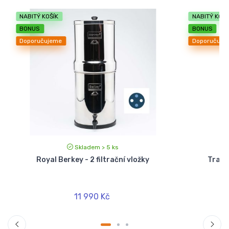
NABITÝ KOŠÍK
NABITÝ KOŠÍ
BONUS
BONUS
Doporučujeme
Doporučuje
Skladem > 5 ks
Royal Berkey - 2 filtrační vložky
Travel
11 990 Kč