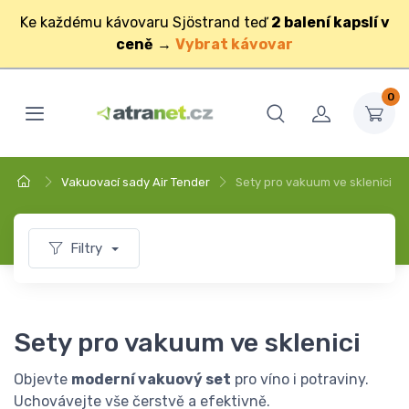
Ke každému kávovaru Sjöstrand teď
2 balení kapslí v
ceně
→
Vybrat kávovar
0
Vakuovací sady Air Tender
Sety pro vakuum ve sklenici
Filtry
Sety pro vakuum ve sklenici
Objevte
moderní vakuový set
pro víno i potraviny.
Uchovávejte vše čerstvě a efektivně.