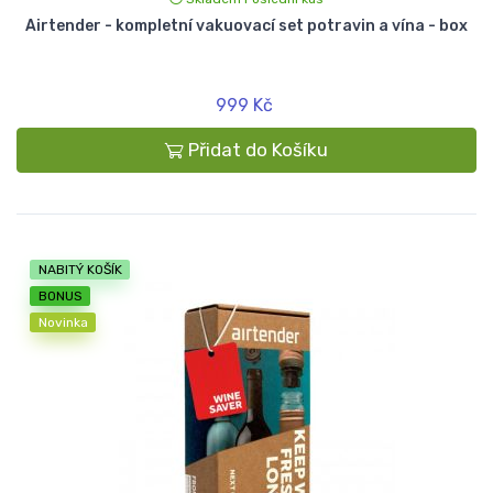
Airtender - kompletní vakuovací set potravin a vína - box
999 Kč
Přidat do Košíku
NABITÝ KOŠÍK
BONUS
Novinka