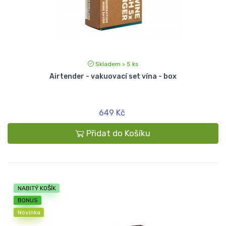
Skladem > 5 ks
Airtender - vakuovací set vína - box
649 Kč
Přidat do Košíku
NABITÝ KOŠÍK
BONUS
Novinka