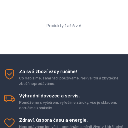
Produkty 1 až 6 z 6
Za své zboží vždy ručíme!
Co nabízíme, sami rádi používáme. Nekvalitní a zbytečné
zboží neprodáváme.
Výhradní dovozce a servis.
Pomůžeme s výběrem, vyřešíme záruky, vše je skladem,
doručíme kamkoliv.
Zdraví, úspora času a energie.
Neprodáváme jen věci... pomáháme měnit životy. Udržitelně