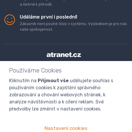
a šetrně k přírodě.
Uděláme první i poslední!
Zákazník není pouhé číslo v systému. Výsledkem je pro nás
vaše spokojenost.
Doprava a platba zboží
Kontaktujte nás
O nás
Používáme Cookies
GDPR
Obchodní podmínky
Odstoupení od smlouvy
Kliknutím na
Přijmout vše
udělujete souhlas s
Program digitalizace
používáním cookies k zajištění správného
zobrazování a chování webových stránek, k
analýze návštěvnosti a k cílení reklam. Své
předvolby lze změnit v nastavení cookies.
Nastavení cookies