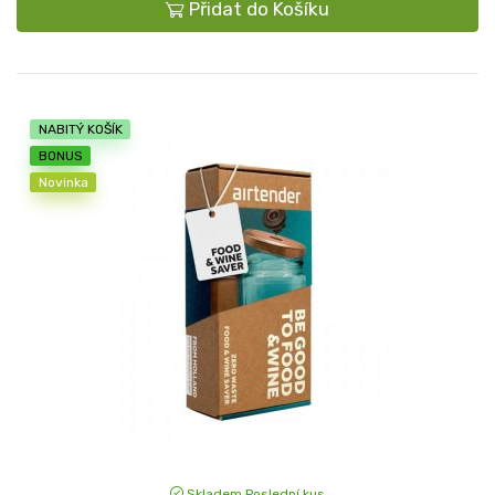
Přidat do Košíku
NABITÝ KOŠÍK
BONUS
Novinka
Skladem Poslední kus