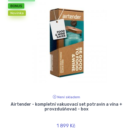
BONUS
Novinka
Není skladem
Airtender - kompletní vakuovací set potravin a vína +
provzdušňovač - box
1 899 Kč