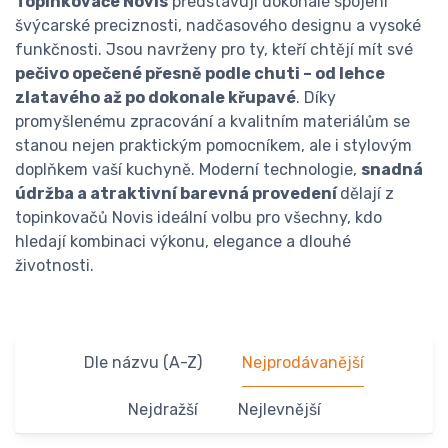
Topinkovače Novis
představují dokonalé spojení
švýcarské preciznosti, nadčasového designu a vysoké
funkčnosti. Jsou navrženy pro ty, kteří chtějí mít své
pečivo opečené přesně podle chuti – od lehce
zlatavého až po dokonale křupavé
. Díky
promyšlenému zpracování a kvalitním materiálům se
stanou nejen praktickým pomocníkem, ale i stylovým
doplňkem vaší kuchyně. Moderní technologie,
snadná
údržba a atraktivní barevná provedení
dělají z
topinkovačů Novis ideální volbu pro všechny, kdo
hledají kombinaci výkonu, elegance a dlouhé
životnosti.
Dle názvu (A-Z)
Nejprodávanější
Nejdražší
Nejlevnější