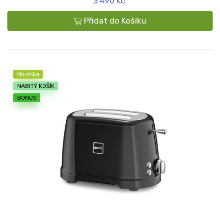
3 490 Kč
Přidat do Košíku
Novinka
NABITÝ KOŠÍK
BONUS