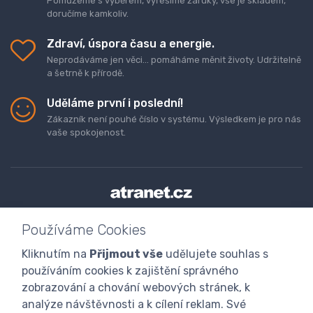
Pomůžeme s výběrem, vyřešíme záruky, vše je skladem,
doručíme kamkoliv.
Zdraví, úspora času a energie.
Neprodáváme jen věci... pomáháme měnit životy. Udržitelně
a šetrně k přírodě.
Uděláme první i poslední!
Zákazník není pouhé číslo v systému. Výsledkem je pro nás
vaše spokojenost.
Doprava a platba zboží
Kontaktujte nás
O nás
Používáme Cookies
GDPR
Obchodní podmínky
Odstoupení od smlouvy
Kliknutím na
Přijmout vše
udělujete souhlas s
Program digitalizace
používáním cookies k zajištění správného
zobrazování a chování webových stránek, k
analýze návštěvnosti a k cílení reklam. Své