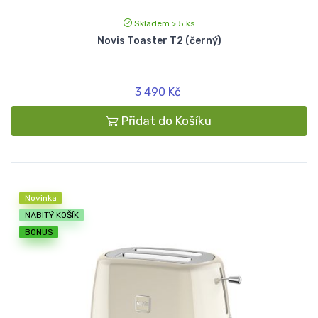
Skladem > 5 ks
Novis Toaster T2 (černý)
3 490 Kč
Přidat do Košíku
Novinka
NABITÝ KOŠÍK
BONUS