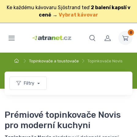
Ke každému kávovaru Sjöstrand teď
2 balení kapslí v
ceně
→
Vybrat kávovar
0
Topinkovače a toustovače
Topinkovače Novis
Filtry
Prémiové topinkovače Novis
pro moderní kuchyni