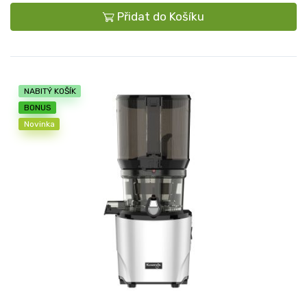
Přidat do Košíku
NABITÝ KOŠÍK
BONUS
Novinka