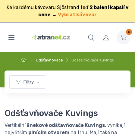
Ke každému kávovaru Sjöstrand teď
2 balení kapslí v
ceně
→
Vybrat kávovar
0
Odšťavňovače
Odšťavňovače Kuvings
Filtry
Odšťavňovače Kuvings
Vertikální
šnekové odšťavňovače Kuvings
, vynikají
největším
plnícím otvorem
na trhu. Mají také na