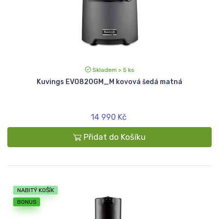
Skladem > 5 ks
Kuvings EVO820GM_M kovová šedá matná
14 990 Kč
Přidat do Košíku
NABITÝ KOŠÍK
BONUS