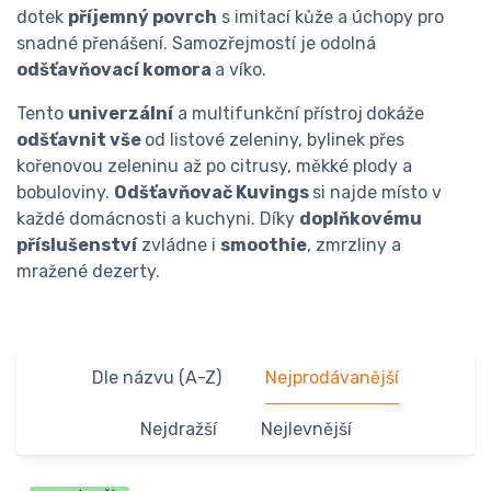
dotek
příjemný povrch
s imitací kůže a úchopy pro
snadné přenášení. Samozřejmostí je odolná
odšťavňovací komora
a víko.
Tento
univerzální
a multifunkční přístroj
dokáže
odšťavnit vše
od listové zeleniny, bylinek přes
kořenovou zeleninu až po citrusy, měkké plody a
bobuloviny.
Odšťavňovač Kuvings
si najde místo v
každé domácnosti a kuchyni. Díky
doplňkovému
příslušenství
zvládne i
smoothie
, zmrzliny a
mražené dezerty.
Dle názvu (A-Z)
Nejprodávanější
Nejdražší
Nejlevnější