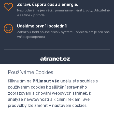
Zdraví, úspora času a energie.
Neprodáváme jen věci... pomáháme měnit životy. Udržitelně
a šetrně k přírodě.
Uděláme první i poslední!
Zákazník není pouhé číslo v systému. Výsledkem je pro nás
vaše spokojenost.
Doprava a platba zboží
Kontaktujte nás
O nás
Používáme Cookies
GDPR
Obchodní podmínky
Odstoupení od smlouvy
Kliknutím na
Přijmout vše
udělujete souhlas s
Program digitalizace
používáním cookies k zajištění správného
zobrazování a chování webových stránek, k
analýze návštěvnosti a k cílení reklam. Své
předvolby lze změnit v nastavení cookies.