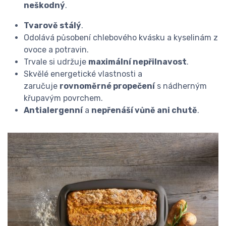
neškodný
.
Tvarově stálý
.
Odolává působení chlebového kvásku a kyselinám z
ovoce a potravin.
Trvale si udržuje
maximální nepřilnavost
.
Skvělé energetické vlastnosti a
zaručuje
rovnoměrné propečení
s nádherným
křupavým povrchem.
Antialergenní
a
nepřenáší vůně ani chutě
.