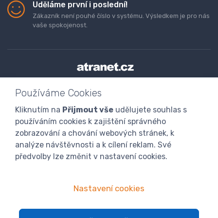
Uděláme první i poslední!
Zákazník není pouhé číslo v systému. Výsledkem je pro nás
vaše spokojenost.
Doprava a platba zboží
Kontaktujte nás
O nás
Používáme Cookies
GDPR
Obchodní podmínky
Odstoupení od smlouvy
Kliknutím na
Přijmout vše
udělujete souhlas s
Program digitalizace
používáním cookies k zajištění správného
zobrazování a chování webových stránek, k
analýze návštěvnosti a k cílení reklam. Své
předvolby lze změnit v nastavení cookies.
Nastavení cookies
© 2024 atranet.cz
Nastavení cookies