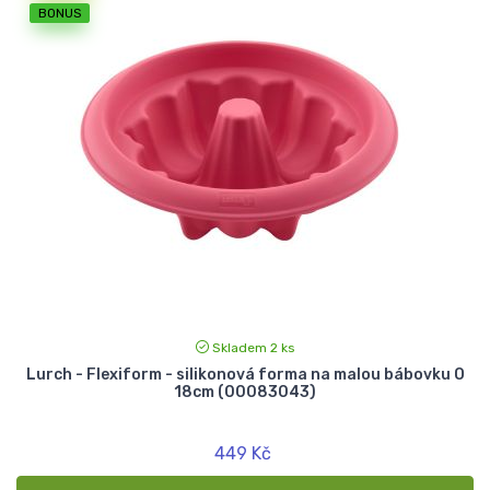
BONUS
Skladem 2 ks
Lurch - Flexiform - silikonová forma na malou bábovku O
18cm (00083043)
449 Kč