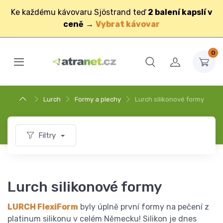
Ke každému kávovaru Sjöstrand teď
2 balení kapslí v
ceně
→
Vybrat kávovar
0
Lurch
Formy a plechy
Lurch silikonové formy
Filtry
Lurch silikonové formy
LURCH FlexiForm
byly úplně první formy na pečení z
platinum silikonu v celém Německu! Silikon je dnes