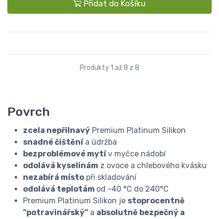
Přidat do Košíku
Produkty 1 až 8 z 8
Povrch
zcela nepřilnavý
Premium Platinum Silikon
snadné čištění
a údržba
bezproblémové mytí
v myčce nádobí
odolává kyselinám
z ovoce a chlebového kvásku
nezabírá místo
při skladování
odolává teplotám
od -40 °C do 240°C
Premium Platinum Silikon je
stoprocentně
"potravinářský"
a
absolutně bezpečný a