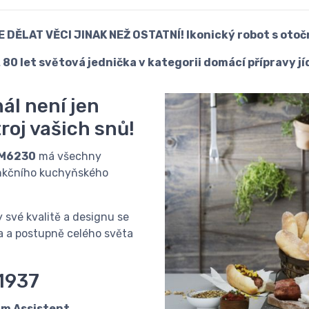
E DĚLAT VĚCI JINAK NEŽ OSTATNÍ! Ikonický robot s otoč
ž 80 let světová jednička v kategorii domácí přípravy jíd
ál není jen
roj vašich snů!
KM6230
má všechny
unkčního kuchyňského
y své kvalitě a designu se
 a postupně celého světa
 1937
m Assistent