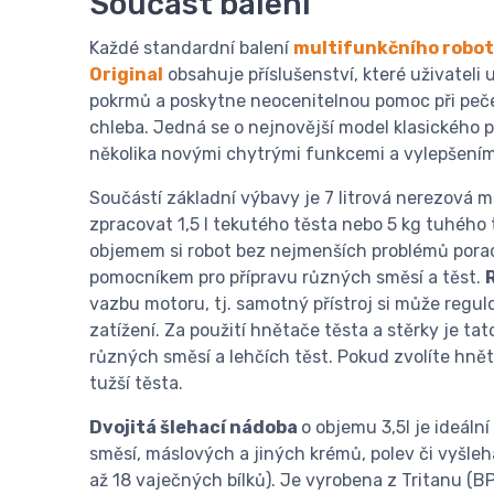
Součást balení
Každé standardní balení
multifunkčního robo
Original
obsahuje příslušenství, které uživateli 
pokrmů a poskytne neocenitelnou pomoc při peč
chleba. Jedná se o nejnovější model klasického
několika novými chytrými funkcemi a vylepšením
Součástí základní výbavy je 7 litrová nerezová m
zpracovat 1,5 l tekutého těsta nebo 5 kg tuhého t
objemem si robot bez nejmenších problémů poradí
pomocníkem pro přípravu různých směsí a těst.
vazbu motoru, tj. samotný přístroj si může regulo
zatížení. Za použití hnětače těsta a stěrky je tat
různých směsí a lehčích těst. Pokud zvolíte hněta
tužší těsta.
Dvojitá šlehací nádoba
o objemu 3,5l je ideáln
směsí, máslových a jiných krémů, polev či vyšleh
až 18 vaječných bílků). Je vyrobena z Tritanu (BP