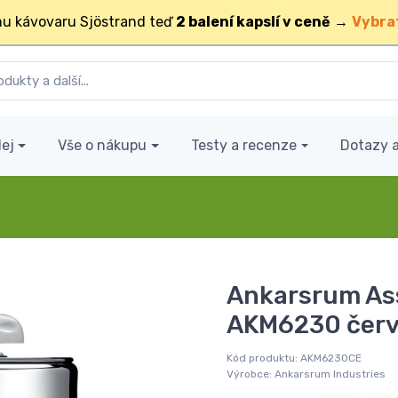
u kávovaru Sjöstrand teď
2 balení kapslí v ceně
→
Vybra
ej
Vše o nákupu
Testy a recenze
Dotazy 
Ankarsrum Ass
AKM6230 červ
Kód produktu:
AKM6230CE
Výrobce:
Ankarsrum Industries