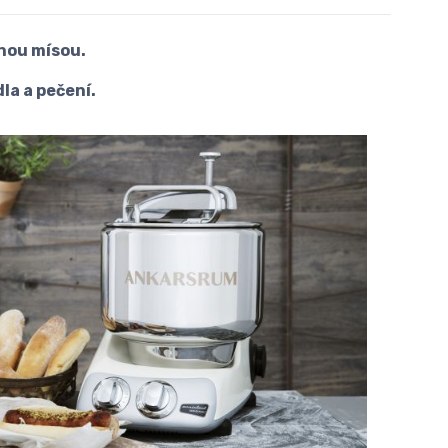
nou mísou.
la a pečení.