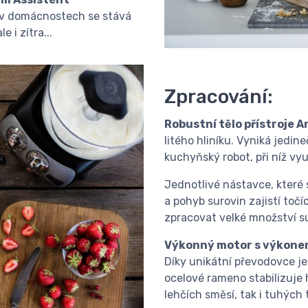
a v domácnostech se stává
 i zítra...
Zpracování:
Robustní tělo přístroje 
litého hliníku. Vyniká jedi
kuchyňský robot, při níž vy
Jednotlivé nástavce, které
a pohyb surovin zajistí točí
zpracovat velké množství su
Výkonný motor s výkone
Díky unikátní převodovce je
ocelové rameno stabilizuje 
lehčích směsí, tak i tuhých 