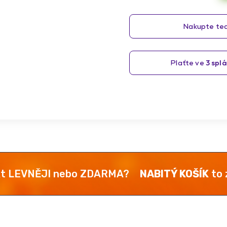
kt LEVNĚJI nebo ZDARMA?
NABITÝ KOŠÍK
to z