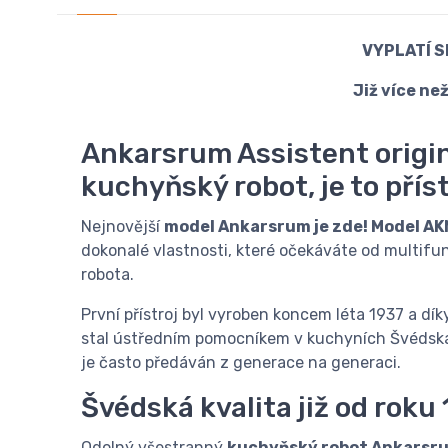
VYPLATÍ S
Již více ne
Ankarsrum Assistent origin
kuchyňský robot, je to příst
Nejnovější
model Ankarsrum je zde! Model A
dokonalé vlastnosti, které očekáváte od multif
robota.
První přístroj byl vyroben koncem léta 1937 a dík
stal ústředním pomocníkem v kuchyních Švédska
je často předáván z generace na generaci.
Švédská kvalita již od roku
Odolný všestranný
kuchyňský robot Ankarsru