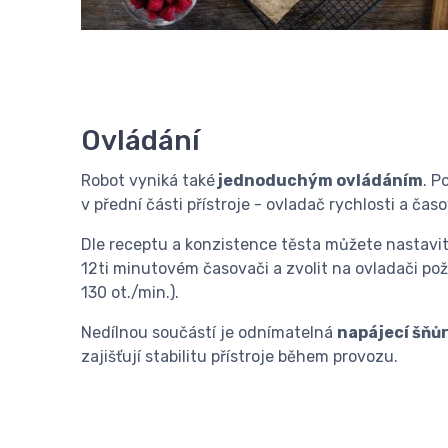
Ovládání
Robot vyniká také
jednoduchým ovládáním
. P
v přední části přístroje - ovladač rychlosti a čas
Dle receptu a konzistence těsta můžete nastavit
12ti minutovém časovači a zvolit na ovladači po
130 ot./min.).
Nedílnou součástí je odnímatelná
napájecí šňů
zajišťují stabilitu přístroje během provozu.