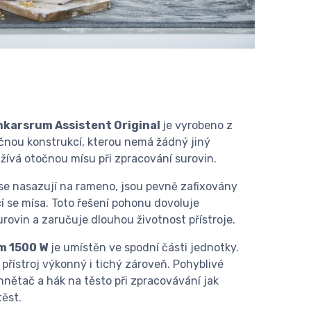
Ankarsrum Assistent Original
je vyrobeno z
nečnou konstrukcí, kterou nemá žádný jiný
užívá otočnou mísu při zpracování surovin.
 se nasazují na rameno, jsou pevně zafixovány
cí se mísa. Toto řešení pohonu dovoluje
rovin a zaručuje dlouhou životnost přístroje.
m 1500 W
je umístěn ve spodní části jednotky.
 přístroj výkonný i tichý zároveň. Pohyblivé
hnětač a hák na těsto při zpracovávání jak
těst.