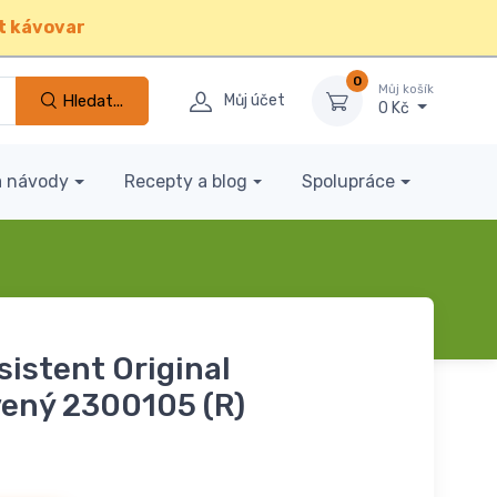
t kávovar
0
Můj košík
Hledat...
Můj účet
0 Kč
a návody
Recepty a blog
Spolupráce
istent Original
ený 2300105 (R)