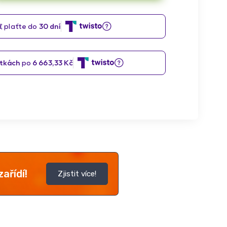
ařídí!
Zjistit více!