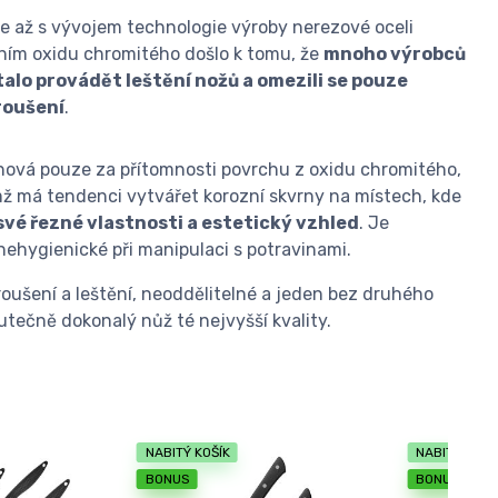
e až s vývojem technologie výroby nerezové oceli
ním oxidu chromitého došlo k tomu, že
mnoho výrobců
talo provádět leštění nožů a omezili se pouze
roušení
.
 chová pouze za přítomnosti povrchu z oxidu chromitého,
čemž má tendenci vytvářet korozní skvrny na místech, kde
své řezné vlastnosti a estetický vzhled
. Je
nehygienické při manipulaci s potravinami.
oušení a leštění, neoddělitelné a jeden bez druhého
tečně dokonalý nůž té nejvyšší kvality.
NABITÝ KOŠÍK
NABITÝ KOŠÍ
BONUS
BONUS