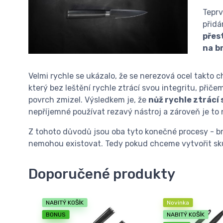
Teprv
přidá
přes
na
b
Velmi rychle se ukázalo, že se nerezová ocel takto
který bez leštění rychle ztrácí svou integritu, při
povrch zmizel. Výsledkem je, že
nůž rychle ztrácí 
nepříjemné používat rezavý nástroj a zároveň je to 
Z tohoto důvodů jsou oba tyto konečné procesy - br
nemohou existovat. Tedy pokud chceme vytvořit sku
Doporučené produkty
NABITÝ KOŠÍK
Novinka
BONUS
NABITÝ KOŠÍK