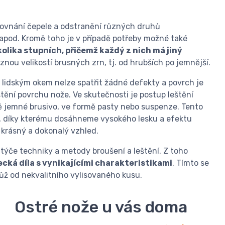
yrovnání čepele a odstranění různých druhů
, apod. Kromě toho je v případě potřeby možné také
olika stupních, přičemž každý z nich má jiný
různou velikostí brusných zrn, tj. od hrubších po jemnější.
lidským okem nelze spatřit žádné defekty a povrch je
ění povrchu nože. Ve skutečnosti je postup leštění
 jemné brusivo, ve formě pasty nebo suspenze. Tento
, díky kterému dosáhneme vysokého lesku a efektu
 krásný a dokonalý vzhled.
týče techniky a metody broušení a leštění. Z toho
ká díla s vynikajícími charakteristikami
. Tímto se
nůž od nekvalitního vylisovaného kusu.
Ostré nože u vás doma