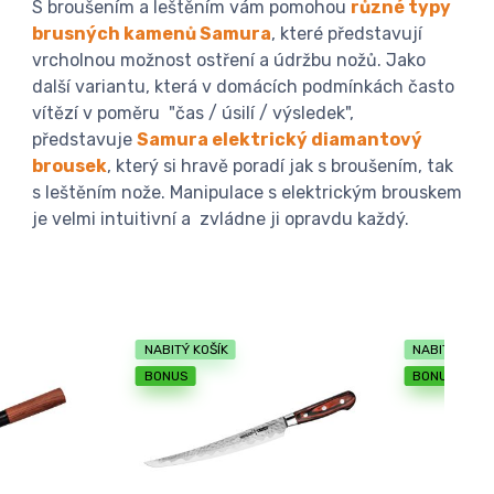
S broušením a leštěním vám pomohou
různé typy
brusných kamenů Samura
, které představují
vrcholnou možnost ostření a údržbu nožů. Jako
další variantu, která v domácích podmínkách často
vítězí v poměru "čas / úsilí / výsledek",
představuje
Samura elektrický diamantový
brousek
, který si hravě poradí jak s broušením, tak
s leštěním nože. Manipulace s elektrickým brouskem
je velmi intuitivní a zvládne ji opravdu každý.​
NABITÝ KOŠÍK
NABITÝ KOŠÍ
BONUS
BONUS