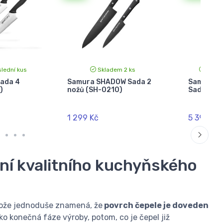
lední kus
Skladem 2 ks
Sklad
ada 4
Samura SHADOW Sada 2
Samura 
)
nožů (SH-0210)
Sada 3 n
1 299 Kč
5 399 Kč
ění kvalitního kuchyňského
nože jednoduše znamená, že
povrch čepele je doveden
ako konečná fáze výroby, potom, co je čepel již