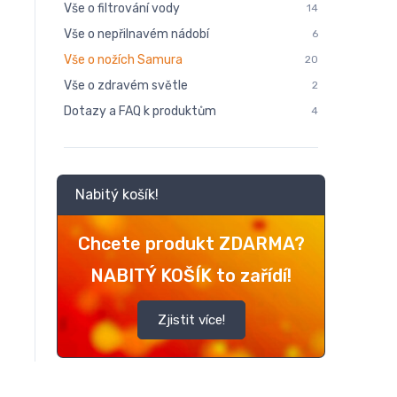
Vše o filtrování vody
14
Vše o nepřilnavém nádobí
6
Vše o nožích Samura
20
Vše o zdravém světle
2
Dotazy a FAQ k produktům
4
Nabitý košík!
Chcete produkt ZDARMA?
NABITÝ KOŠÍK to zařídí!
Zjistit více!
K
NABITÝ KOŠÍK
NABIT
BONUS
BONU