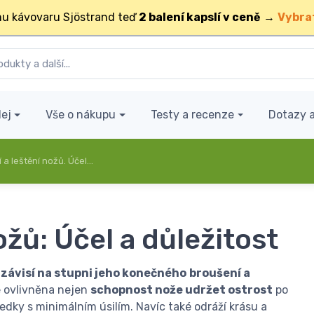
u kávovaru Sjöstrand teď
2 balení kapslí v ceně
→
Vybra
ej
Vše o nákupu
Testy a recenze
Dotazy 
 a leštění nožů. Účel…
ožů: Účel a důležitost
závisí na stupni jeho konečného
broušení a
e ovlivněna nejen
schopnost nože udržet ostrost
po
edky s minimálním úsilím. Navíc také odráží krásu a