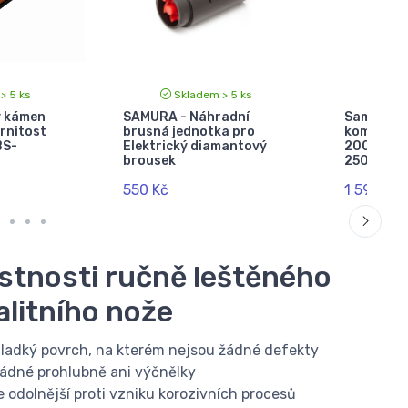
> 5 ks
Skladem > 5 ks
Sk
ý kámen
SAMURA - Náhradní
Samura B
rnitost
brusná jednotka pro
kombinova
BS-
Elektrický diamantový
2000/500
brousek
2500/F)
550 Kč
1 599 Kč
stnosti ručně leštěného
alitního nože
ladký povrch, na kterém nejsou žádné defekty
ádné prohlubně ani výčnělky
e odolnější proti vzniku korozivních procesů