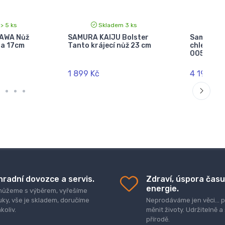
> 5 ks
Skladem 3 ks
S
AWA Nůž
SAMURA KAIJU Bolster
Samura R
a 17cm
Tanto krájecí nůž 23 cm
chleba 23
0055)
1 899 Kč
4 199 Kč
hradní dovozce a servis.
Zdraví, úspora času
energie.
ůžeme s výběrem, vyřešíme
uky, vše je skladem, doručíme
Neprodáváme jen věci..
koliv.
měnit životy. Udržitelně a
přírodě.