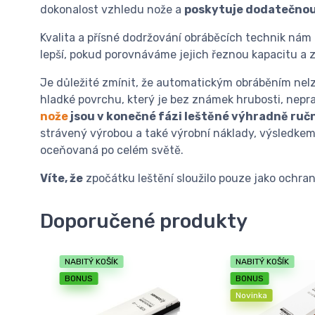
dokonalost vzhledu nože a
poskytuje dodatečnou
Kvalita a přísné dodržování obráběcích technik nám
lepší, pokud porovnáváme jejich řeznou kapacitu a z
Je důležité zmínit, že automatickým obráběním nelze
hladké povrchu, který je bez známek hrubosti, nepra
nože
jsou v konečné fázi leštěné výhradně ruč
strávený výrobou a také výrobní náklady, výsledkem
oceňovaná po celém světě.
Víte, že
zpočátku leštění sloužilo pouze jako ochran
Doporučené produkty
NABITÝ KOŠÍK
NABITÝ KOŠÍK
BONUS
BONUS
Novinka