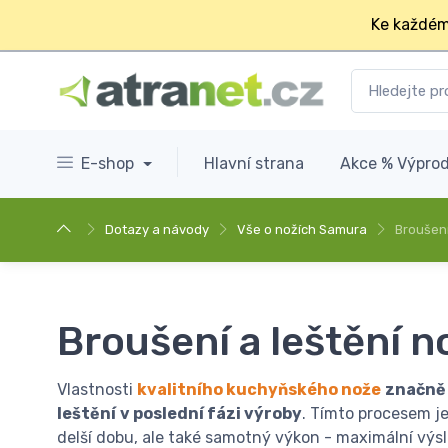
Ke každém
E-shop
Hlavní strana
Akce % Výprod
Dotazy a návody
Vše o nožích Samura
Broušení
Broušení a leštění n
Vlastnosti
kvalitního kuchyňského nože
značně 
leštění
v poslední fázi výroby
. Tímto procesem j
delší dobu, ale také samotný výkon - maximální výsl