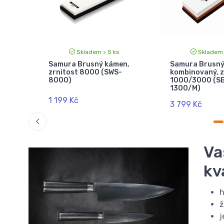
Skladem > 5 ks
Skladem 
en
Samura Brusný kámen,
Samura Brusn
st
zrnitost 8000 (SWS-
kombinovaný, z
8000)
1000/3000 (S
1300/M)
1 199 Kč
3 799 Kč
Va
kv
h
ž
j