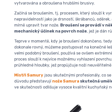
vytvarována a obroušena hrubšími brusivy.
Začíná se broušením, tj. procesem, který slouží k v
nepravidelností jako je drsností, škrábanců, oděrek
mírně upravit tvar nože.
Broušení se provádí v něk
mechanický účinek na povrch nože
, jež je dán 
Teprve v momentě, kdy je broušení dokončeno, tedy 
dokonale rovný, můžeme postupovat na konečné lešt
velmi podobný broušení, používá se ovšem extrémně
proces slouží k nejvíce možnému vyhlazení povrchu
průhledné hloubky, jež propůjčuje noži neuvěřitelně
Mistři Samury
jsou skutečnými profesionály, co se 
důvodu představují
nože Samura
skutečná umělec
ve skutečnosti odlišuje vysoce kvalitní kuchyňský 