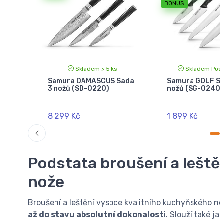
BONUS
kus
Skladem > 5 ks
Skladem Pos
a 3
Samura DAMASCUS Sada
Samura GOLF S
3 nožů (SD-0220)
nožů (SG-0240
8 299 Kč
1 899 Kč
Podstata broušení a lešt
nože
Broušení a leštění vysoce
kvalitního kuchyňského 
až do stavu absolutní dokonalosti
. Slouží také j