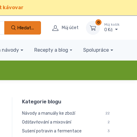
t kávovar
0
Můj košík
Hledat...
Můj účet
0 Kč
a návody
Recepty a blog
Spolupráce
Kategorie blogu
Návody a manuály ke zboží
22
Odšťavňování a mixování
2
Sušení potravin a fermentace
3