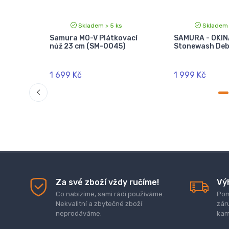
Skladem > 5 ks
Skladem 
Samura MO-V Plátkovací
SAMURA - OKIN
cm
nůž 23 cm (SM-0045)
Stonewash Deb
)
1 699 Kč
1 999 Kč
Za své zboží vždy ručíme!
Vý
Co nabízíme, sami rádi používáme.
Pom
Nekvalitní a zbytečné zboží
zár
neprodáváme.
kam