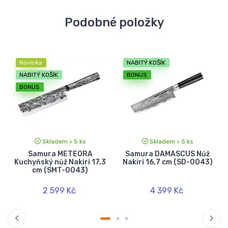
Podobné položky
Novinka
NABITÝ KOŠÍK
NABITÝ KOŠÍK
BONUS
BONUS
Skladem > 5 ks
Skladem > 5 ks
Samura METEORA
Samura DAMASCUS Nůž
Kuchyňský nůž Nakiri 17,3
Nakiri 16,7 cm (SD-0043)
cm (SMT-0043)
2 599 Kč
4 399 Kč