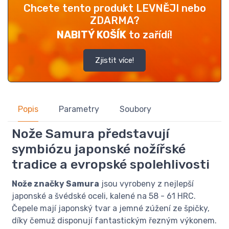
Chcete tento produkt LEVNĚJI nebo
ZDARMA?
NABITÝ KOŠÍK
to zařídí!
Zjistit více!
Popis
Parametry
Soubory
Nože Samura představují
symbiózu japonské nožířské
tradice a evropské spolehlivosti
Nože značky Samura
jsou vyrobeny z nejlepší
japonské a švédské oceli, kalené na 58 - 61 HRC.
Čepele mají japonský tvar a jemné zúžení ze špičky,
díky čemuž disponují fantastickým řezným výkonem.