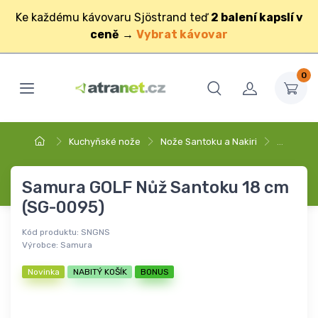
Ke každému kávovaru Sjöstrand teď
2 balení kapslí v
ceně
→
Vybrat kávovar
0
Kuchyňské nože
Nože Santoku a Nakiri
…
Samura GOLF Nůž Santoku 18 cm
(SG-0095)
Kód produktu:
SNGNS
Výrobce:
Samura
Novinka
NABITÝ KOŠÍK
BONUS