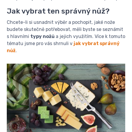
Jak vybrat ten správný nůž?
Chcete-li si usnadnit výběr a pochopit, jaké nože
budete skutečně potřebovat, měli byste se seznámit
s hlavními
typy nožů
a jejich využitím. Více k tomuto
tématu jsme pro vás shrnuli v
jak vybrat správný
nůž
.