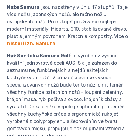
Nože Samura
jsou naostřeny v úhlu 17 stupňů. To je
více než u japonských nožů, ale méně než u
evropských nožů. Pro rukojeť používáme nejlepší
moderní materiály: Micarta, G10, stabilizované dřevo,
plast s jemným povrchem, Kraton a kompozity. Vice o
historii zn. Samura
.
Nůž Santoku Samura Golf
je vyroben z vysoce
kvalitní jednovrstvé oceli AUS-8 a je zařazen do
seznamu nejfunkčnějších a nejdůležitejších
kuchyňských nožů. V případě absence vysoce
specializovaných nožů bude tento nůž, plnit téměř
všechny funkce ostatních nožů - loupání zeleniny,
krájení masa, ryb, pečiva a ovoce, krájení klobásy a
sýra atd. Délka a šířka čepele je optimální pro téměř
všechny kuchyňské práce a ergonomická rukojeť
vyrobená z polypropylenu s žebrováním ve tvaru
golfových míčků, propůjčuje nož originální vzhled a
určuje název této kolekce.