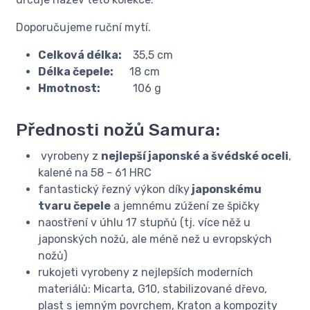
Doporučujeme ruční mytí.
Celková délka:
35,5 cm
Délka čepele:
18 cm
Hmotnost:
106 ​g
Přednosti nožů Samura:
vyrobeny z
nejlepší japonské a švédské oceli
,
kalené na 58 - 61 HRC
fantastický řezný výkon díky
japonskému
tvaru čepele
a jemnému zúžení ze špičky
naostření v úhlu 17 stupňů (tj. více něž u
japonských nožů, ale méně než u evropských
nožů)
rukojeti vyrobeny z nejlepších moderních
materiálů: Micarta, G10, stabilizované dřevo,
plast s jemným povrchem, Kraton a kompozity