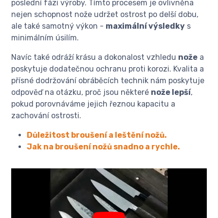
poslední fázi výroby. Tímto procesem je ovlivněna
nejen schopnost nože udržet ostrost po delší dobu,
ale také samotný výkon -
maximální výsledky
s
minimálním úsilím.
Navíc také odráží krásu a dokonalost vzhledu
nože
a
poskytuje dodatečnou ochranu proti korozi. Kvalita a
přísné dodržování obráběcích technik nám poskytuje
odpověď na otázku, proč jsou některé
nože lepší
,
pokud porovnáváme jejich řeznou kapacitu a
zachování ostrosti.
Důležitost broušení a leštění nožů.
Jak na broušení nožů snadno a rychle.