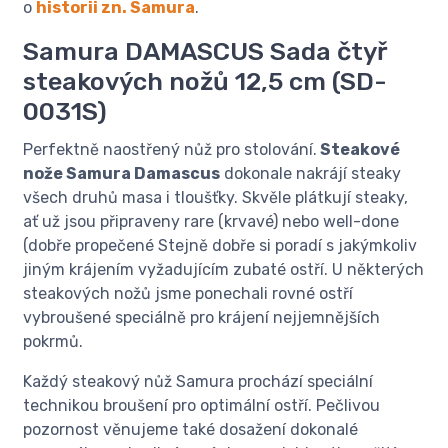
o
historii zn. Samura
.
Samura DAMASCUS Sada čtyř
steakových nožů 12,5 cm (SD-
0031S)
Perfektně naostřený nůž pro stolování.
Steakové
nože Samura Damascus
dokonale nakrájí steaky
všech druhů masa i tloušťky. Skvěle plátkují steaky,
ať už jsou připraveny rare (krvavé) nebo well-done
(dobře propečené Stejně dobře si poradí s jakýmkoliv
jiným krájením vyžadujícím zubaté ostří. U některých
steakových nožů jsme ponechali rovné ostří
vybroušené speciálně pro krájení nejjemnějších
pokrmů.
Každý steakový nůž Samura prochází speciální
technikou broušení pro optimální ostří. Pečlivou
pozornost věnujeme také dosažení dokonalé