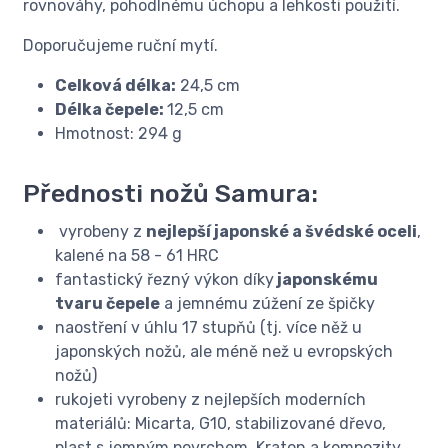
rovnováhy, pohodlnému úchopu a lehkosti použití.
Doporučujeme ruční mytí.
Celková délka:
24,5 cm
Délka čepele:
12,5 cm
Hmotnost: 294 g
Přednosti nožů Samura:
vyrobeny z
nejlepší japonské a švédské oceli
,
kalené na 58 - 61 HRC
fantastický řezný výkon díky
japonskému
tvaru čepele
a jemnému zúžení ze špičky
naostření v úhlu 17 stupňů (tj. více něž u
japonských nožů, ale méně než u evropských
nožů)
rukojeti vyrobeny z nejlepších moderních
materiálů: Micarta, G10, stabilizované dřevo,
plast s jemným povrchem, Kraton a kompozity