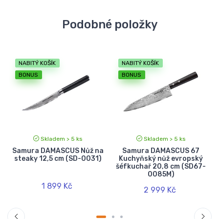
Podobné položky
NABITÝ KOŠÍK
NABITÝ KOŠÍK
BONUS
BONUS
Skladem > 5 ks
Skladem > 5 ks
5
Samura DAMASCUS Nůž na
Samura DAMASCUS 67
steaky 12,5 cm (SD-0031)
Kuchyňský nůž evropský
šéfkuchař 20,8 cm (SD67-
0085M)
1 899 Kč
2 999 Kč