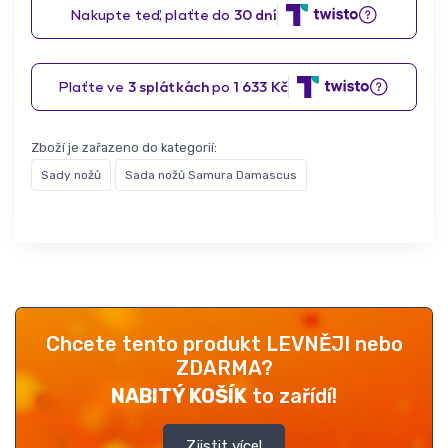
Zboží je zařazeno do kategorií:
Sady nožů
Sada nožů Samura Damascus
Chcete tento produkt LEVNĚJI nebo
ZDARMA?
NABITÝ KOŠÍK
to zařídí!
Zjistit více!