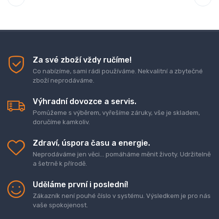
Za své zboží vždy ručíme!
Co nabízíme, sami rádi používáme. Nekvalitní a zbytečné
zboží neprodáváme.
Výhradní dovozce a servis.
Pomůžeme s výběrem, vyřešíme záruky, vše je skladem,
doručíme kamkoliv.
Zdraví, úspora času a energie.
Neprodáváme jen věci... pomáháme měnit životy. Udržitelně
a šetrně k přírodě.
Uděláme první i poslední!
Zákazník není pouhé číslo v systému. Výsledkem je pro nás
vaše spokojenost.