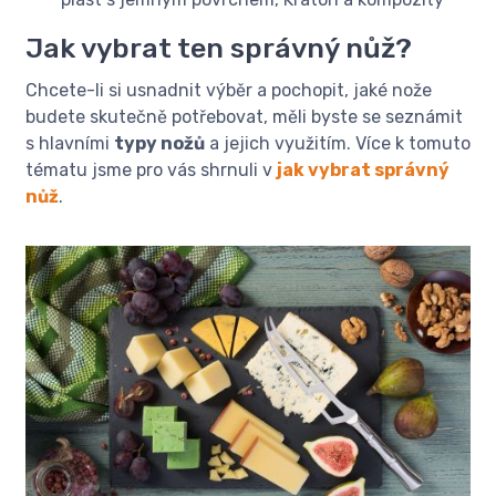
Jak vybrat ten správný nůž?
Chcete-li si usnadnit výběr a pochopit, jaké nože
budete skutečně potřebovat, měli byste se seznámit
s hlavními
typy nožů
a jejich využitím. Více k tomuto
tématu jsme pro vás shrnuli v
jak vybrat správný
nůž
.