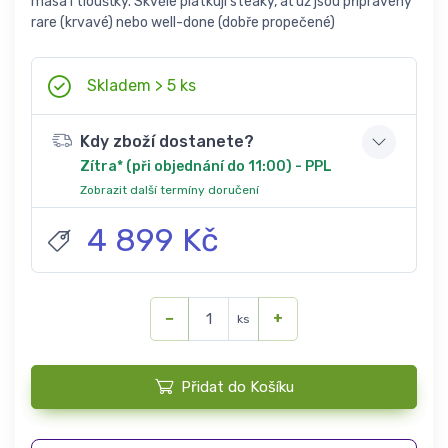
masa i tloušťky. Skvěle plátkují steaky, ať už jsou připraveny
rare (krvavé) nebo well-done (dobře propečené)
Skladem > 5 ks
Kdy zboží dostanete?
Zítra* (při objednání do 11:00) - PPL
Zobrazit další termíny doručení
4 899 Kč
−
+
ks
Přidat do Košíku