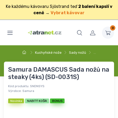
Ke každému kávovaru Sjöstrand teď
2 balení kapslí v
ceně
→
Vybrat kávovar
0
Kuchyňské nože
Sady nožů
…
Samura DAMASCUS Sada nožů na
steaky (4ks) (SD-0031S)
Kód produktu:
SNDNSYS
Výrobce:
Samura
Novinka
NABITÝ KOŠÍK
BONUS