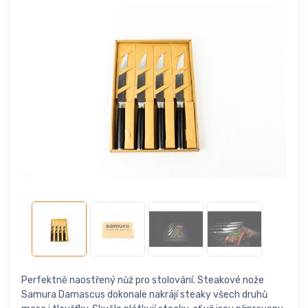
Perfektně naostřený nůž pro stolování. Steakové nože
Samura Damascus dokonale nakrájí steaky všech druhů