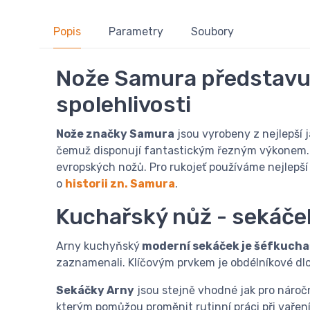
Popis
Parametry
Soubory
Nože Samura představuj
spolehlivosti
Nože značky Samura
jsou vyrobeny z nejlepší j
čemuž disponují fantastickým řezným výkonem
evropských nožů. Pro rukojeť používáme nejlepší 
o
historii zn. Samura
.
Kuchařský nůž - sekáče
Arny kuchyňský
moderní sekáček je šéfkucha
zaznamenali. Klíčovým prvkem je obdélníkové dlo
Sekáčky Arny
jsou stejně vhodné jak pro nároč
kterým pomůžou proměnit rutinní práci při vaření