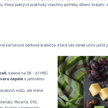
oj, který pokrývá prakticky všechny potřeby dělení, krájení, 
né kartonové dárkové krabičce, která váš dárek učiní ještě p
celi
, kalené na 58 - 61 HRC
varu čepele
a jemnému
aponských nožů, ale méně
eriálů: Micarta, G10,
em, Kraton a kompozity