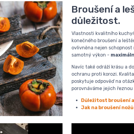
Broušení a leš
důležitost.
Vlastnosti kvalitního kuchy
konečného broušení a leštěn
ovlivněna nejen schopnost n
samotný výkon -
maximáln
Navíc také odráží krásu a 
ochranu proti korozi. Kvali
poskytuje odpověď na otázk
porovnáváme jejich řeznou 
Důležitost broušení a
Jak na broušení nožů