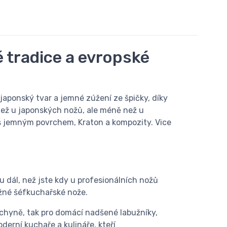
 tradice a evropské
 japonský tvar a jemné zúžení ze špičky, díky
 než u japonských nožů, ale méně než u
t s jemným povrchem, Kraton a kompozity. Vice
u dál, než jste kdy u profesionálních nožů
ěžné šéfkuchařské nože.
chyně, tak pro domácí nadšené labužníky,
derní kuchaře a kulináře, kteří