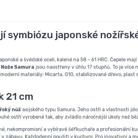
í symbiózu japonské nožířské
aponské a švédské oceli, kalené na 58 - 61 HRC. Čepele mají
.
Nože Samura
jsou naostřeny v úhlu 17 stupňů. To je více
moderní materiály: Micarta, G10, stabilizované dřevo, plas
k 21 cm
řský nůž
asijského typu Samura. Jeho ostří a vlastnosti jdo
uhé ostří vyrobené tak, aby zvládlo náročnější úkoly než b
né, nekompromisní a vybíravé šéfkuchaře a profesionální ku
 v zábavu. Každodenní použití v kuchyni. Pro inovativní a mo