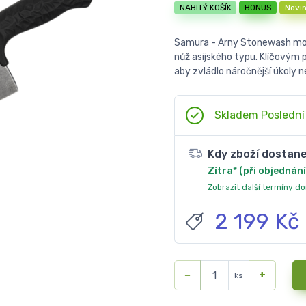
NABITÝ KOŠÍK
BONUS
Novi
Samura - Arny Stonewash mod
nůž asijského typu. Klíčovým 
aby zvládlo náročnější úkoly 
Skladem Poslední
Kdy zboží dostan
Zítra* (při objednání
Zobrazit další termíny d
2 199 Kč
−
+
ks