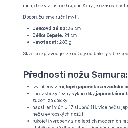
milují bezstarostné krájení. Arny je úžasný nástr
Doporučujeme ruční mytí.
Celková délka:
33 cm
Délka čepele
: 21 cm
Hmotnost:
283 g
Skvělou zprávou je, že nože jsou baleny v bezpeč
Přednosti nožů Samura:
vyrobeny z
nejlepší japonské a švédské o
fantastický řezný výkon díky
japonskému t
zúžení ze špičky
naostření v úhlu 17 stupňů (tj. více něž u j
než u evropských nožů)
rukojeti vyrobeny z nejlepších moderních mat
stabilizované dřevo, plast s jemným povrch