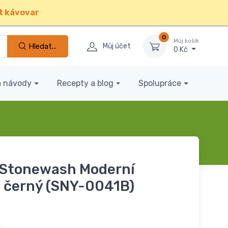
t kávovar
0
Můj košík
Hledat...
Můj účet
0 Kč
a návody
Recepty a blog
Spolupráce
Stonewash Moderní
 černý (SNY-0041B)