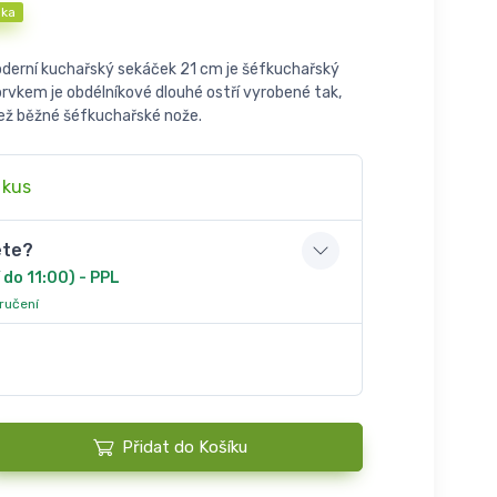
nka
erní kuchařský sekáček 21 cm je šéfkuchařský
prvkem je obdélníkové dlouhé ostří vyrobené tak,
než běžné šéfkuchařské nože.
 kus
ete?
 do 11:00) - PPL
oručení
Přidat do Košíku