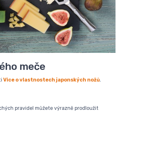
kého meče
i
Vice o vlastnostech japonských nožů
.
chých pravidel můžete výrazně prodloužit