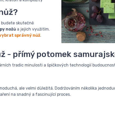
 nůž?
že budete skutečně
py nožů
a jejich využitím.
 vybrat správný nůž
.
ž - přímý potomek samurajs
ních tradic minulosti a špičkových technologií budoucnost
dnoduchá, ale velmi důležitá. Dodržováním několika jednodu
aření na snadný a fascinující proces.