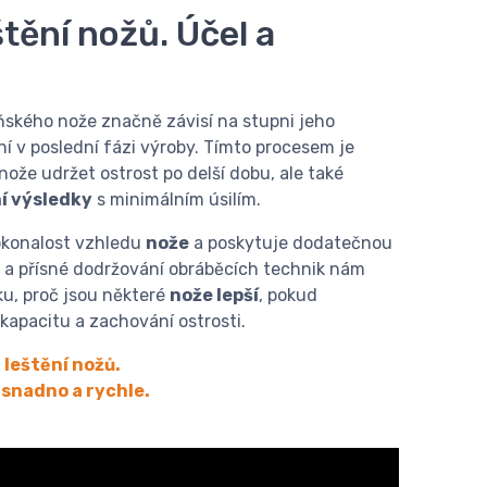
tění nožů. Účel a
ňského nože značně závisí na stupni jeho
í v poslední fázi výroby. Tímto procesem je
ože udržet ostrost po delší dobu, ale také
í výsledky
s minimálním úsilím.
dokonalost vzhledu
nože
a poskytuje dodatečnou
ta a přísné dodržování obráběcích technik nám
u, proč jsou některé
nože lepší
, pokud
kapacitu a zachování ostrosti.
 leštění nožů.
 snadno a rychle.