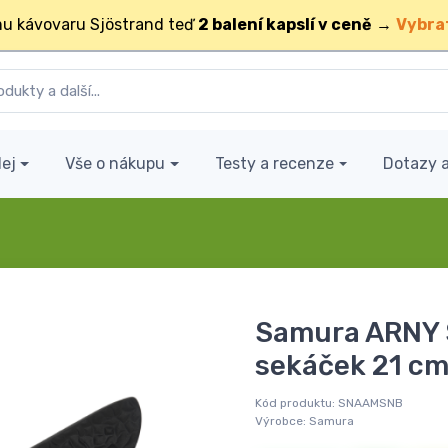
u kávovaru Sjöstrand teď
2 balení kapslí v ceně
→
Vybra
ej
Vše o nákupu
Testy a recenze
Dotazy 
Samura ARNY 
sekáček 21 cm
Kód produktu:
SNAAMSNB
Výrobce:
Samura