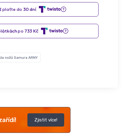
da nožů Samura ARNY
ařídí!
Zjistit více!