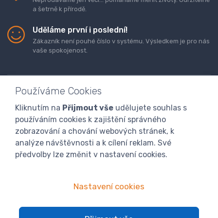
a šetrně k přírodě.
Uděláme první i poslední!
Zákazník není pouhé číslo v systému. Výsledkem je pro nás
vaše spokojenost.
Používáme Cookies
Kliknutím na
Přijmout vše
udělujete souhlas s
Doprava a platba zboží
Kontaktujte nás
O nás
používáním cookies k zajištění správného
GDPR
Obchodní podmínky
Odstoupení od smlouvy
zobrazování a chování webových stránek, k
analýze návštěvnosti a k cílení reklam. Své
Program digitalizace
předvolby lze změnit v nastavení cookies.
Nastavení cookies