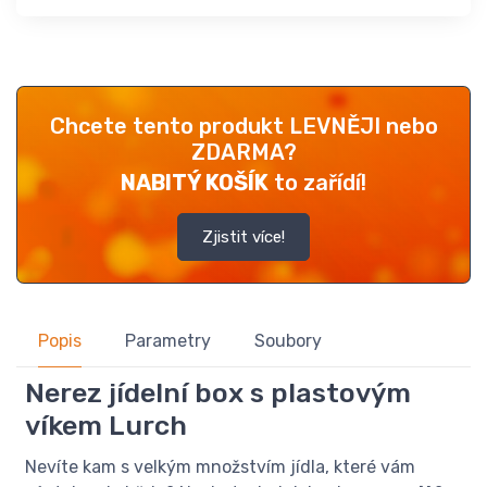
Chcete tento produkt LEVNĚJI nebo
ZDARMA?
NABITÝ KOŠÍK
to zařídí!
Zjistit více!
Popis
Parametry
Soubory
Nerez jídelní box s plastovým
víkem Lurch
Nevíte kam s velkým množstvím jídla, které vám