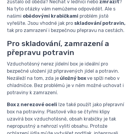
zůstalo od oběda? Nechat v lednici nebo
zmrazit
?
Na tyto otázky vám nemůžeme odpovědět. Ale s
našimi
obědovými krabičkami
problém jistě
vyřešíte. Jsou vhodné jak pro
skladování potravin,
tak pro zamrazení i bezpečnou přepravu na cestách.
Pro skladování, zamrazení a
přepravu potravin
Vzduchotěsný nerez jídelní box je ideální pro
bezpečné uložení již připravených jídel a potravin.
Nezáleží na tom, zda je
úložný box
ve spíži nebo v
chladničce. Bez problémů je v něm možné uchovat i
potraviny k zamrazení.
Box z nerezové oceli
lze také použít jako přepravní
box na potraviny. Plastové víko se čtyřmi klipy
uzavírá box vzduchotěsně, obsah krabičky je tak
nepropustný a nehrozí vylití obsahu. Protože
ochlazení jídla může vytvářet podtlak, integrovali