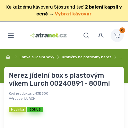
Ke každému kávovaru Sjöstrand teď
2 balení kapslí v
ceně
→
Vybrat kávovar
0
Láhve a jídelní boxy
Krabičky na potraviny nerez
…
Nerez jídelní box s plastovým
víkem Lurch 00240891 - 800ml
Kód produktu:
LNJB800
Výrobce:
LURCH
Novinka
BONUS