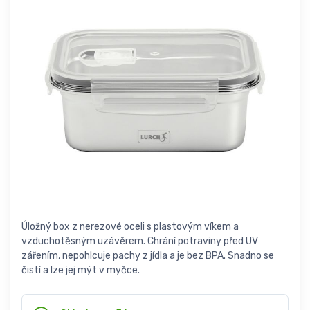
Úložný box z nerezové oceli s plastovým víkem a
vzduchotěsným uzávěrem. Chrání potraviny před UV
zářením, nepohlcuje pachy z jídla a je bez BPA. Snadno se
čistí a lze jej mýt v myčce.