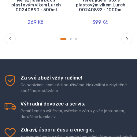
h
Nerez jídelní box s
Nerez jídelní box s
plastovým víkem Lurch
plastovým víkem Lurch
00240890 - 500ml
00240892 - 1000ml
269 Kč
399 Kč
Za své zboží vždy ručíme!
Co nabízíme, sami rádi používáme. Nekvalitní a zbytečné
zboží neprodáváme.
Výhradní dovozce a servis.
Pomůžeme s výběrem, vyřešíme záruky, vše je skladem,
doručíme kamkoliv.
Zdraví, úspora času a energie.
Neprodáváme jen věci... pomáháme měnit životy. Udržitelně