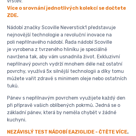
vrstev.
Více o srovnání jednotlivých kolekcí se dočtete
ZDE.
Nádobí značky Scoville Neverstick1 představuje
nejnovější technologie a revoluční inovace na
poli nepřilnavého nádobí. Řada nádobí Scoville
je vyrobena z tvrzeného hliníku je speciálně
navržena tak, aby vám usnadnila život. Exkluzivní
nepřilnavý povrch vydrží mnohem déle než ostatní
povrchy, využívá 5x silnější technologii a díky tomu
můžete vařit zdravě s minimem oleje nebo ostatních
tuků.
Pánev s nepřilnavým povrchem využijete každý den
při přípravě vašich oblíbených pokrmů. Jedná se o
základní pánev, která by neměla chybět v žádné
kuchyni.
NEZÁVISLÝ TEST NÁDOBÍ EAZIGLIDE - ČTĚTE VÍCE
.