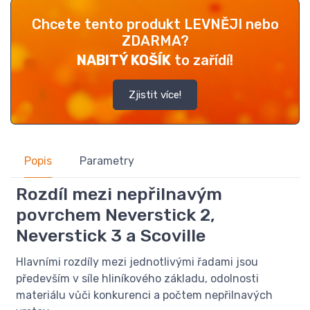
Chcete tento produkt LEVNĚJI nebo
ZDARMA?
NABITÝ KOŠÍK
to zařídí!
Zjistit více!
Popis
Parametry
Rozdíl mezi nepřilnavým
povrchem Neverstick 2,
Neverstick 3 a Scoville
Hlavními rozdíly mezi jednotlivými řadami jsou
především v síle hliníkového základu, odolnosti
materiálu vůči konkurenci a počtem nepřilnavých