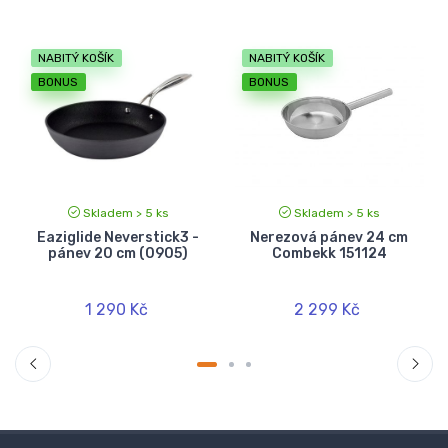
NABITÝ KOŠÍK
NABITÝ KOŠÍK
BONUS
BONUS
Skladem > 5 ks
Skladem > 5 ks
Eaziglide Neverstick3 -
Nerezová pánev 24 cm
pánev 20 cm (0905)
Combekk 151124
1 290 Kč
2 299 Kč