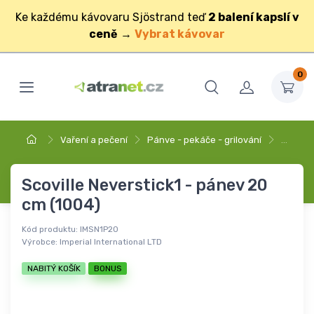
Ke každému kávovaru Sjöstrand teď
2 balení kapslí v
ceně
→
Vybrat kávovar
0
Vaření a pečení
Pánve - pekáče - grilování
…
Scoville Neverstick1 - pánev 20
cm (1004)
Kód produktu:
IMSN1P20
Výrobce:
Imperial International LTD
NABITÝ KOŠÍK
BONUS