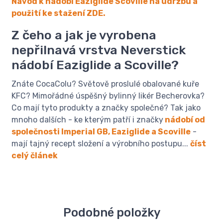
Návod k nádobí Eaziglide Scoville na údržbu a
použití ke stažení ZDE.
Z čeho a jak je vyrobena
nepřilnavá vrstva Neverstick
nádobí Eaziglide a Scoville?
Znáte CocaColu? Světově proslulé obalované kuře
KFC? Mimořádné úspěšný bylinný likér Becherovka?
Co mají tyto produkty a značky společné? Tak jako
mnoho dalších - ke kterým patří i značky
nádobí od
společnosti Imperial GB, Eaziglide a Scoville
-
mají tajný recept složení a výrobního postupu...
číst
celý článek
Podobné položky