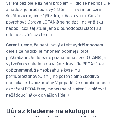
Vaření bez oleje již není problém – jídlo se nepřipaluje
a nádobí je hračkou k vyčištění. Tím vám umožní
šetřit dva nejcennější zdroje: čas a vodu. Co víc,
povrchová úprava LOTAN® se nalézá i na vnějšku
nádobí, což zajišťuje jeho dlouhodobou čistotu a
odolnost vůči bakteriím.
Garantujeme, že nepřilnavý efekt vydrží mnohem
déle a že nádobí je mnohem odolnější proti
poškrábání. Je důležité poznamenat, že LOTAN® je
vytvořen s ohledem na vaše zdraví. Je PFOA-free,
což znamená, že neobsahuje kyselinu
perfluoroktanovou ani jiné potenciálně škodlivé
chemikálie. (Upozornění: V případě, že nádobí nenese
označení PFOA free, mohou se při vaření uvolňovat
nežádoucí látky do vašich jídel.)
Důraz klademe na ekologii a