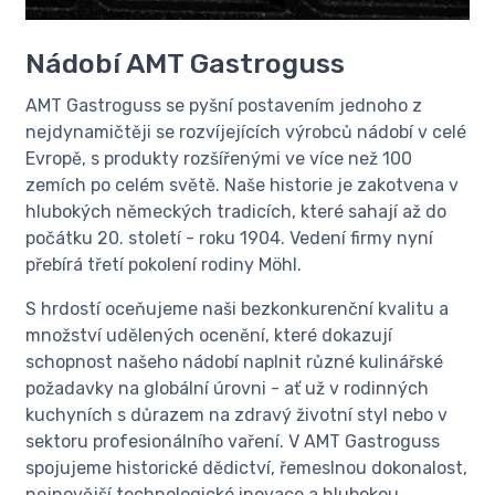
Nádobí AMT Gastroguss
AMT Gastroguss se pyšní postavením jednoho z
nejdynamičtěji se rozvíjejících výrobců nádobí v celé
Evropě, s produkty rozšířenými ve více než 100
zemích po celém světě. Naše historie je zakotvena v
hlubokých německých tradicích, které sahají až do
počátku 20. století - roku 1904. Vedení firmy nyní
přebírá třetí pokolení rodiny Möhl.
S hrdostí oceňujeme naši bezkonkurenční kvalitu a
množství udělených ocenění, které dokazují
schopnost našeho nádobí naplnit různé kulinářské
požadavky na globální úrovni - ať už v rodinných
kuchyních s důrazem na zdravý životní styl nebo v
sektoru profesionálního vaření. V AMT Gastroguss
spojujeme historické dědictví, řemeslnou dokonalost,
nejnovější technologické inovace a hlubokou