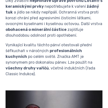
Díky zvláštní
nepřilnavé úpravě povrchu Lotan® s
keramickými prvky
nepotřebujete k vaření
žádný
tuk
a jídlo se nikdy nepřipálí. Ochranná vrstva proti
korozi chrání před agresivními čisticími látkami,
ovocnými kyselinami i kyselinou octovou. Další vrstva
obohacená o minerální částice
zajišťuje
dlouhodobou odolnost proti opotřebení.
Vynikající kvalitu těchto pánví otestovali přední
šéfkuchaři v náročných
profesionálních
kuchyních
po celém světě. Značka AMT je
synonymem pro dokonalou pánev. Lze použít na
všechny druhy vařičů
, včetně indukčních (řada
Classic Indukce).