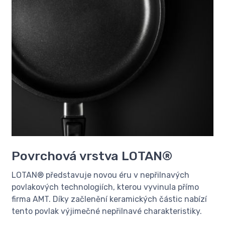
Povrchová vrstva LOTAN®
LOTAN® představuje novou éru v nepřilnavých
povlakových technologiích, kterou vyvinula přímo
firma AMT. Díky začlenění keramických částic nabízí
tento povlak výjimečné nepřilnavé charakteristiky.