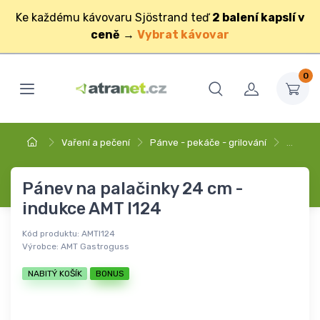
Ke každému kávovaru Sjöstrand teď
2 balení kapslí v
ceně
→
Vybrat kávovar
0
Vaření a pečení
Pánve - pekáče - grilování
…
Pánev na palačinky 24 cm -
indukce AMT I124
Kód produktu:
AMTI124
Výrobce:
AMT Gastroguss
NABITÝ KOŠÍK
BONUS