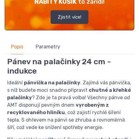
NABITÝ KOŠÍK
to zařídí!
Zjistit více!
Popis
Parametry
Pánev na palačinky 24 cm -
indukce
Ideální
pánvička na palačinky
. Zajímá vás pánvička,
s níž budete moci snadno připravit
chutné a křehké
palačinky
? Zde je ta pravá volba! Všechny pánve od
AMT disponují pevným dnem
vyrobeným z
recyklovaného hliníku
, což zajistí rychlé šíření
tepla. S ohřevem na pánvi se zhruba a rovnoměrně
šíří, což vede ke snížení spotřeby energie.