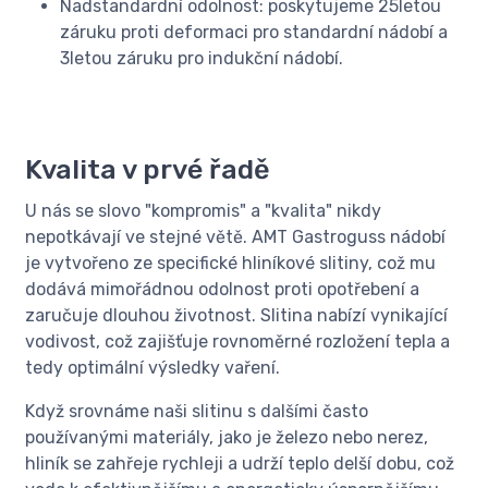
Nadstandardní odolnost: poskytujeme 25letou
záruku proti deformaci pro standardní nádobí a
3letou záruku pro indukční nádobí.
Kvalita v prvé řadě
U nás se slovo "kompromis" a "kvalita" nikdy
nepotkávají ve stejné větě. AMT Gastroguss nádobí
je vytvořeno ze specifické hliníkové slitiny, což mu
dodává mimořádnou odolnost proti opotřebení a
zaručuje dlouhou životnost. Slitina nabízí vynikající
vodivost, což zajišťuje rovnoměrné rozložení tepla a
tedy optimální výsledky vaření.
Když srovnáme naši slitinu s dalšími často
používanými materiály, jako je železo nebo nerez,
hliník se zahřeje rychleji a udrží teplo delší dobu, což