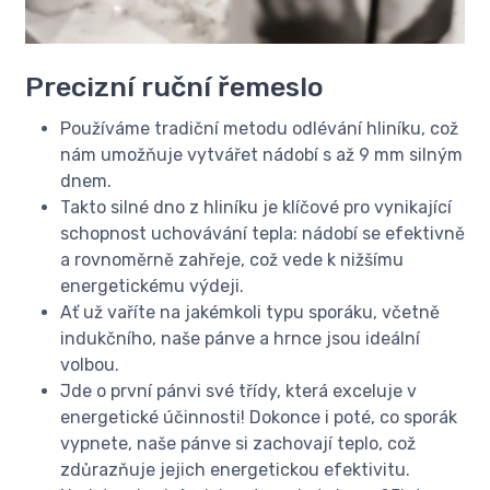
Precizní ruční řemeslo
Používáme tradiční metodu odlévání hliníku, což
nám umožňuje vytvářet nádobí s až 9 mm silným
dnem.
Takto silné dno z hliníku je klíčové pro vynikající
schopnost uchovávání tepla: nádobí se efektivně
a rovnoměrně zahřeje, což vede k nižšímu
energetickému výdeji.
Ať už vaříte na jakémkoli typu sporáku, včetně
indukčního, naše pánve a hrnce jsou ideální
volbou.
Jde o první pánvi své třídy, která exceluje v
energetické účinnosti! Dokonce i poté, co sporák
vypnete, naše pánve si zachovají teplo, což
zdůrazňuje jejich energetickou efektivitu.