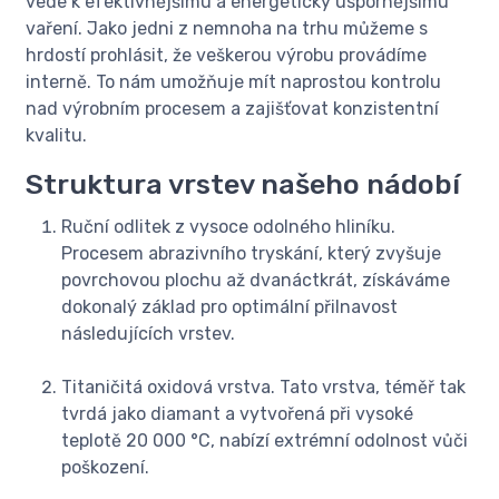
vede k efektivnějšímu a energeticky úspornějšímu
vaření. Jako jedni z nemnoha na trhu můžeme s
hrdostí prohlásit, že veškerou výrobu provádíme
interně. To nám umožňuje mít naprostou kontrolu
nad výrobním procesem a zajišťovat konzistentní
kvalitu.
Struktura vrstev našeho nádobí
Ruční odlitek z vysoce odolného hliníku.
Procesem abrazivního tryskání, který zvyšuje
povrchovou plochu až dvanáctkrát, získáváme
dokonalý základ pro optimální přilnavost
následujících vrstev.
Titaničitá oxidová vrstva. Tato vrstva, téměř tak
tvrdá jako diamant a vytvořená při vysoké
teplotě 20 000 °C, nabízí extrémní odolnost vůči
poškození.