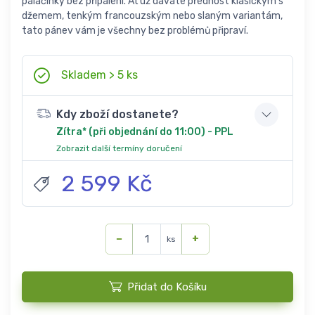
palačinky bez připálení. Ať už dáváte přednost klasickým s
džemem, tenkým francouzským nebo slaným variantám,
tato pánev vám je všechny bez problémů připraví.
Skladem > 5 ks
Kdy zboží dostanete?
Zítra* (při objednání do 11:00) - PPL
Zobrazit další termíny doručení
2 599 Kč
−
+
ks
Přidat do Košíku