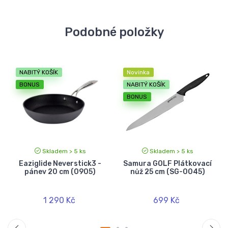
Podobné položky
NABITÝ KOŠÍK
Novinka
BONUS
NABITÝ KOŠÍK
BONUS
Skladem > 5 ks
Skladem > 5 ks
-
Eaziglide Neverstick3 -
Samura GOLF Plátkovací
pánev 20 cm (0905)
nůž 25 cm (SG-0045)
1 290 Kč
699 Kč