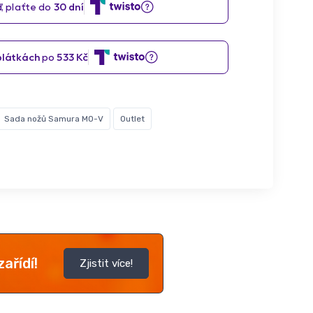
Sada nožů Samura MO-V
Outlet
ařídí!
Zjistit více!