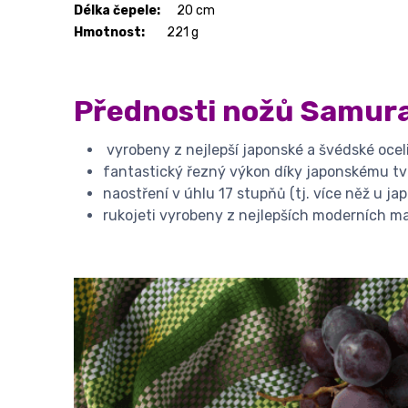
Délka čepele:
20 cm
Hmotnost:
221 ​g
Přednosti nožů Samura
vyrobeny z nejlepší japonské a švédské oceli
fantastický řezný výkon díky japonskému tv
naostření v úhlu 17 stupňů (tj. více něž u 
rukojeti vyrobeny z nejlepších moderních ma