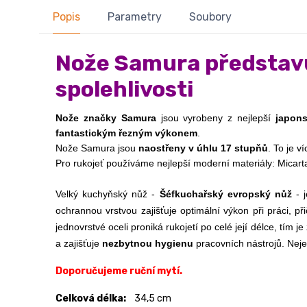
Popis
Parametry
Soubory
Nože Samura
představu
spolehlivosti
Nože značky Samura
 jsou vyrobeny z nejlepší 
japons
fantastickým řezným výkonem
.
Nože Samura jsou 
naostřeny v úhlu 17 stupňů
. To je 
Pro rukojeť používáme nejlepší moderní materiály: Micart
Velký kuchyňský nůž -
Šéfkuchařský evropský nůž
- j
ochrannou vrstvou zajišťuje optimální výkon při práci, p
jednovrstvé oceli proniká rukojetí po celé její délce, tím
a zajišťuje
nezbytnou hygienu
pracovních nástrojů. Nej
Doporučujeme ruční mytí.
Celková délka:
34,5 cm