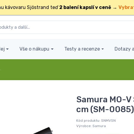
u kávovaru Sjöstrand teď
2 balení kapslí v ceně
→
Vybra
ej
Vše o nákupu
Testy a recenze
Dotazy 
…
Samura MO-V 
cm (SM-0085)
Kód produktu:
SNMVSN
Výrobce:
Samura