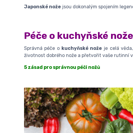
Japonské nože
jsou dokonalým spojením legend
Péče o kuchyňské nož
Správná péče o
kuchyňské nože
je celá věda
životnost dobrého nože a přetvořit vaše rutinní v
5 zásad pro správnou péči nožů