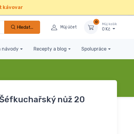
t kávovar
0
Můj košík
Hledat...
Můj účet
0 Kč
a návody
Recepty a blog
Spolupráce
Šéfkuchařský nůž 20