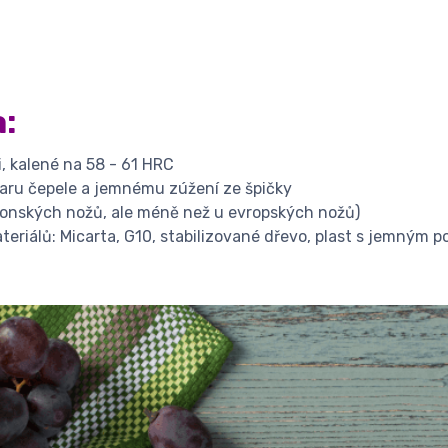
:
, kalené na 58 - 61 HRC
aru čepele a jemnému zúžení ze špičky
japonských nožů, ale méně než u evropských nožů)
teriálů: Micarta, G10, stabilizované dřevo, plast s jemným 