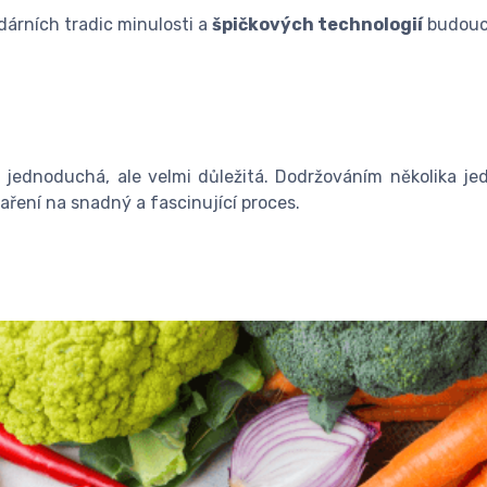
árních tradic minulosti a
špičkových technologií
budouc
e
, jednoduchá, ale velmi důležitá. Dodržováním několika j
aření na snadný a fascinující proces.