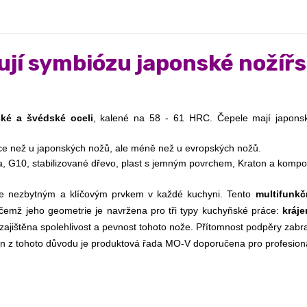
jí symbiózu japonské nožířs
ké a švédské oceli
více než u japonských nožů, ale méně než u evropských nožů.
a, G10, stabilizované dřevo, plast s jemným povrchem, Kraton a kompoz
e nezbytným a klíčovým prvkem v každé kuchyni. Tento
multifunkč
řičemž jeho geometrie je navržena pro tři typy kuchyňské práce:
kráje
 je zajištěna spolehlivost a pevnost tohoto nože. Přítomnost podpěry zab
en z tohoto důvodu je produktová řada MO-V doporučena pro profesion