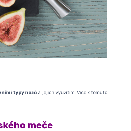
vními typy nožů
a jejich využitím. Více k tomuto
jského meče