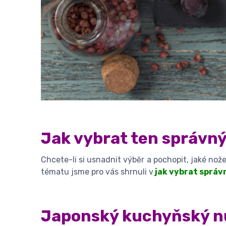
Jak vybrat ten správn
Chcete-li si usnadnit výběr a pochopit, jaké no
tématu jsme pro vás shrnuli v
jak vybrat správ
Japonský kuchyňský n