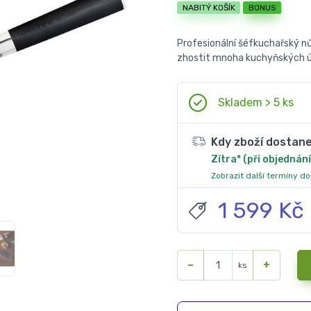
NABITÝ KOŠÍK
BONUS
Profesionální šéfkuchařský nů
zhostit mnoha kuchyňských ú
Skladem > 5 ks
Kdy zboží dostan
Zítra* (při objednání
Zobrazit další termíny d
1 599 Kč
−
+
ks