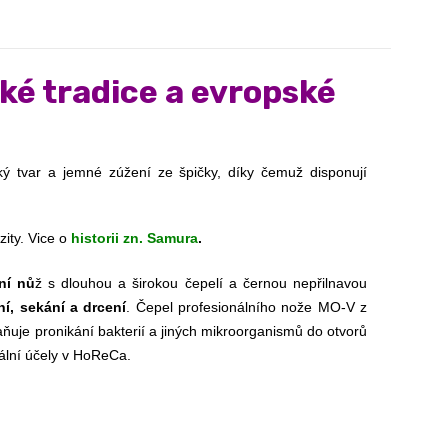
ké tradice a evropské
, kalené na 58 - 61 HRC. Čepele mají japonský tvar a jemné zúžení ze špičky, díky čemuž disponují 
ity. 
Vice o
historii zn. Samura
.
ní nů
ž s dlouhou a širokou čepelí a černou nepřilnavou
ní, sekání a drcení
. Čepel profesionálního nože MO-V z
raňuje pronikání bakterií a jiných mikroorganismů do otvorů
ální účely v HoReCa.