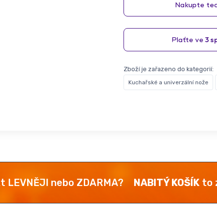
Zboží je zařazeno do kategorií:
Kuchařské a univerzální nože
kt LEVNĚJI nebo ZDARMA?
NABITÝ KOŠÍK
to z