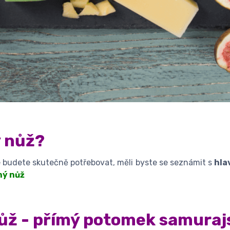
ý nůž?
že budete skutečně potřebovat, měli byste se seznámit s
hla
ný nůž
ůž - přímý potomek samura