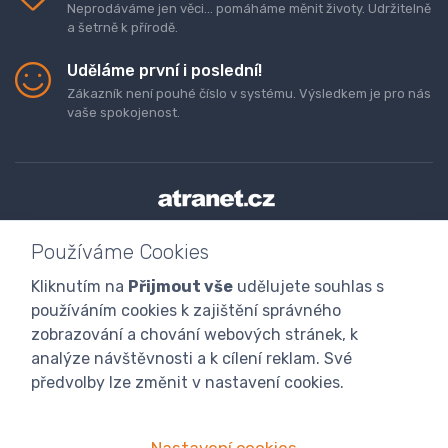
Neprodáváme jen věci... pomáháme měnit životy. Udržitelně
a šetrně k přírodě.
Uděláme první i poslední!
Zákazník není pouhé číslo v systému. Výsledkem je pro nás
vaše spokojenost.
Doprava a platba zboží
Kontaktujte nás
O nás
Používáme Cookies
GDPR
Obchodní podmínky
Odstoupení od smlouvy
Kliknutím na
Přijmout vše
udělujete souhlas s
Program digitalizace
používáním cookies k zajištění správného
zobrazování a chování webových stránek, k
analýze návštěvnosti a k cílení reklam. Své
předvolby lze změnit v nastavení cookies.