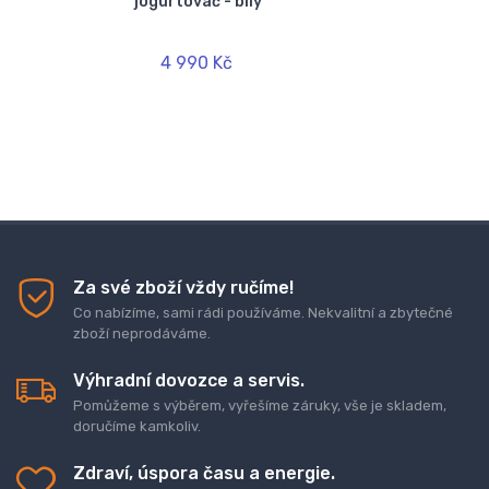
jogurtovač - bílý
4 990 Kč
Za své zboží vždy ručíme!
Co nabízíme, sami rádi používáme. Nekvalitní a zbytečné
zboží neprodáváme.
Výhradní dovozce a servis.
Pomůžeme s výběrem, vyřešíme záruky, vše je skladem,
doručíme kamkoliv.
Zdraví, úspora času a energie.