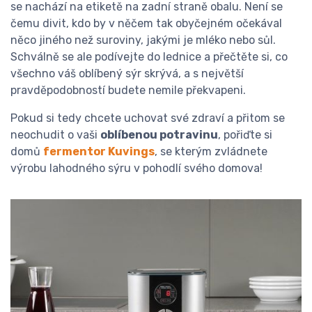
se nachází na etiketě na zadní straně obalu. Není se
čemu divit, kdo by v něčem tak obyčejném očekával
něco jiného než suroviny, jakými je mléko nebo sůl.
Schválně se ale podívejte do lednice a přečtěte si, co
všechno váš oblíbený sýr skrývá, a s největší
pravděpodobností budete nemile překvapeni.
Pokud si tedy chcete uchovat své zdraví a přitom se
neochudit o vaši
oblíbenou potravinu
, pořiďte si
domů
fermentor Kuvings
, se kterým zvládnete
výrobu lahodného sýru v pohodlí svého domova!