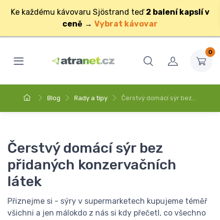
Ke každému kávovaru Sjöstrand teď
2 balení kapslí v
ceně
→
Vybrat kávovar
0
Blog
Rady a tipy
Čerstvý domácí sýr bez…
Čerstvý domácí sýr bez
přidaných konzervačních
látek
Přiznejme si - sýry v supermarketech kupujeme téměř
všichni a jen málokdo z nás si kdy přečetl, co všechno