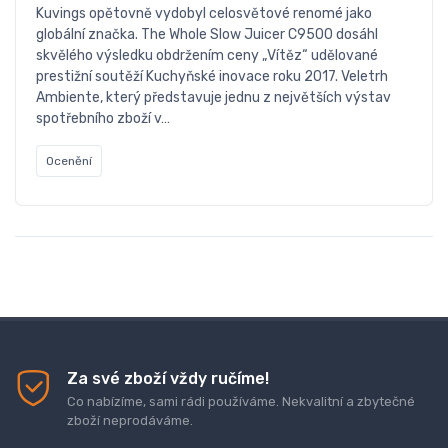
Kuvings opětovně vydobyl celosvětové renomé jako
globální značka. The Whole Slow Juicer C9500 dosáhl
skvělého výsledku obdržením ceny „Vítěz“ udělované
prestižní soutěží Kuchyňské inovace roku 2017. Veletrh
Ambiente, který představuje jednu z největších výstav
spotřebního zboží v…
Ocenění
Za své zboží vždy ručíme!
Co nabízíme, sami rádi používáme. Nekvalitní a zbytečné
zboží neprodáváme.