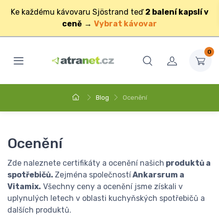
Ke každému kávovaru Sjöstrand teď
2 balení kapslí v
ceně
→
Vybrat kávovar
0
Blog
Ocenění
Ocenění
Zde naleznete certifikáty a ocenění našich
produktů a
spotřebičů.
Zejména společností
Ankarsrum a
Vitamix.
Všechny ceny a ocenění jsme získali v
uplynulých letech v oblasti kuchyňských spotřebičů a
dalších produktů.