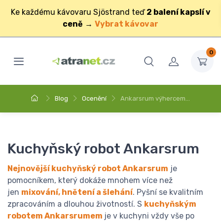
Ke každému kávovaru Sjöstrand teď
2 balení kapslí v
ceně
→
Vybrat kávovar
0
Blog
Ocenění
Ankarsrum výhercem…
Kuchyňský robot Ankarsrum
Nejnovější kuchyňský robot Ankarsrum
je
pomocníkem, který dokáže mnohem více než
jen
mixování, hnětení a šlehání
. Pyšní se kvalitním
zpracováním a dlouhou životností. S
kuchyňským
robotem Ankarsrumem
je v kuchyni vždy vše po