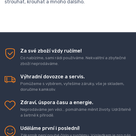
strouhat, krouhat a mnoho dalšího.
Za své zboží vždy ručíme!
Co nabízíme, sami rádi používáme. Nekvalitní a zbytečné
zboží neprodáváme.
Výhradní dovozce a servis.
Pomůžeme s výběrem, vyřešíme záruky, vše je skladem,
doručíme kamkoliv.
Zdraví, úspora času a energie.
Neprodáváme jen věci... pomáháme měnit životy. Udržitelně
a šetrně k přírodě.
Uděláme první i poslední!
Zákazník není pouhé číslo v systému. Výsledkem je pro nás