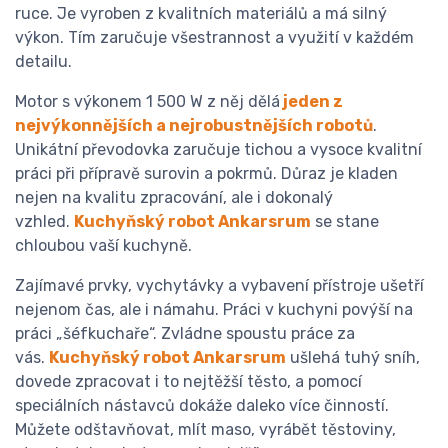
ruce. Je vyroben z kvalitních materiálů a má silný
výkon. Tím zaručuje všestrannost a využití v každém
detailu.
Motor s výkonem 1 500 W z něj dělá
jeden z
nejvýkonnějších a nejrobustnějších robotů
.
Unikátní převodovka zaručuje tichou a vysoce kvalitní
práci při přípravě surovin a pokrmů. Důraz je kladen
nejen na kvalitu zpracování, ale i dokonalý
vzhled.
Kuchyňský robot Ankarsrum
se stane
chloubou vaší kuchyně.
Zajímavé prvky, vychytávky a vybavení přístroje ušetří
nejenom čas, ale i námahu. Práci v kuchyni povýší na
práci „šéfkuchaře“. Zvládne spoustu práce za
vás.
Kuchyňský robot Ankarsrum
ušlehá tuhý sníh,
dovede zpracovat i to nejtěžší těsto, a pomocí
speciálních nástavců dokáže daleko více činností.
Můžete odštavňovat, mlít maso, vyrábět těstoviny,