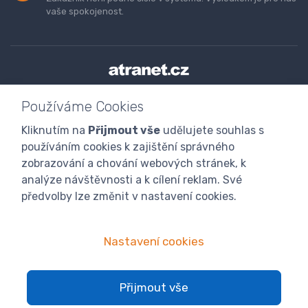
vaše spokojenost.
Doprava a platba zboží
Kontaktujte nás
O nás
Používáme Cookies
GDPR
Obchodní podmínky
Odstoupení od smlouvy
Kliknutím na
Přijmout vše
udělujete souhlas s
Program digitalizace
používáním cookies k zajištění správného
zobrazování a chování webových stránek, k
analýze návštěvnosti a k cílení reklam. Své
předvolby lze změnit v nastavení cookies.
Nastavení cookies
© 2024 atranet.cz
Nastavení cookies
Přijmout vše