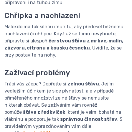
připraveni i na tuhou zimu.
Chřipka a nachlazení
Málokdo má tak silnou imunitu, aby předešel běžnému
nachlazení či chřipce. Když už se tomu nevyhnete,
připravte si alespoň
čerstvou šťávu
z mrkve, malin,
zázvoru, citronu a kousku česneku
. Uvidíte, že se
brzy postavíte na nohy.
Zažívací problémy
Trápí vás zácpa? Dopřejte si
zelnou šťávu
. Jejím
vedlejším účinkem je sice plynatost, ale v případě
přiměřeného množství zelné šťávy se nemusíte
nikterak obávat. Se zažíváním vám rovněž
pomůže
šťáva z ředkviček
, která je velmi bohatá na
vlákninu a podporuje tak
správnou činnost střev
. S
pravidelným vyprazdňováním vám dále