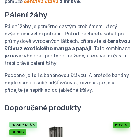
pomůže
čerstvá šťáva
z mrkve
.
Pálení žáhy
Pálení žáhy je poměrně častým problémem, který
ovšem umí velmi potrápit. Pokud nechcete sahat po
průmyslově vyrobených látkách, připravte si
čerstvou
šťávu z exotického manga a papáji
. Tato kombinace
je navíc vhodná i pro těhotné ženy, které velmi často
trápí právě pálení žáhy.
Podobné je to i s banánovou šťávou. A protože banány
nejde samo o sobě odšťavňovat, rozmixujte je a
přidejte je například do jablečné šťávy.
Doporučené produkty
NABITÝ KOŠÍK
BONUS
BONUS