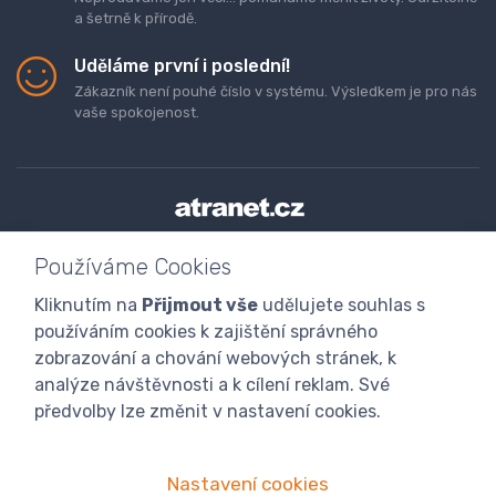
a šetrně k přírodě.
Uděláme první i poslední!
Zákazník není pouhé číslo v systému. Výsledkem je pro nás
vaše spokojenost.
Doprava a platba zboží
Kontaktujte nás
O nás
Používáme Cookies
GDPR
Obchodní podmínky
Odstoupení od smlouvy
Kliknutím na
Přijmout vše
udělujete souhlas s
Program digitalizace
používáním cookies k zajištění správného
zobrazování a chování webových stránek, k
analýze návštěvnosti a k cílení reklam. Své
předvolby lze změnit v nastavení cookies.
Nastavení cookies