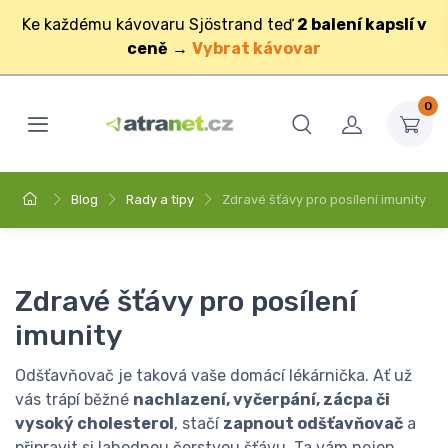
Ke každému kávovaru Sjöstrand teď
2 balení kapslí v
ceně
→
Vybrat kávovar
0
Blog
Rady a tipy
Zdravé šťávy pro posílení imunity
Zdravé šťávy pro posílení
imunity
Odšťavňovač je taková vaše domácí lékárnička. Ať už
vás trápí běžné
nachlazení, vyčerpání, zácpa či
vysoký cholesterol
, stačí
zapnout odšťavňovač
a
připravit si lahodnou čerstvou šťávu. Ta vám nejen