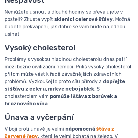
Nespavost
Nemůžete usnout a dlouhé hodiny se převalujete v
posteli? Zkuste vypít
sklenici celerové šťávy
. Možná
budete překvapení, jak dobře se vám bude najednou
usínat.
Vysoký cholesterol
Problémy s vysokou hladinou cholesterolu dnes patří
mezi běžné civilizační nemoci. Příliš vysoký cholesterol
přitom může vést k řadě závažnějších zdravotních
problémů. Vyzkoušejte proto sílu přírody a
dopřejte
si šťávu z celeru, mrkve nebo jablek
. S
cholesterolem vám
pomůže i šťáva z borůvek a
hroznového vína
.
Únava a vyčerpání
V boji proti únavě je velmi
nápomocná
šťáva z
červené řepy
, která je velmi bohatá na železo. V