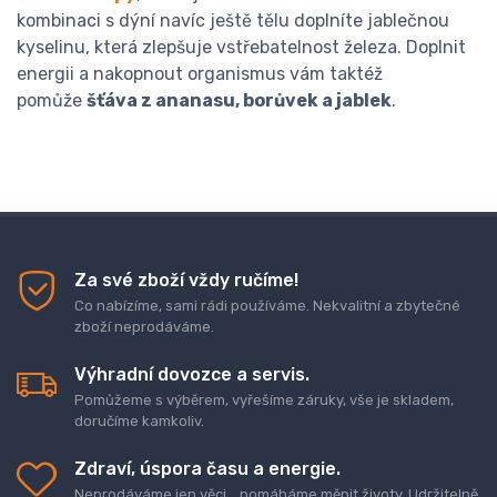
kombinaci s dýní navíc ještě tělu doplníte jablečnou
kyselinu, která zlepšuje vstřebatelnost železa. Doplnit
energii a nakopnout organismus vám taktéž
pomůže
šťáva z ananasu, borůvek a jablek
.
Za své zboží vždy ručíme!
Co nabízíme, sami rádi používáme. Nekvalitní a zbytečné
zboží neprodáváme.
Výhradní dovozce a servis.
Pomůžeme s výběrem, vyřešíme záruky, vše je skladem,
doručíme kamkoliv.
Zdraví, úspora času a energie.
Neprodáváme jen věci... pomáháme měnit životy. Udržitelně