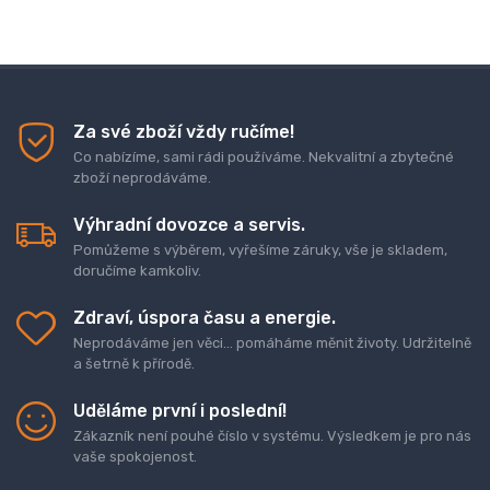
Za své zboží vždy ručíme!
Co nabízíme, sami rádi používáme. Nekvalitní a zbytečné
zboží neprodáváme.
Výhradní dovozce a servis.
Pomůžeme s výběrem, vyřešíme záruky, vše je skladem,
doručíme kamkoliv.
Zdraví, úspora času a energie.
Neprodáváme jen věci... pomáháme měnit životy. Udržitelně
a šetrně k přírodě.
Uděláme první i poslední!
Zákazník není pouhé číslo v systému. Výsledkem je pro nás
vaše spokojenost.