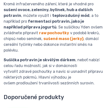
Kromě infračerveného záření, které je vhodné pro
sušení ovoce, zeleniny, bylinek, hub a dalších
potravin
, můžete využít i
teplovzdušný mód
, a to
například pro
fermentaci potravin, jako je
například příprava jogurtů
. Se sušičkou Yden ovšem
zvládnete připravit
raw pochoutky
v podobě krekrů,
chipsů nebo semínek,
sušené maso (jerky)
, domácí
cereální tyčinky nebo dokonce instantní směs na
polévku.
Sušička potravin je skvělým dárkem
, neboť nabízí
celou řadu možností, jak si v domácnosti
vytvořit zdravé pochoutky a navíc si usnadnit přípravu
některých pokrmů. Hlavní výhodou je
ovšem prodloužení trvanlivosti sezónních surovin.
Doporučené produkty