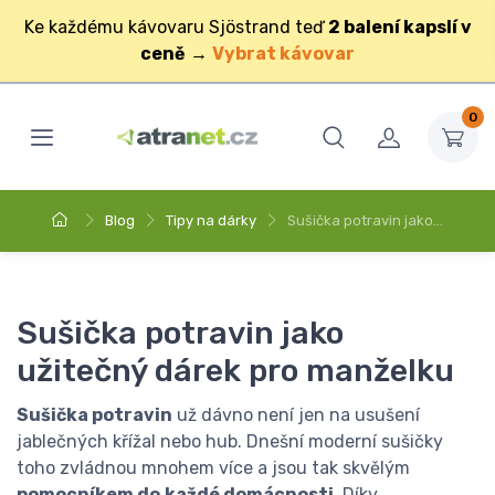
Ke každému kávovaru Sjöstrand teď
2 balení kapslí v
ceně
→
Vybrat kávovar
0
Blog
Tipy na dárky
Sušička potravin jako…
Sušička potravin jako
užitečný dárek pro manželku
Sušička potravin
už dávno není jen na usušení
jablečných křížal nebo hub. Dnešní moderní sušičky
toho zvládnou mnohem více a jsou tak skvělým
pomocníkem do
každé domácnosti
. Díky