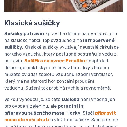
Klasické sušičky
Sušičky potravin
zpravidla dělíme na dva typy, a to
na klasické neboli teplovzdušné a na
infračervené
sušičky
. Klasické sušičky využívají neustálé cirkulace
horkého vzduchu, který postupně odstraňuje vodu z
potravin.
Sušička na ovoce Excalibur
například
disponuje praktickým termostatem, díky kterému
můžete ovládat teplotu vzduchu i zadní ventilátor,
který má na starosti horizontální proudění
vzduchu. Sušení tak probíhá rychle a rovnoměrně.
Velkou výhodou je, že tato
sušička
není vhodná jen
pro ovoce a zeleninu, ale
poradí si i s
přípravou sušeného masa - jerky
. Stačí
připravit
maso dle vaší chuti
a vložit do sušičky. Samozřejmě
je můžete předem marinovat nebo ochutit oblíbeným