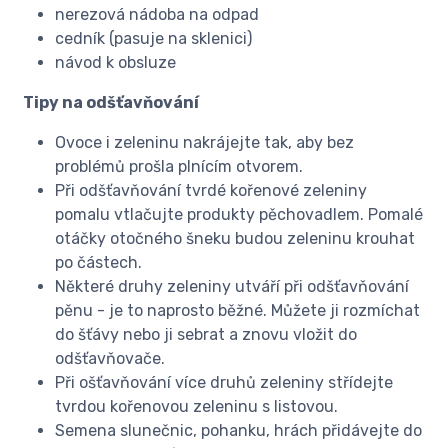
nerezová nádoba na odpad
cedník (pasuje na sklenici)
návod k obsluze
Tipy na odšťavňování
Ovoce i zeleninu nakrájejte tak, aby bez
problémů prošla plnícím otvorem.
Při odšťavňování tvrdé kořenové zeleniny
pomalu vtlačujte produkty pěchovadlem. Pomalé
otáčky otočného šneku budou zeleninu krouhat
po částech.
Některé druhy zeleniny utváří při odšťavňování
pěnu - je to naprosto běžné. Můžete ji rozmíchat
do šťávy nebo ji sebrat a znovu vložit do
odšťavňovače.
Při ošťavňování více druhů zeleniny střídejte
tvrdou kořenovou zeleninu s listovou.
Semena slunečnic, pohanku, hrách přidávejte do