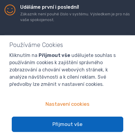
Uděláme první i poslední!
Zákazník není pouhé číslo v systému. Výsledkem je pro nás
vaše spokojenost.
Používáme Cookies
Kliknutím na
Přijmout vše
udělujete souhlas s
Doprava a platba zboží
Kontaktujte nás
O nás
používáním cookies k zajištění správného
GDPR
Obchodní podmínky
Odstoupení od smlouvy
zobrazování a chování webových stránek, k
analýze návštěvnosti a k cílení reklam. Své
Program digitalizace
předvolby lze změnit v nastavení cookies.
Nastavení cookies
Přijmout vše
© 2024 atranet.cz
Nastavení cookies