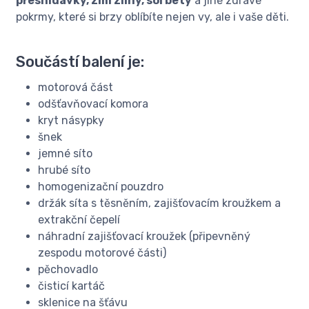
přesnídávky, zmrzliny, sorbety
a jiné zdravé
pokrmy, které si brzy oblíbíte nejen vy, ale i vaše děti.
Součástí balení je:
motorová část
odšťavňovací komora
kryt násypky
šnek
jemné síto
hrubé síto
homogenizační pouzdro
držák síta s těsněním, zajišťovacím kroužkem a
extrakční čepelí
náhradní zajišťovací kroužek (připevněný
zespodu motorové části)
pěchovadlo
čisticí kartáč
sklenice na šťávu