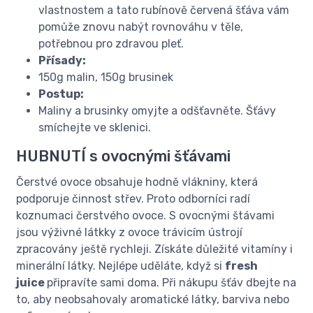
vlastnostem a tato rubínově červená šťáva vám
pomůže znovu nabýt rovnováhu v těle,
potřebnou pro zdravou pleť.
Přísady:
150g malin, 150g brusinek
Postup:
Maliny a brusinky omyjte a odšťavněte. Šťávy
smíchejte ve sklenici.
HUBNUTÍ s ovocnými šťávami
Čerstvé ovoce obsahuje hodně vlákniny, která
podporuje činnost střev. Proto odborníci radí
koznumaci čerstvého ovoce. S ovocnými štávami
jsou výživné látkky z ovoce trávicím ústrojí
zpracovány ještě rychleji. Získáte důležité vitamíny i
minerální látky. Nejlépe uděláte, když si
fresh
juice
připravíte sami doma. Při nákupu šťáv dbejte na
to, aby neobsahovaly aromatické látky, barviva nebo