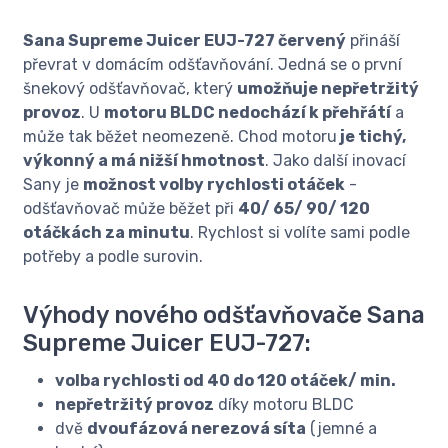
Sana Supreme Juicer EUJ-727 červený
přináší
převrat v domácím odšťavňování. Jedná se o první
šnekový odšťavňovač, který
umožňuje nepřetržitý
provoz
. U
motoru BLDC nedochází k přehřátí
a
může tak běžet neomezeně. Chod motoru
je tichý,
výkonný a má nižší hmotnost
. Jako další inovací
Sany je
možnost volby rychlosti otáček
-
odšťavňovač může běžet při
40/ 65/ 90/ 120
otáčkách za minutu
. Rychlost si volíte sami podle
potřeby a podle surovin.
Výhody nového odšťavňovače Sana
Supreme Juicer EUJ-727:
volba rychlosti od 40 do 120 otáček/ min.
nepřetržitý provoz
díky motoru BLDC
dvě
dvoufázová nerezová síta
(jemné a