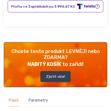
Chcete tento produkt LEVNĚJI nebo
ZDARMA?
NABITÝ KOŠÍK
to zařídí!
Zjistit více!
Popis
Parametry