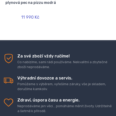
plynová pec na pizzu modrá
11 990 Kč
Za své zboží vždy ručíme!
Co nabízíme, sami rádi používáme. Nekvalitní a zbytečné
zboží neprodáváme.
Výhradní dovozce a servis.
Pomůžeme s výběrem, vyřešíme záruky, vše je skladem,
doručíme kamkoliv.
Zdraví, úspora času a energie.
Neprodáváme jen věci... pomáháme měnit životy. Udržitelně
a šetrně k přírodě.