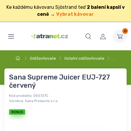
Ke každému kávovaru Sjöstrand teď
2 balení kapslí v
ceně
→
Vybrat kávovar
0
Odšťavňovače
Ostatní odšťavňovače
…
Sana Supreme Juicer EUJ-727
červený
Kód produktu:
OSS727C
Výrobce:
Sana Products s.r.o.
BONUS