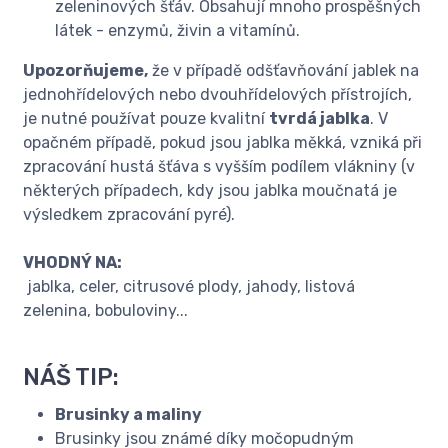
zeleninových šťáv. Obsahují mnoho prospěšných
látek - enzymů, živin a vitamínů.
Upozorňujeme,
že v případě odšťavňování jablek na
jednohřídelových nebo dvouhřídelových přístrojích,
je nutné používat pouze kvalitní
tvrdá jablka
. V
opačném případě, pokud jsou jablka měkká, vzniká při
zpracování hustá šťáva s vyšším podílem vlákniny (v
některých případech, kdy jsou jablka moučnatá je
výsledkem zpracování pyré).
VHODNÝ NA:
jablka, celer, citrusové plody, jahody, listová
zelenina, bobuloviny...
NÁŠ TIP:
Brusinky a maliny
Brusinky jsou známé díky močopudným