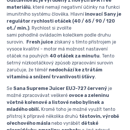
Odšťavňovač je vyrobený z nových BPA free
materiálů
, které nemají negativní účinky na funkci
imunitního systému člověka. Hlavní
inovací
Sany je
regulátor rychlosti otáček (40 / 65 / 90 / 120
ot./ min.)
. Rychlost si zvolíte
sami pohodlně ovládacím kolečkem podle druhu
surovin.
Fresh juice
získaný s tímto přístrojem je
vysoce kvalitní - motor má možnost nastavení
otáček na pouhých
40 otáček za minutu
. Tento
šetrný nízkootáčkový způsob zpracováni surovin
zaručuje, že téměř
nedochází ke ztrátám
vitamínů a snížení trvanlivosti šťávy
.
Se
Sana Supreme Juicer EUJ-727 červený
je
možné zpracovávat veškeré
ovoce a zeleninu
včetně kořenové a listové nebo bylinek a
mladého obilí.
Kromě toho je možné využít tento
přístroj k přípravě několika druhů
těstovin, výrobě
ořechového másla
nebo vyrábět
dětské