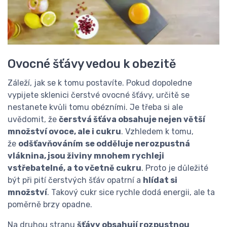
Ovocné šťávy vedou k obezitě
Záleží, jak se k tomu postavíte. Pokud dopoledne
vypijete sklenici čerstvé ovocné šťávy, určitě se
nestanete kvůli tomu obézními. Je třeba si ale
uvědomit, že
čerstvá šťáva obsahuje nejen větší
množství ovoce, ale i cukru
. Vzhledem k tomu,
že
odšťavňováním
se odděluje nerozpustná
vláknina, jsou živiny mnohem rychleji
vstřebatelné, a to včetně cukru
. Proto je důležité
být při pití čerstvých šťáv opatrní a
hlídat si
množství
. Takový cukr sice rychle dodá energii, ale ta
poměrně brzy opadne.
Na druhou stranu
šťávy obsahují rozpustnou