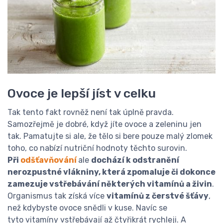
Ovoce je lepší jíst v celku
Tak tento fakt rovněž není tak úplně pravda.
Samozřejmě je dobré, když jíte ovoce a zeleninu jen
tak. Pamatujte si ale, že tělo si bere pouze malý zlomek
toho, co nabízí nutriční hodnoty těchto surovin.
Při
odšťavňování
ale
dochází k odstranění
nerozpustné vlákniny, která zpomaluje či dokonce
zamezuje vstřebávání některých vitamínů a živin
.
Organismus tak získá více
vitamínů z čerstvé šťávy
,
než kdybyste ovoce snědli v kuse. Navíc se
tyto vitamíny vstřebávají až čtyřikrát rychleji. A