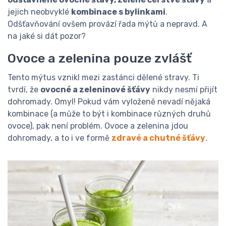
jejich neobvyklé
kombinace s bylinkami
.
Odšťavňování ovšem provází řada mýtů a nepravd. A
na jaké si dát pozor?
Ovoce a zelenina pouze zvlášť
Tento mýtus vznikl mezi zastánci dělené stravy. Ti
tvrdí, že
ovocné a zeleninové šťávy
nikdy nesmí přijít
dohromady. Omyl! Pokud vám vyloženě nevadí nějaká
kombinace (a může to být i kombinace různých druhů
ovoce), pak není problém. Ovoce a zelenina jdou
dohromady, a to i ve formě
zdravé a chutné šťávy
.