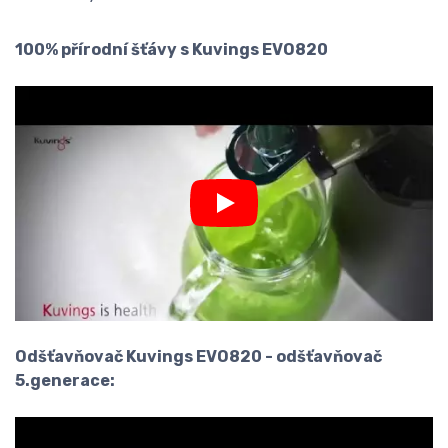
100% přírodní šťávy s Kuvings EVO820
Odšťavňovač Kuvings EVO820 - odšťavňovač
5.generace: