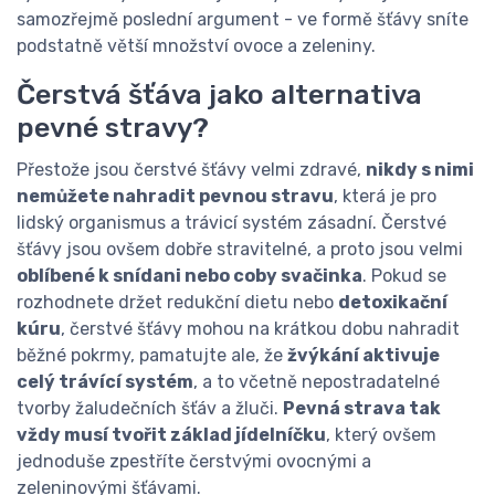
samozřejmě poslední argument - ve formě šťávy sníte
podstatně větší množství ovoce a zeleniny.
Čerstvá šťáva jako alternativa
pevné stravy?
Přestože jsou čerstvé šťávy velmi zdravé,
nikdy s nimi
nemůžete nahradit pevnou stravu
, která je pro
lidský organismus a trávicí systém zásadní. Čerstvé
šťávy jsou ovšem dobře stravitelné, a proto jsou velmi
oblíbené k snídani nebo coby svačinka
. Pokud se
rozhodnete držet redukční dietu nebo
detoxikační
kúru
, čerstvé šťávy mohou na krátkou dobu nahradit
běžné pokrmy, pamatujte ale, že
žvýkání aktivuje
celý trávící systém
, a to včetně nepostradatelné
tvorby žaludečních šťáv a žluči.
Pevná strava tak
vždy musí tvořit základ jídelníčku
, který ovšem
jednoduše zpestříte čerstvými ovocnými a
zeleninovými šťávami.