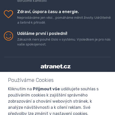
doručíme kamkoliv.
Zdraví, úspora času a energie.
Neprodáváme jen věci... pomáháme měnit životy. Udržitelně
a šetrně k přírodě.
Uděláme první i poslední!
Zákazník není pouhé číslo v systému. Výsledkem je pro nás
vaše spokojenost.
Doprava a platba zboží
Kontaktujte nás
O nás
Používáme Cookies
GDPR
Obchodní podmínky
Odstoupení od smlouvy
Kliknutím na
Přijmout vše
udělujete souhlas s
Program digitalizace
používáním cookies k zajištění správného
zobrazování a chování webových stránek, k
analýze návštěvnosti a k cílení reklam. Své
předvolby lze změnit v nastavení cookies.