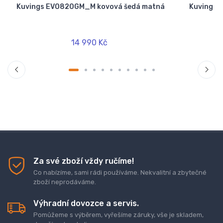
Kuvings EVO820GM_M kovová šedá matná
Kuvings 
14 990 Kč
Za své zboží vždy ručíme!
Co nabízíme, sami rádi používáme. Nekvalitní a zbytečné
zboží neprodáváme.
Výhradní dovozce a servis.
Pomůžeme s výběrem, vyřešíme záruky, vše je skladem,