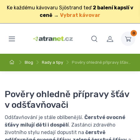
Ke každému kávovaru Sjöstrand teď
2 balení kapslí v
ceně
→
Vybrat kávovar
0
Blog
Rady a tipy
Pověry ohledně přípravy šťáv…
Pověry ohledně přípravy šťáv
v odšťavňovači
Odšťavňování je stále oblíbenější.
Čerstvé ovocné
šťávy
milují děti i dospělí
. Zastánci zdravého
životního stylu nedají dopustit na
čerstvě
odšťavněné ovocné šťávy, zelené čerstvé šťávy
a