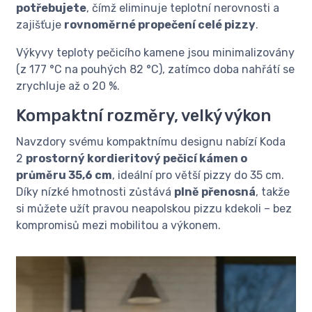
potřebujete
, čímž eliminuje teplotní nerovnosti a
zajišťuje
rovnoměrné propečení celé pizzy
.
Výkyvy teploty pečicího kamene jsou minimalizovány
(z 177 °C na pouhých 82 °C), zatímco doba nahřátí se
zrychluje až o 20 %.
Kompaktní rozměry, velký výkon
Navzdory svému kompaktnímu designu nabízí Koda
2
prostorný kordieritový pečicí kámen o
průměru 35,6 cm
, ideální pro větší pizzy do 35 cm.
Díky nízké hmotnosti zůstává
plně přenosná
, takže
si můžete užít pravou neapolskou pizzu kdekoli – bez
kompromisů mezi mobilitou a výkonem.