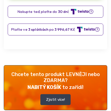
Chcete tento produkt LEVNĚJI nebo
ZDARMA?
NABITÝ KOŠÍK
to zařídí!
Zjistit více!