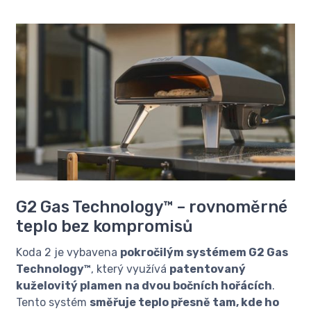
G2 Gas Technology™ – rovnoměrné
teplo bez kompromisů
Koda 2 je vybavena
pokročilým systémem G2 Gas
Technology™
, který využívá
patentovaný
kuželovitý plamen
na dvou bočních hořácích
.
Tento systém
směřuje teplo přesně tam, kde ho