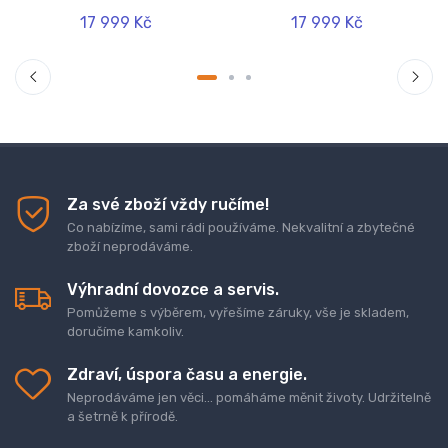
17 999 Kč
17 999 Kč
Za své zboží vždy ručíme!
Co nabízíme, sami rádi používáme. Nekvalitní a zbytečné
zboží neprodáváme.
Výhradní dovozce a servis.
Pomůžeme s výběrem, vyřešíme záruky, vše je skladem,
doručíme kamkoliv.
Zdraví, úspora času a energie.
Neprodáváme jen věci... pomáháme měnit životy. Udržitelně
a šetrně k přírodě.