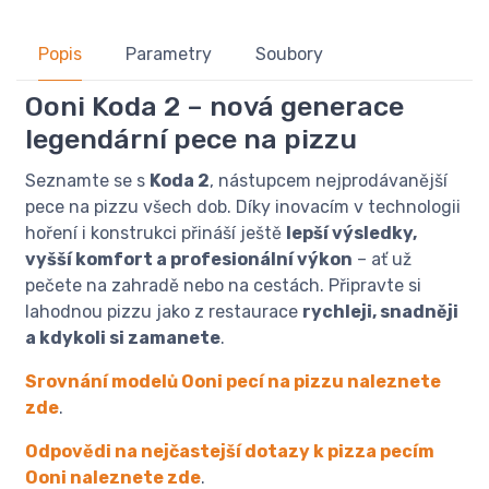
Popis
Parametry
Soubory
Ooni Koda 2 – nová generace
legendární pece na pizzu
Seznamte se s
Koda 2
, nástupcem nejprodávanější
pece na pizzu všech dob. Díky inovacím v technologii
hoření i konstrukci přináší ještě
lepší výsledky,
vyšší komfort a profesionální výkon
– ať už
pečete na zahradě nebo na cestách. Připravte si
lahodnou pizzu jako z restaurace
rychleji, snadněji
a kdykoli si zamanete
.
Srovnání modelů Ooni pecí na pizzu naleznete
zde
.
Odpovědi na nejčastejší dotazy k pizza pecím
Ooni naleznete zde
.