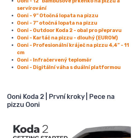
Ooni - 12" bambusové prkénko na pizzu a
servírování
Ooni - 9" Otočná lopata na pizzu
Ooni - 7" otočná lopata na pizzu
Ooni - Outdoor Koda 2 - obal pro přepravu
Ooni - Kartáč na pizzu - dlouhý (EUROW)
Ooni - Profesionální kráječ na pizzu 4,4” - 11
cm
Ooni - Infračervený teploměr
Ooni - Digitální váha s duální platformou
Ooni Koda 2 | První kroky | Pece na
pizzu Ooni