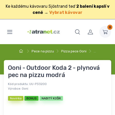
Ke každému kávovaru Sjöstrand teď
2 balení kapslí v
ceně
→
Vybrat kávovar
0
Pece na pizzu
Pizza pece Ooni
…
Ooni - Outdoor Koda 2 - plynová
pec na pizzu modrá
Kód produktu:
UU-P33200
Výrobce:
Ooni
Novinka
BONUS
NABITÝ KOŠÍK