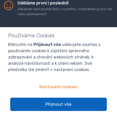
Uděláme první i poslední!
Zákazník není pouhé číslo v systému. Výsledkem je pro nás
vaše spokojenost.
Používáme Cookies
Kliknutím na
Přijmout vše
udělujete souhlas s
Doprava a platba zboží
Kontaktujte nás
O nás
používáním cookies k zajištění správného
GDPR
Obchodní podmínky
Odstoupení od smlouvy
zobrazování a chování webových stránek, k
analýze návštěvnosti a k cílení reklam. Své
Program digitalizace
předvolby lze změnit v nastavení cookies.
Nastavení cookies
Přijmout vše
© 2024 atranet.cz
Nastavení cookies