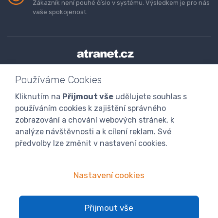
Zákazník není pouhé číslo v systému. Výsledkem je pro nás
vaše spokojenost.
Doprava a platba zboží
Kontaktujte nás
O nás
Používáme Cookies
GDPR
Obchodní podmínky
Odstoupení od smlouvy
Kliknutím na
Přijmout vše
udělujete souhlas s
Program digitalizace
používáním cookies k zajištění správného
zobrazování a chování webových stránek, k
analýze návštěvnosti a k cílení reklam. Své
předvolby lze změnit v nastavení cookies.
Nastavení cookies
© 2024 atranet.cz
Nastavení cookies
Přijmout vše