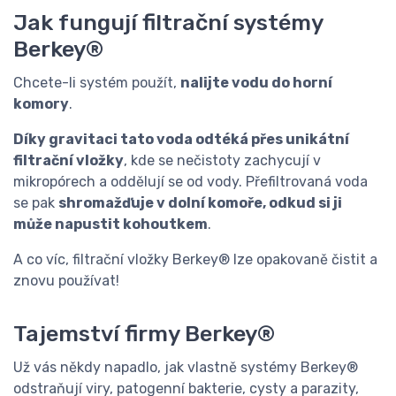
Jak fungují filtrační systémy
Berkey®
Chcete-li systém použít,
nalijte vodu do horní
komory
.
Díky gravitaci tato voda odtéká přes unikátní
filtrační vložky
, kde se nečistoty zachycují v
mikropórech a oddělují se od vody. Přefiltrovaná voda
se pak
shromažďuje v dolní komoře, odkud si ji
může napustit kohoutkem
.
A co víc, filtrační vložky Berkey® lze opakovaně čistit a
znovu používat!
Tajemství firmy Berkey®
Už vás někdy napadlo, jak vlastně systémy Berkey®
odstraňují viry, patogenní bakterie, cysty a parazity,