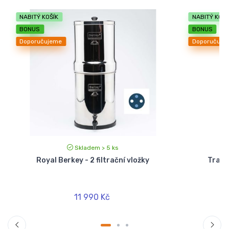
NABITÝ KOŠÍK
NABITÝ KOŠÍ
BONUS
BONUS
Doporučujeme
Doporučuje
Skladem > 5 ks
Royal Berkey - 2 filtrační vložky
Travel
11 990 Kč