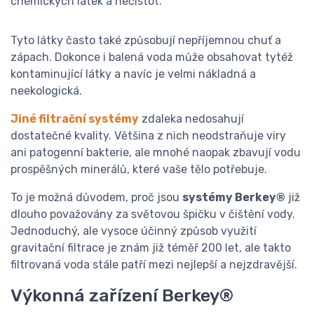
chemických látek a nečistot.
Tyto látky často také způsobují nepříjemnou chuť a
zápach. Dokonce i balená voda může obsahovat tytéž
kontaminující látky a navíc je velmi nákladná a
neekologická.
Jiné filtrační systémy
zdaleka nedosahují
dostatečné kvality. Většina z nich neodstraňuje viry
ani patogenní bakterie, ale mnohé naopak zbavují vodu
prospěšných minerálů, které vaše tělo potřebuje.
To je možná důvodem, proč jsou
systémy Berkey®
již
dlouho považovány za světovou špičku v čištění vody.
Jednoduchý, ale vysoce účinný způsob využití
gravitační filtrace je znám již téměř 200 let, ale takto
filtrovaná voda stále patří mezi nejlepší a nejzdravější.
Výkonná zařízení Berkey®