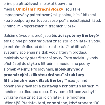
principu přitažlivosti molekul k povrchu
média.
Unikátní filtrační vložky
jsou také
impregnovány patentovanými „pohlcujícími" látkami,
které podporují iontovou „absorpci“ znečišťujících látek
v rámci mikroporézních filtračních vložek.
Dalším důvodem, proč jsou
čistící systémy Berkey®
tak účinné při odstraňování znečišťujících látek z vody,
je extrémně dlouhá doba kontaktu. Jiné filtrační
systémy spoléhají na tlak vody, kterým protlačují
molekuly vody přes filtrační prvky. Tyto molekuly vody
přicházejí do styku s filtračním médiem na pouhý
zlomek vteřiny. Pro srovnání,
molekuly vody
procházející „klikatou dráhou“ struktury
filtračních vložek Black Berkey ™
jsou jemně
poháněny gravitací a zůstávají v kontaktu s filtračním
médiem po dlouhou dobu. Díky tomu filtrace zachytí
výrazně více znečišťujících látek a je mnohem
účinnější. Představte si, co se stane, když vrhnete 100