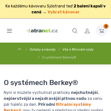
Ke každému kávovaru Sjöstrand teď
2 balení kapslí v
ceně
→
Vybrat kávovar
0
Dotazy a návody
Vše o filtrování vody
O systémech Berkey®
O systémech Berkey®
Nyní si můžete vychutnat prakticky
nejchutnější,
nejčerstvější a nejzdravější pitnou vodu
za cenu
pár haléřů za den.
Přírodní
filtrační systémy
Berkey®
jsou ty nejlepší a představují ideální osobní