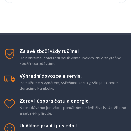
Za své zboží vždy ručíme!
Co nabízíme, sami rádi používáme. Nekvalitní a zbytečné
zboží neprodáváme.
Výhradní dovozce a servis.
Pomůžeme s výběrem, vyřešíme záruky, vše je skladem,
doručíme kamkoliv.
Zdraví, úspora času a energie.
Neprodáváme jen věci... pomáháme měnit životy. Udržitelně
a šetrně k přírodě.
Uděláme první i poslední!