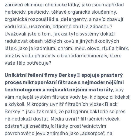
zároveň eliminují chemické látky, jako jsou například
herbicidy, pesticidy, těkavé organické sloučeniny,
organická rozpouštědla, detergenty, a navíc zbavují
vodu kalů, usazenin, odporné chuti a zápachu?
Uvažovali jste o tom, jak asi tyto systémy dokáží
redukovat obsah těžkých kovů a jiných škodlivých
látek, jako je kadmium, chróm, měď, olovo, rtuť a hliník,
aniž by vodu připravily o blahodárné minerály, které
vaše tělo potřebuje?
Unikátní řešení firmy Berkey® spojuje prastarý
proces mikroporézní filtrace s nejmodernějšími
technologiemi a nejkvalitnějšími materiály
, aby
vám nejlepší systém filtrace vody byl k dispozici kdekoli
a kdykoli. Mikropóry uvnitř filtračních vložek Black
Berkey ™ jsou tak malé, že patogenní bakterie se přes
ně nedokáží dostat. Média uvnitř filtračních vložek
odstraňují znečišťující látky prostřednictvím
povrchového jevu známého jako „adsorpce", na