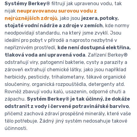
Systémy Berkey®
filtrují jak upravenou vodu, tak
nijak
neupravovanou surovou vodu z
nejrůznějších zdrojů
, jako jsou
jezera, potoky,
stojaté vodní nádrže a zdroje v zemích
, kde normy
neodpovídají standardu, na který jsme zvyklí. Jsou
ideální pro pobyt v přírodě a naprosto nezbytné v
nepříznivém prostředí,
kde není dostupná elektřina,
tlaková voda ani upravená voda
. Zařízení Berkey®
odstraňují viry, patogenní bakterie, cysty a parazity a
zároveň extrahují chemické látky, jako jsou například
herbicidy, pesticidy, trihalometany, těkavé organické
sloučeniny, organická rozpouštědla, detergenty atd.
Rovněž zbavují vodu kalů, usazenin, odporné chuti a
zápachu.
Systém Berkey® je tak účinný, že dokáže
odstranit z vody i červené potravinářské barvivo
,
přičemž zachová zdraví prospěšné minerály, které vaše
tělo potřebuje. Žádný jiný systém nedosahuje takové
účinnosti.