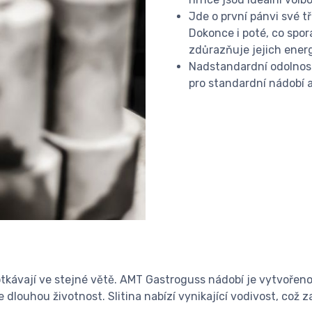
Jde o první pánvi své tř
Dokonce i poté, co spor
zdůrazňuje jejich energ
Nadstandardní odolnost
pro standardní nádobí a
otkávají ve stejné větě. AMT Gastroguss nádobí je vytvořeno 
dlouhou životnost. Slitina nabízí vynikající vodivost, což z