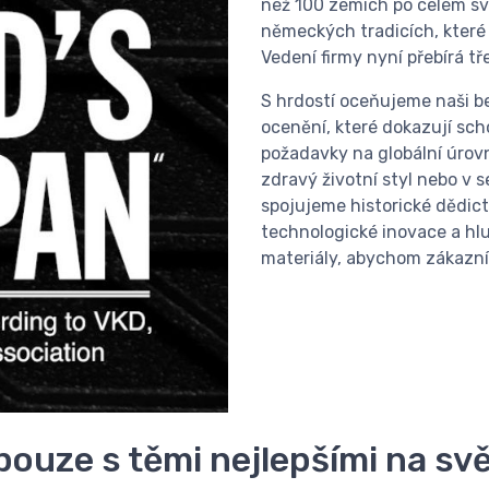
než 100 zemích po celém sv
německých tradicích, které 
Vedení firmy nyní přebírá tř
S hrdostí oceňujeme naši b
ocenění, které dokazují sch
požadavky na globální úrov
zdravý životní styl nebo v 
spojujeme historické dědict
technologické inovace a hl
materiály, abychom zákazník
 pouze s těmi nejlepšími na sv