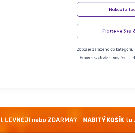
Zboží je zařazeno do kategorií:
Hrnce - kastroly - rendlíky
N
kt LEVNĚJI nebo ZDARMA?
NABITÝ KOŠÍK
to z