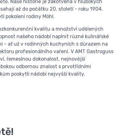
ětě. Naše historie je zakotvena v hlubokých
sahají až do počátku 20. století - roku 1904.
etí pokolení rodiny Möhl.
ezkonkurenční kvalitu a množství udělených
opnost našeho nádobí naplnit různé kulinářské
ni - ať už v rodinných kuchyních s důrazem na
sektoru profesionálního vaření. V AMT Gastroguss
ví, řemeslnou dokonalost, nejnovější
ubokou odbornou znalost s prvotřídními
ům poskytli nádobí nejvyšší kvality.
ětě!