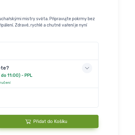
chařskými mistry světa. Připravujte pokrmy bez
ipálení. Zdravé, rychlé a chutné vaření je nyní
ete?
 do 11:00) - PPL
oručení
Přidat do Košíku