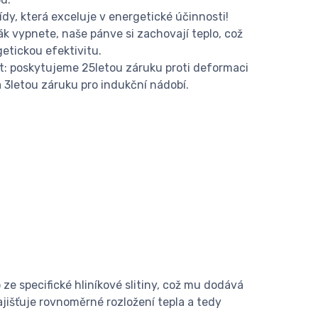
ídy, která exceluje v energetické účinnosti!
ák vypnete, naše pánve si zachovají teplo, což
etickou efektivitu.
: poskytujeme 25letou záruku proti deformaci
 3letou záruku pro indukční nádobí.
ze specifické hliníkové slitiny, což mu dodává
ajišťuje rovnoměrné rozložení tepla a tedy