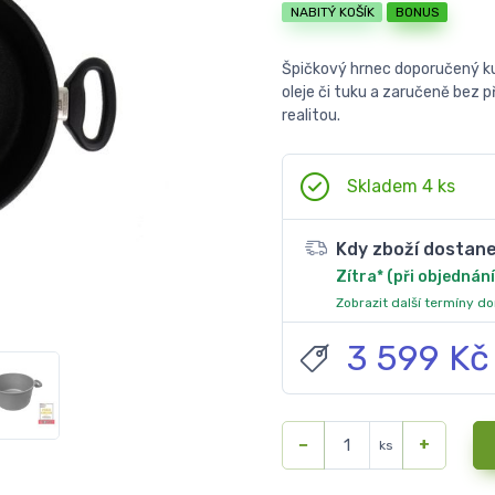
NABITÝ KOŠÍK
BONUS
Špičkový hrnec doporučený ku
oleje či tuku a zaručeně bez př
realitou.
Skladem 4 ks
Kdy zboží dostan
Zítra* (při objednání
Zobrazit další termíny d
3 599 Kč
−
+
ks