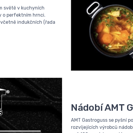
m světě v kuchyních
y o perfektním hrnci.
, včetně indukčních (řada
Nádobí AMT 
AMT Gastroguss se pyšní po
rozvíjejících výrobců nádobí