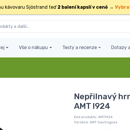
u kávovaru Sjöstrand teď
2 balení kapslí v ceně
→
Vybra
ej
Vše o nákupu
Testy a recenze
Dotazy 
Nepřilnavý hr
AMT I924
Kód produktu:
AMTI924
Výrobce:
AMT Gastroguss