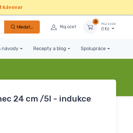
t kávovar
0
Můj košík
Hledat...
Můj účet
0 Kč
a návody
Recepty a blog
Spolupráce
nec 24 cm /5l - indukce