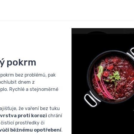
dý pokrm
 pokrm bez problémů, pak
chlubit dnem z
eplo. Rychlé a stejnoměrné
jišťuje, že vaření bez tuku
vrstva proti korozi
chrání
čisticí prostředky či
vůči běžnému opotřebení
.