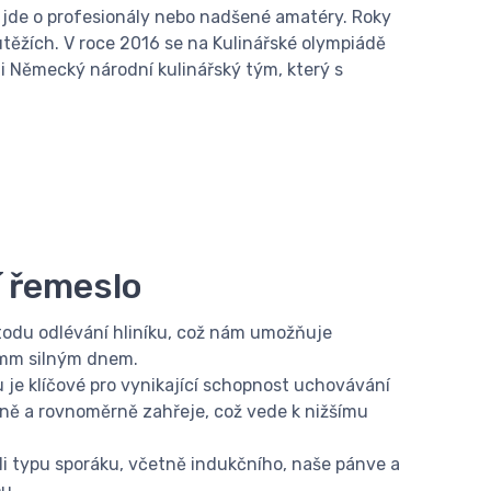
 jde o profesionály nebo nadšené amatéry. Roky
ěžích. V roce 2016 se na Kulinářské olympiádě
i Německý národní kulinářský tým, který s
í řemeslo
odu odlévání hliníku, což nám umožňuje
 mm silným dnem.
ku je klíčové pro vynikající schopnost uchovávání
vně a rovnoměrně zahřeje, což vede k nižšímu
li typu sporáku, včetně indukčního, naše pánve a
ou.