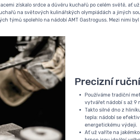
acemi získalo srdce a důvěru kuchařů po celém světě, ať už
chařů na světových kulinářských olympiádách a jiných sout
ch týmů spolehlo na nádobí AMT Gastroguss. Mezi nimi byl 
Precizní ručn
Používáme tradiční met
vytvářet nádobí s až 9
Takto silné dno z hliní
tepla: nádobí se efekti
energetickému výdeji.
Ať už vaříte na jakémko
hrnce jsou ideální volb