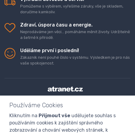
Pomůžeme s výběrem, vyřešíme záruky, vše je skladem,
doručíme kamkoliv.
Zdraví, úspora času a energie.
Neprodáváme jen věci... pomáháme měnit životy. Udržitelně
a šetrně k přírodě.
Uděláme první i poslední!
Zákazník není pouhé číslo v systému. Výsledkem je pro nás
vaše spokojenost.
Doprava a platba zboží
Kontaktujte nás
O nás
Používáme Cookies
GDPR
Obchodní podmínky
Odstoupení od smlouvy
Kliknutím na
Přijmout vše
udělujete souhlas s
Program digitalizace
používáním cookies k zajištění správného
zobrazování a chování webových stránek, k