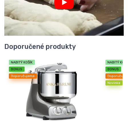
Doporučené produkty
NABITÝ KOŠÍK
NABITÝ KOŠÍ
BONUS
BONUS
Doporučujeme
Doporučuje
Novinka