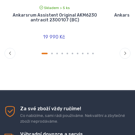
Skladem > 5 ks
Ankarsrum Assistent Original AKM6230
Ankarsru
antracit 2300107 (BC)
19 990 Kč
Za své zboží vždy ručíme!
Co nabízíme, sami rádi používáme. Nekvalitní a zbytečné
zboží neprodáváme.
Výhradní dovozce a servis.