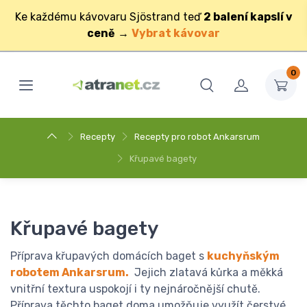
Ke každému kávovaru Sjöstrand teď
2 balení kapslí v
ceně
→
Vybrat kávovar
0
Recepty
Recepty pro robot Ankarsrum
Křupavé bagety
Křupavé bagety
Příprava křupavých domácích baget s
kuchyňským
robotem Ankarsrum.
Jejich zlatavá kůrka a měkká
vnitřní textura uspokojí i ty nejnáročnější chutě.
Příprava těchto baget doma umožňuje využít čerstvé