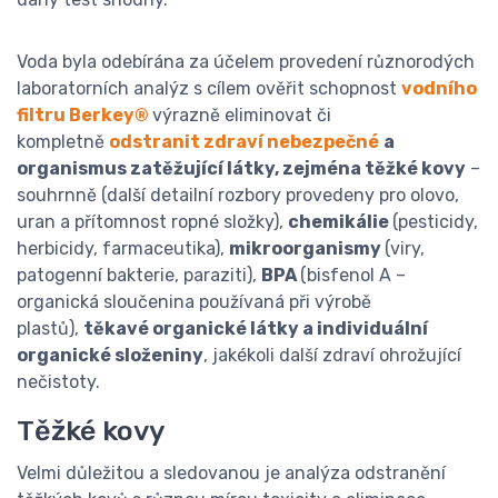
Voda byla odebírána za účelem provedení různorodých
laboratorních analýz s cílem ověřit schopnost
vodního
filtru Berkey®
výrazně eliminovat či
kompletně
odstranit zdraví nebezpečné
a
organismus zatěžující látky, zejména těžké kovy
–
souhrnně (další detailní rozbory provedeny pro olovo,
uran a přítomnost ropné složky),
chemikálie
(pesticidy,
herbicidy, farmaceutika),
mikroorganismy
(viry,
patogenní bakterie, paraziti),
BPA
(bisfenol A –
organická sloučenina používaná při výrobě
plastů),
těkavé organické látky a individuální
organické složeniny
, jakékoli další zdraví ohrožující
nečistoty.
Těžké kovy
Velmi důležitou a sledovanou je analýza odstranění