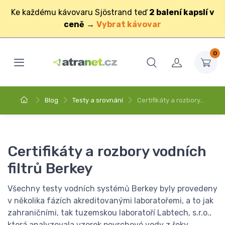
Ke každému kávovaru Sjöstrand teď
2 balení kapslí v
ceně
→
Vybrat kávovar
0
Blog
Testy a srovnání
Certifikáty a rozbory…
Certifikáty a rozbory vodních
filtrů Berkey
Všechny testy vodních systémů Berkey byly provedeny
v několika fázích akreditovanými laboratořemi, a to jak
zahraničními, tak tuzemskou laboratoří Labtech, s.r.o.,
která analyzovala vzorek povrchové vody z řeky