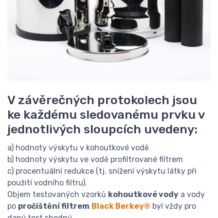
V závěrečných protokolech jsou
ke každému sledovanému prvku v
jednotlivých sloupcích uvedeny:
a) hodnoty výskytu v kohoutkové vodě
b) hodnoty výskytu ve vodě profiltrované filtrem
c) procentuální redukce (tj. snížení výskytu látky při
použití vodního filtru).
Objem testovaných vzorků
kohoutkové vody
a vody
po
pročištění filtrem
Black Berkey®
byl vždy pro
daný test shodný.