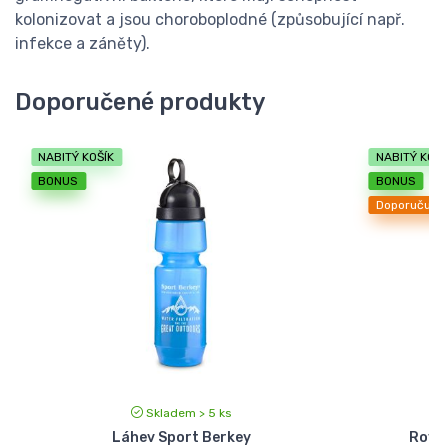
kolonizovat a jsou choroboplodné (způsobující např.
infekce a záněty).
Doporučené produkty
NABITÝ KOŠÍK
NABITÝ KOŠÍ
BONUS
BONUS
Doporučuje
Skladem > 5 ks
Láhev Sport Berkey
Royal