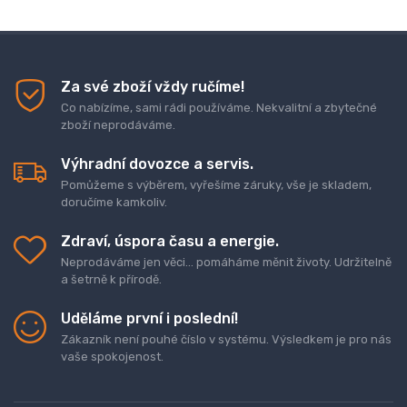
Za své zboží vždy ručíme!
Co nabízíme, sami rádi používáme. Nekvalitní a zbytečné
zboží neprodáváme.
Výhradní dovozce a servis.
Pomůžeme s výběrem, vyřešíme záruky, vše je skladem,
doručíme kamkoliv.
Zdraví, úspora času a energie.
Neprodáváme jen věci... pomáháme měnit životy. Udržitelně
a šetrně k přírodě.
Uděláme první i poslední!
Zákazník není pouhé číslo v systému. Výsledkem je pro nás
vaše spokojenost.