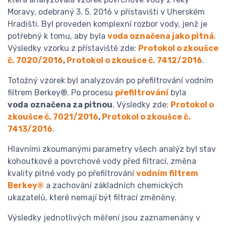
Moravy, odebraný 3. 5. 2016 v přístavišti v Uherském
Hradišti. Byl proveden komplexní rozbor vody, jenž je
potřebný k tomu, aby byla
voda označena jako pitná
.
Výsledky vzorku z přístaviště zde:
Protokol o zkoušce
č. 7020/2016
,
Protokol o zkoušce č. 7412/2016
.
Totožný vzorek byl analyzován po přefiltrování vodním
filtrem Berkey®. Po procesu
přefiltrování
byla
voda
označena za pitnou
. Výsledky zde:
Protokol o
zkoušce č. 7021/2016
,
Protokol o zkoušce č.
7413/2016
.
Hlavními zkoumanými parametry všech analýz byl stav
kohoutkové a povrchové vody před filtrací, změna
kvality pitné vody po přefiltrování
vodním filtrem
Berkey®
a zachování základních chemických
ukazatelů, které nemají být filtrací změněny.
Výsledky jednotlivých měření jsou zaznamenány v