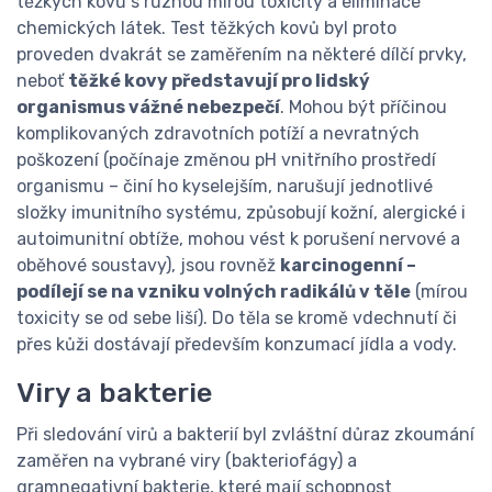
těžkých kovů s různou mírou toxicity a eliminace
chemických látek. Test těžkých kovů byl proto
proveden dvakrát se zaměřením na některé dílčí prvky,
neboť
těžké kovy představují pro lidský
organismus vážné nebezpečí
. Mohou být příčinou
komplikovaných zdravotních potíží a nevratných
poškození (počínaje změnou pH vnitřního prostředí
organismu – činí ho kyselejším, narušují jednotlivé
složky imunitního systému, způsobují kožní, alergické i
autoimunitní obtíže, mohou vést k porušení nervové a
oběhové soustavy), jsou rovněž
karcinogenní –
podílejí se na vzniku volných radikálů v těle
(mírou
toxicity se od sebe liší). Do těla se kromě vdechnutí či
přes kůži dostávají především konzumací jídla a vody.
Viry a bakterie
Při sledování virů a bakterií byl zvláštní důraz zkoumání
zaměřen na vybrané viry (bakteriofágy) a
gramnegativní bakterie, které mají schopnost