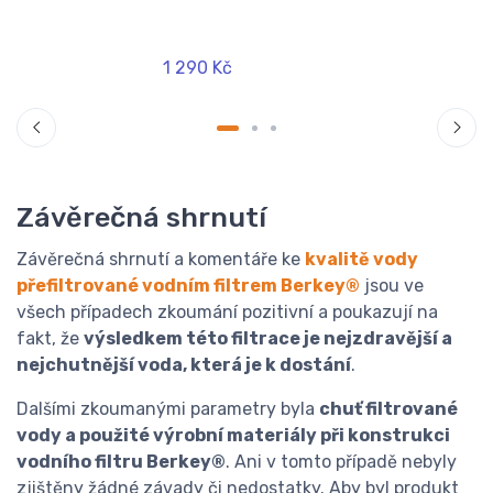
1 290 Kč
Závěrečná shrnutí
Závěrečná shrnutí a komentáře ke
kvalitě vody
přefiltrované vodním filtrem Berkey®
jsou ve
všech případech zkoumání pozitivní a poukazují na
fakt, že
výsledkem této filtrace je nejzdravější a
nejchutnější voda, která je k dostání
.
Dalšími zkoumanými parametry byla
chuť filtrované
vody a použité výrobní materiály při konstrukci
vodního filtru Berkey®
. Ani v tomto případě nebyly
zjištěny žádné závady či nedostatky. Aby byl produkt