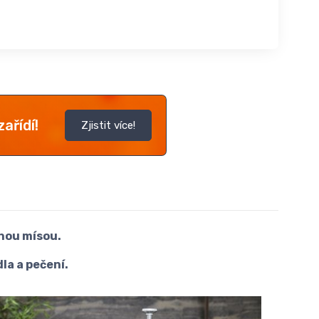
ařídí!
Zjistit více!
nou mísou.
la a pečení.