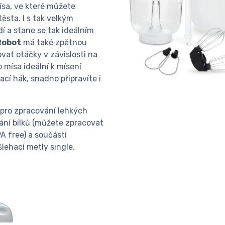
ísa, ve které můžete
ěsta. I s tak velkým
 a stane se tak ideálním
Robot
má také zpětnou
vat otáčky v závislosti na
o mísa ideální k mísení
cí hák, snadno připravíte i
í pro zpracování lehkých
ání bílků (můžete zpracovat
A free) a součástí
lehací metly single.