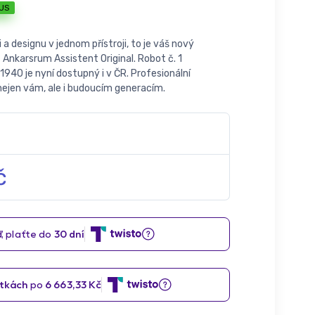
US
a designu v jednom přístroji, to je váš nový
Ankarsrum Assistent Original. Robot č. 1
1940 je nyní dostupný i v ČR. Profesionální
nejen vám, ale i budoucím generacím.
č