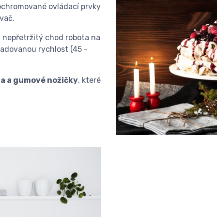
ochromované ovládací prvky
ovač.
 nepřetržitý chod robota na
žadovanou rychlost (45 -
ra a gumové nožičky
, které