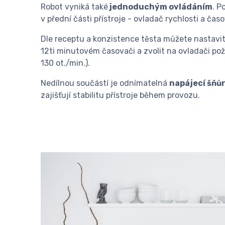
Robot vyniká také
jednoduchým ovládáním
. P
v přední části přístroje - ovladač rychlosti a čas
Dle receptu a konzistence těsta můžete nastavit
12ti minutovém časovači a zvolit na ovladači po
130 ot./min.).
Nedílnou součástí je odnímatelná
napájecí šňů
zajišťují stabilitu přístroje během provozu.