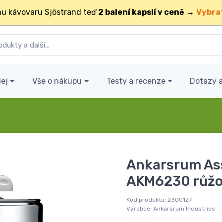
u kávovaru Sjöstrand teď
2 balení kapslí v ceně
→
Vybra
ej
Vše o nákupu
Testy a recenze
Dotazy 
Ankarsrum Ass
AKM6230 růžo
Kód produktu:
2300127
Výrobce:
Ankarsrum Industries