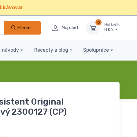
t kávovar
0
Můj košík
Hledat...
Můj účet
0 Kč
a návody
Recepty a blog
Spolupráce
istent Original
vý 2300127 (CP)