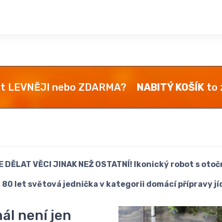
kt LEVNĚJI nebo ZDARMA?
NABITÝ KOŠÍK
to z
E DĚLAT VĚCI JINAK NEŽ OSTATNÍ! Ikonický robot s otoč
ž 80 let světová jednička v kategorii domácí přípravy jíd
ál není jen