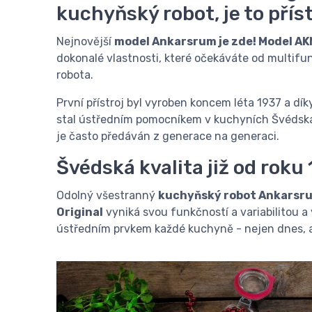
kuchyňský robot, je to příst
Nejnovější
model Ankarsrum je zde! Model A
dokonalé vlastnosti, které očekáváte od multif
robota.
První přístroj byl vyroben koncem léta 1937 a dík
stal ústředním pomocníkem v kuchyních Švédska
je často předáván z generace na generaci.
Švédská kvalita již od roku
Odolný všestranný
kuchyňský robot Ankarsru
Original
vyniká svou funkčností a variabilitou 
ústředním prvkem každé kuchyně - nejen dnes, ale