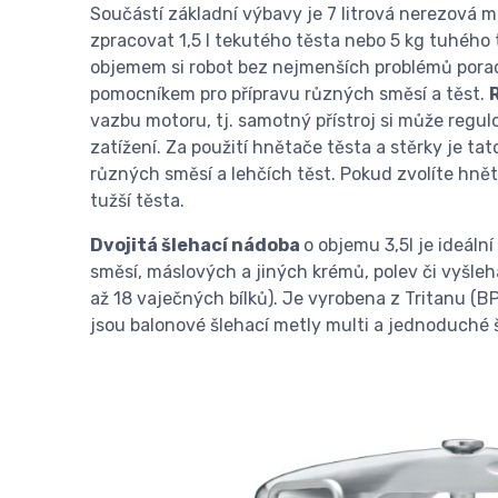
Součástí základní výbavy je 7 litrová nerezová m
zpracovat 1,5 l tekutého těsta nebo 5 kg tuhého t
objemem si robot bez nejmenších problémů poradí
pomocníkem pro přípravu různých směsí a těst.
vazbu motoru, tj. samotný přístroj si může regulo
zatížení. Za použití hnětače těsta a stěrky je tat
různých směsí a lehčích těst. Pokud zvolíte hněta
tužší těsta.
Dvojitá šlehací nádoba
o objemu 3,5l je ideáln
směsí, máslových a jiných krémů, polev či vyšleh
až 18 vaječných bílků). Je vyrobena z Tritanu (BP
jsou balonové šlehací metly multi a jednoduché š