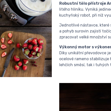
Robustní tělo přístroje 
litého hliníku. Vyniká jedi
kuchyňský robot, při níž vy
Jednotlivé nástavce, které
a pohyb surovin zajistí točí
zpracovat velké množství su
Výkonný motor s výkone
Díky unikátní převodovce je
ocelové rameno stabilizuje 
lehčích směsí, tak i tuhých 