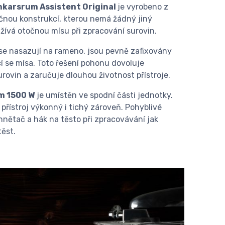
Ankarsrum Assistent Original
je vyrobeno z
nečnou konstrukcí, kterou nemá žádný jiný
užívá otočnou mísu při zpracování surovin.
 se nasazují na rameno, jsou pevně zafixovány
cí se mísa. Toto řešení pohonu dovoluje
rovin a zaručuje dlouhou životnost přístroje.
m 1500 W
je umístěn ve spodní části jednotky.
 přístroj výkonný i tichý zároveň. Pohyblivé
hnětač a hák na těsto při zpracovávání jak
těst.