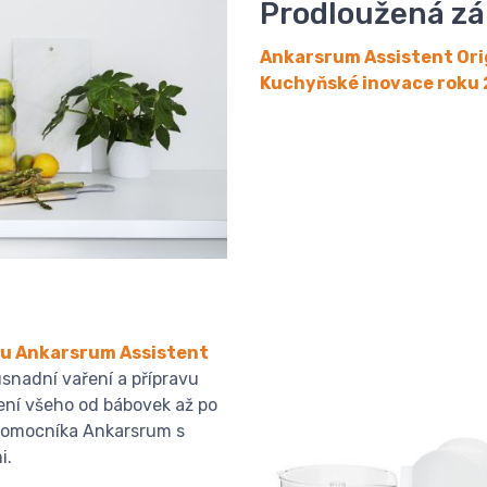
Prodloužená zár
Ankarsrum Assistent Orig
Kuchyňské inovace roku 
tu Ankarsrum Assistent
usnadní vaření a přípravu
ení všeho od bábovek až po
 pomocníka Ankarsrum s
i.