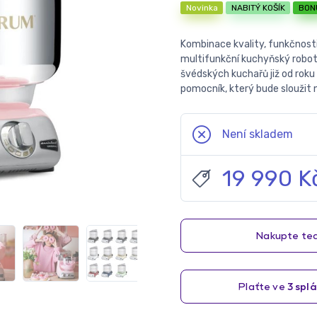
Novinka
NABITÝ KOŠÍK
BON
Kombinace kvality, funkčnosti 
multifunkční kuchyňský robot 
švédských kuchařů již od roku 
pomocník, který bude sloužit 
Není skladem
19 990 K