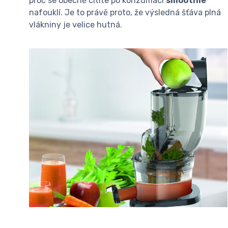
proč se obecně cítíte po konzumaci
smoothie
nafouklí. Je to právě proto, že výsledná šťáva plná
vlákniny je velice hutná.