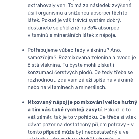
extrahovaly ven. To má za následek zvýšené
úsilí organismu a sníženou absorpci těchto
látek. Pokud je váš trávící systém dobrý,
dostanete se přibližně na 35% absorpce
vitamínů a minerálních látek z nápoje.
Potřebujeme vůbec tedy vlákninu? Ano,
samozřejmě. Rozmixovaná zelenina a ovoce je
čistá vláknina. Tu byste mohli získat i
konzumací čerstvých plodů. Je tedy třeba se
rozhodnout, zda vám záleží spíše na vláknině
nebo na vitamínech a minerálech.
Mixovaný nápoj je po mixování velice hutný
a tím vás také rychleji zasytí
. Pokud je to
váš záměr, tak je to v pořádku. Je třeba si však
dávat pozor na dostatečný příjem potravy - v
tomto případě může být nedostatečný a ve