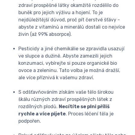
zdraví prospěšné látky okamžitě rozdělilo do
buněk pro jejich výživu a hojení. To je
nejdůležitější důvod, proč pít čerstvé šťávy -
abyste z vitamínů a minerálů dostali co nejvíce
živin (až 99% absorpce).
Pesticidy a jiné chemikálie se zpravidla usazují
ve slupce a dužině. Abyste zamezili jejich
konzumaci, vybírejte si pouze organické bio
ovoce a zeleninu. Tato volba je možná dražší,
ale více příznivá k vašemu zdraví.
S odšťavňováním získám vaše tělo širokou
škálu různých zdraví prospěšných látek z
rozdílných plodů.
Necítíte se plni příliš
rychle a více pijete
. Proces léčení těla je
podpořen.