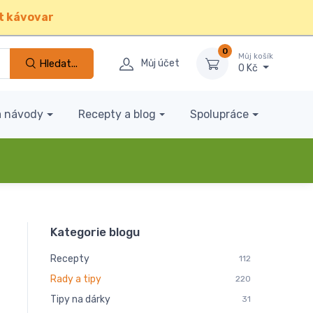
t kávovar
0
Můj košík
Hledat...
Můj účet
0 Kč
a návody
Recepty a blog
Spolupráce
Kategorie blogu
Recepty
112
Rady a tipy
220
Tipy na dárky
31