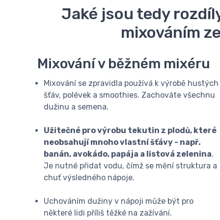
Jaké jsou tedy rozdí
mixováním ze
Mixování v běžném mixéru
Mixování se zpravidla používá k výrobě hustých
šťáv, polévek a smoothies. Zachováte všechnu
dužinu a semena.
Užitečné pro výrobu tekutin z plodů, které
neobsahují mnoho vlastní šťávy - např.
banán, avokádo, papája a listová zelenina
.
Je nutné přidat vodu, čímž se mění struktura a
chuť výsledného nápoje.
Uchováním dužiny v nápoji může být pro
některé lidi příliš těžké na zažívání.