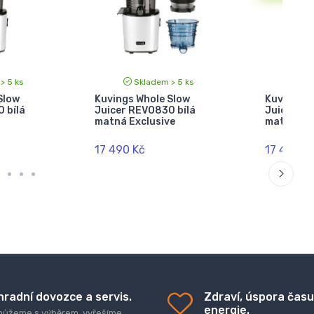
> 5 ks
Skladem > 5 ks
Sk
Slow
Kuvings Whole Slow
Kuvings 
 bílá
Juicer REVO830 bílá
Juicer AU
matná Exclusive
matná
17 490 Kč
17 490 K
hradní dovozce a servis.
Zdraví, úspora času
energie.
ůžeme s výběrem, vyřešíme