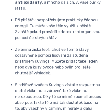
antioxidanty
, a mnoho dalších. A vaše buňky
jásají.
Při pití šťáv nespotřebujete prakticky žádnou
energii. Tu může vaše tělo využít k očistě.
Zvláště pokud provádíte detoxikaci organismu
pomocí čerstvých šťáv.
Zelenina získá lepší chuť ve formě šťávy
odšťavněné pomocí lisování za studena
přístrojem Kuvings. Můžete přidat také jeden
nebo dva kusy ovoce nebo bylin pro ještě
chutnější výsledek.
S odšťavňovačem Kuvings získáte rozpustnou
dietní vlákninu a zároveň také vlákninu
nerozpustnou. Díky té se mírně zpomalí proces
absorpce, takže tělo má tak dostatek času na
to, aby všechny vitamíny, minerály a další