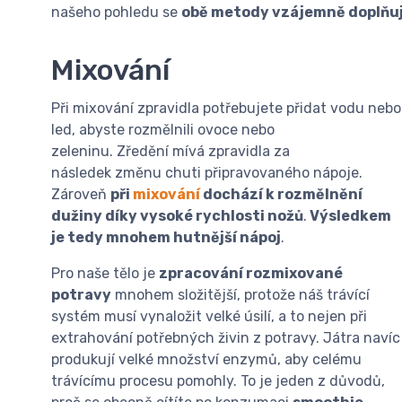
našeho pohledu se
obě metody vzájemně doplňují, 
Mixování
Při mixování zpravidla potřebujete přidat vodu nebo
led, abyste rozmělnili ovoce nebo
zeleninu. Zředění mívá zpravidla za
následek změnu chuti připravovaného nápoje.
Zároveň
při
mixování
dochází k rozmělnění
dužiny díky vysoké rychlosti nožů
.
Výsledkem
je tedy mnohem hutnější nápoj
.
Pro naše tělo je
zpracování rozmixované
potravy
mnohem složitější, protože náš trávící
systém musí vynaložit velké úsilí, a to nejen při
extrahování potřebných živin z potravy. Játra navíc
produkují velké množství enzymů, aby celému
trávícímu procesu pomohly. To je jeden z důvodů,