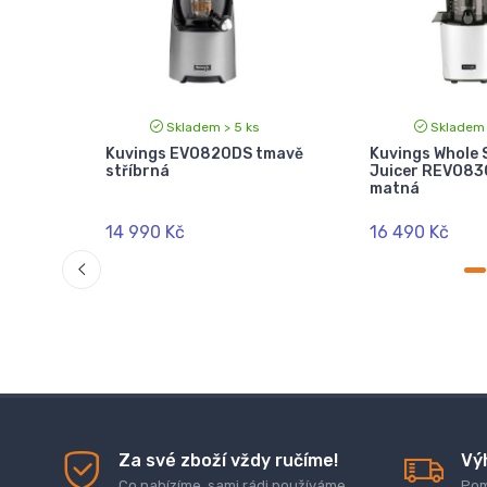
Skladem > 5 ks
Skladem 
Kuvings EVO820DS tmavě
Kuvings Whole 
íbrná
stříbrná
Juicer REVO830
matná
14 990 Kč
16 490 Kč
Za své zboží vždy ručíme!
Vý
Co nabízíme, sami rádi používáme.
Pom