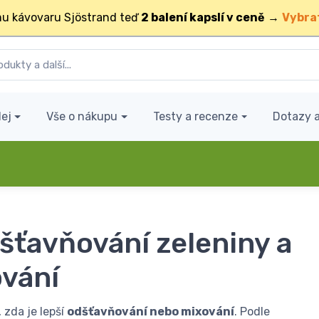
u kávovaru Sjöstrand teď
2 balení kapslí v ceně
→
Vybra
ej
Vše o nákupu
Testy a recenze
Dotazy 
šťavňování zeleniny a
ování
 zda je lepší
odšťavňování nebo mixování
. Podle