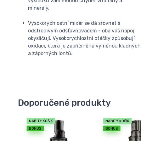
výsledku vám mohou chybět vitamíny a
minerály.
Vysokorychlostní mixér se dá srovnat s
odstředivým odšťavňovačem - oba váš nápoj
okysličují. Vysokorychlostní otáčky způsobují
oxidaci, která je zapříčiněna výměnou kladných
a záporných iontů.
Doporučené produkty
NABITÝ KOŠÍK
NABITÝ KOŠÍK
BONUS
BONUS