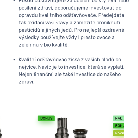
Pokud odšťavňujete za účelem očisty těla nebo
posílení zdraví, doporučujeme investovat do
opravdu kvalitního odšťavňovače. Předejdete
tak oxidaci vaší šťávy a zamezíte proniknutí
pesticidů a jiných jedů. Pro nejlepší ozdravné
výsledky používejte vždy i přesto ovoce a
zeleninu v bio kvalitě.
Kvalitní odšťavňovač získá z vašich plodů co
nejvíce. Navíc je to investice, která se vyplatí.
Nejen finanční, ale také investice do našeho
zdraví.
BONUS
NABITÝ KOŠÍ
BONUS
Novinka