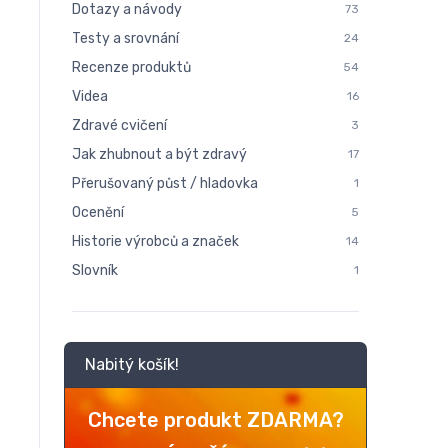
Dotazy a návody
73
Testy a srovnání
24
Recenze produktů
54
Videa
16
Zdravé cvičení
3
Jak zhubnout a být zdravý
17
Přerušovaný půst / hladovka
1
Ocenění
5
Historie výrobců a značek
14
Slovník
1
Nabitý košík!
Chcete produkt ZDARMA?