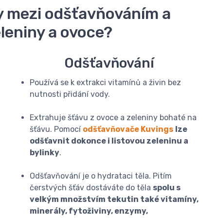
ly mezi odšťavňováním a
leniny a ovoce?
Odšťavňování
Používá se k extrakci vitamínů a živin bez
nutnosti přidání vody.
Extrahuje šťávu z ovoce a zeleniny bohaté na
šťávu. Pomocí
odšťavňovače Kuvings
lze
odšťavnit dokonce i listovou zeleninu a
bylinky
.
Odšťavňování je o hydrataci těla. Pitím
čerstvých šťáv dostáváte do těla
spolu s
velkým množstvím tekutin také vitamíny,
minerály, fytoživiny, enzymy,