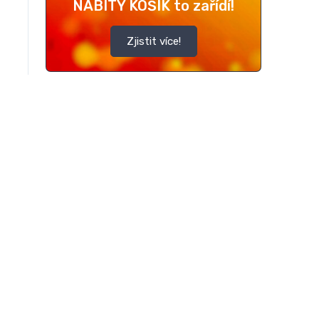
NABITÝ KOŠÍK to zařídí!
Zjistit více!