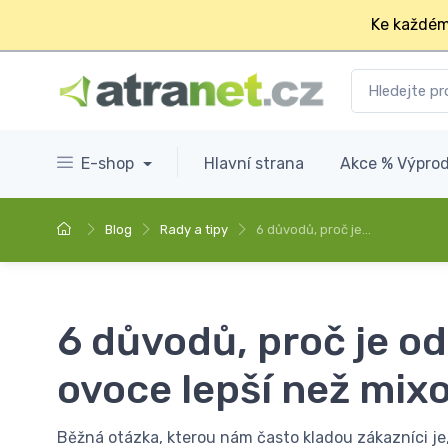
Ke každém
E-shop
Hlavní strana
Akce % Výprod
Blog
Rady a tipy
6 důvodů, proč je…
6 důvodů, proč je od
ovoce lepší než mix
Běžná otázka, kterou nám často kladou zákazníci je,