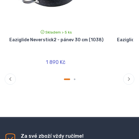
Skladem > 5 ks
Eaziglide Neverstick2 - pánev 30 cm (1038)
Eaziglide
1 890 Kč
Za své zboží vždy ručíme!