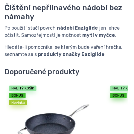
Čištění nepřilnavého nádobí bez
námahy
Po použití stačí povrch
nádobí Eaziglide
jen lehce
očistit. Samozřejmostí je možnost
mytí v myčce
.
Hledáte-li pomocníka, se kterým bude vaření hračka,
seznamte se s
produkty značky Eaziglide
.
Doporučené produkty
NABITÝ KOŠÍK
NABITÝ KOŠÍ
BONUS
BONUS
Novinka