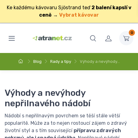
Ke každému kávovaru Sjöstrand teď
2 balení kapslí v
ceně
→
Vybrat kávovar
0
Blog
Rady a tipy
Výhody a nevýhody…
Výhody a nevýhody
nepřilnavého nádobí
Nádobí s nepřilnavým povrchem se těší stále větší
popularitě. Může za to nejen rostoucí zájem o zdravý
životní styl a s tím související
přípravu zdravých
pokrmů, ale i snadná údržba
. Nepřilnavé nádobí