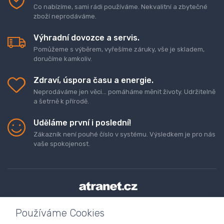
Co nabízíme, sami rádi používáme. Nekvalitní a zbytečné
zboží neprodáváme.
Výhradní dovozce a servis.
Pomůžeme s výběrem, vyřešíme záruky, vše je skladem,
doručíme kamkoliv.
Zdraví, úspora času a energie.
Neprodáváme jen věci... pomáháme měnit životy. Udržitelně
a šetrně k přírodě.
Uděláme první i poslední!
Zákazník není pouhé číslo v systému. Výsledkem je pro nás
vaše spokojenost.
Doprava a platba zboží
Kontaktujte nás
O nás
Používáme Cookies