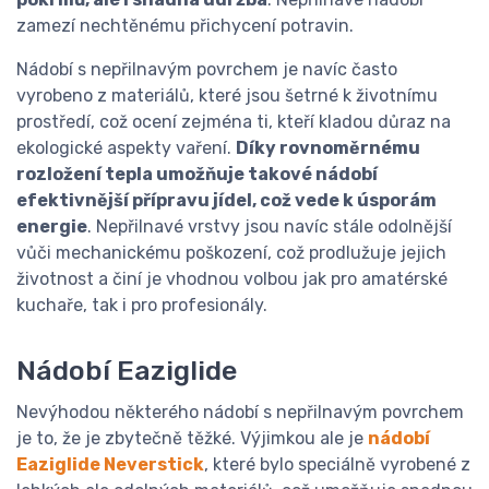
zamezí nechtěnému přichycení potravin.
Nádobí s nepřilnavým povrchem je navíc často
vyrobeno z materiálů, které jsou šetrné k životnímu
prostředí, což ocení zejména ti, kteří kladou důraz na
ekologické aspekty vaření.
Díky rovnoměrnému
rozložení tepla umožňuje takové nádobí
efektivnější přípravu jídel, což vede k úsporám
energie
. Nepřilnavé vrstvy jsou navíc stále odolnější
vůči mechanickému poškození, což prodlužuje jejich
životnost a činí je vhodnou volbou jak pro amatérské
kuchaře, tak i pro profesionály.
Nádobí Eaziglide
Nevýhodou některého nádobí s nepřilnavým povrchem
je to, že je zbytečně těžké. Výjimkou ale je
nádobí
Eaziglide Neverstick
, které bylo speciálně vyrobené z