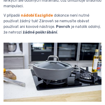
lehkých ale odolných materiálů, což umožňuje snadnou
manipulaci.
V případě
nádobí Eaziglide
dokonce není nutné
používat žádný tuk! Zároveň se nemusíte obávat
používat ani kovové nástroje.
Povrch
je natolik odolný,
že nehrozí
žádné poškrábání
.