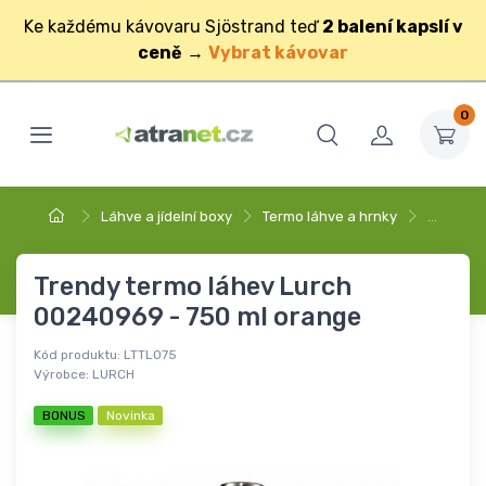
Ke každému kávovaru Sjöstrand teď
2 balení kapslí v
ceně
→
Vybrat kávovar
0
Láhve a jídelní boxy
Termo láhve a hrnky
…
Trendy termo láhev Lurch
00240969 - 750 ml orange
Kód produktu:
LTTLO75
Výrobce:
LURCH
BONUS
Novinka