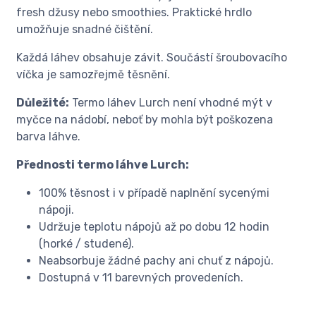
fresh džusy nebo smoothies. Praktické hrdlo
umožňuje snadné čištění.
Každá láhev obsahuje závit. Součástí šroubovacího
víčka je samozřejmě těsnění.
Důležité:
Termo láhev Lurch není vhodné mýt v
myčce na nádobí, neboť by mohla být poškozena
barva láhve.
Přednosti termo láhve Lurch:
100% těsnost i v případě naplnění sycenými
nápoji.
Udržuje teplotu nápojů až po dobu 12 hodin
(horké / studené).
Neabsorbuje žádné pachy ani chuť z nápojů.
Dostupná v 11 barevných provedeních.