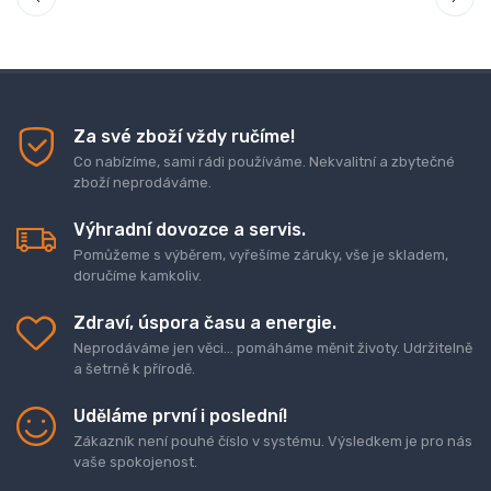
Za své zboží vždy ručíme!
Co nabízíme, sami rádi používáme. Nekvalitní a zbytečné
zboží neprodáváme.
Výhradní dovozce a servis.
Pomůžeme s výběrem, vyřešíme záruky, vše je skladem,
doručíme kamkoliv.
Zdraví, úspora času a energie.
Neprodáváme jen věci... pomáháme měnit životy. Udržitelně
a šetrně k přírodě.
Uděláme první i poslední!
Zákazník není pouhé číslo v systému. Výsledkem je pro nás
vaše spokojenost.