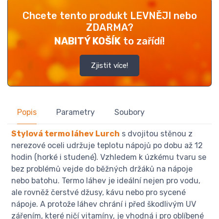
Chcete tento produkt LEVNĚJI nebo
ZDARMA?
NABITÝ KOŠÍK
to zařídí!
Zjistit více!
Popis
Parametry
Soubory
Stylová termo láhev Lurch
s dvojitou stěnou z
nerezové oceli udržuje teplotu nápojů po dobu až 12
hodin (horké i studené). Vzhledem k úzkému tvaru se
bez problémů vejde do běžných držáků na nápoje
nebo batohu. Termo láhev je ideální nejen pro vodu,
ale rovněž čerstvé džusy, kávu nebo pro sycené
nápoje. A protože láhev chrání i před škodlivým UV
zářením, které ničí vitamíny, je vhodná i pro oblíbené