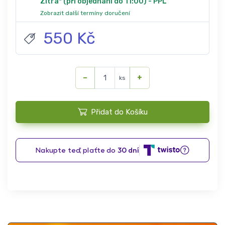
Zítra* (při objednání do 11:00) - PPL
Zobrazit další termíny doručení
550 Kč
−
+
ks
Přidat do Košíku