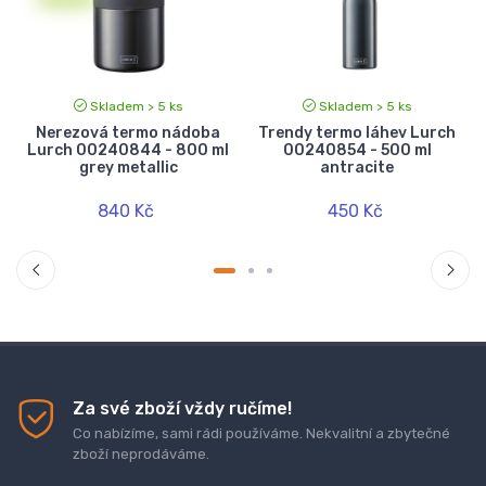
Skladem > 5 ks
Skladem > 5 ks
Nerezová termo nádoba
Trendy termo láhev Lurch
Lurch 00240844 - 800 ml
00240854 - 500 ml
grey metallic
antracite
840 Kč
450 Kč
Za své zboží vždy ručíme!
Co nabízíme, sami rádi používáme. Nekvalitní a zbytečné
zboží neprodáváme.