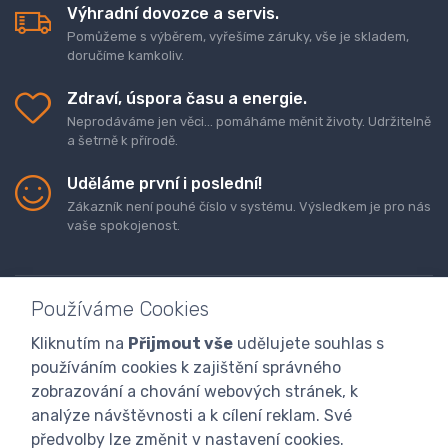
Výhradní dovozce a servis.
Pomůžeme s výběrem, vyřešíme záruky, vše je skladem,
doručíme kamkoliv.
Zdraví, úspora času a energie.
Neprodáváme jen věci... pomáháme měnit životy. Udržitelně
a šetrně k přírodě.
Uděláme první i poslední!
Zákazník není pouhé číslo v systému. Výsledkem je pro nás
vaše spokojenost.
Používáme Cookies
Kliknutím na
Přijmout vše
udělujete souhlas s
Doprava a platba zboží
Kontaktujte nás
O nás
používáním cookies k zajištění správného
GDPR
Obchodní podmínky
Odstoupení od smlouvy
zobrazování a chování webových stránek, k
analýze návštěvnosti a k cílení reklam. Své
Program digitalizace
předvolby lze změnit v nastavení cookies.