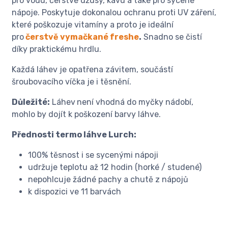
pro vodu, čerstvé džusy, kávu a také pro sycené
nápoje. Poskytuje dokonalou ochranu proti UV záření,
které poškozuje vitamíny a proto je ideální
pro
čerstvě vymačkané freshe
.
Snadno se čistí
díky praktickému hrdlu.
Každá láhev je opatřena závitem, součástí
šroubovacího víčka je i těsnění.
Důležité:
Láhev
není vhodná do myčky nádobí,
mohlo by dojít k poškození barvy láhve.
Přednosti termo láhve Lurch:
100% těsnost i se sycenými nápoji
udržuje teplotu až 12 hodin (horké / studené)
nepohlcuje žádné pachy a chutě z nápojů
k dispozici ve 11 barvách