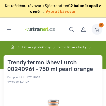
Ke každému kávovaru Sjöstrand teď
2 balení kapslí v
ceně
→
Vybrat kávovar
0
Láhve a jídelní boxy
Termo láhve a hrnky
…
Trendy termo láhev Lurch
00240961 - 750 ml pearl orange
Kód produktu:
LTTLPO75
Výrobce:
LURCH