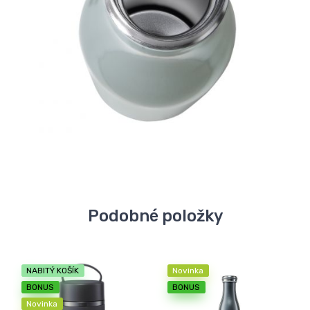
Podobné položky
NABITÝ KOŠÍK
Novinka
BONUS
BONUS
Novinka