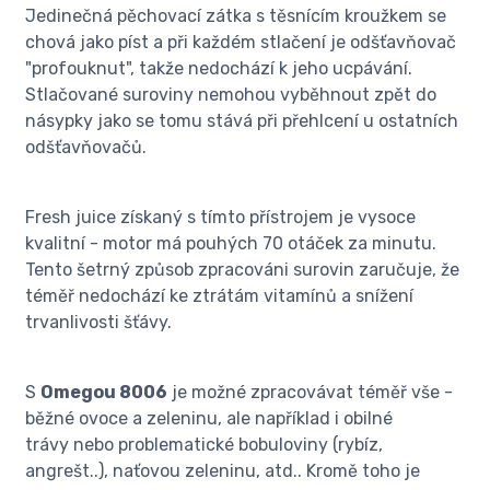
Jedinečná pěchovací zátka s těsnícím kroužkem se
chová jako píst a při každém stlačení je odšťavňovač
"profouknut", takže nedochází k jeho ucpávání.
Stlačované suroviny nemohou vyběhnout zpět do
násypky jako se tomu stává při přehlcení u ostatních
odšťavňovačů.
Fresh juice získaný s tímto přístrojem je vysoce
kvalitní - motor má pouhých 70 otáček za minutu.
Tento šetrný způsob zpracováni surovin zaručuje, že
téměř nedochází ke ztrátám vitamínů a snížení
trvanlivosti šťávy.
S
Omegou 8006
je možné zpracovávat téměř vše -
běžné ovoce a zeleninu, ale například i obilné
trávy nebo problematické bobuloviny (rybíz,
angrešt..), naťovou zeleninu, atd.. Kromě toho je