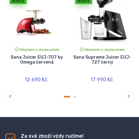
BONUS
BONUS
Skladem u dodavatele
Skladem u dodavatele
-
Sana Juicer EUJ-707 by
Sana Supreme Juicer EUJ-
Omega červená
727 černý
12 690 Kč
17 990 Kč
Za své zboží vždy ručíme!