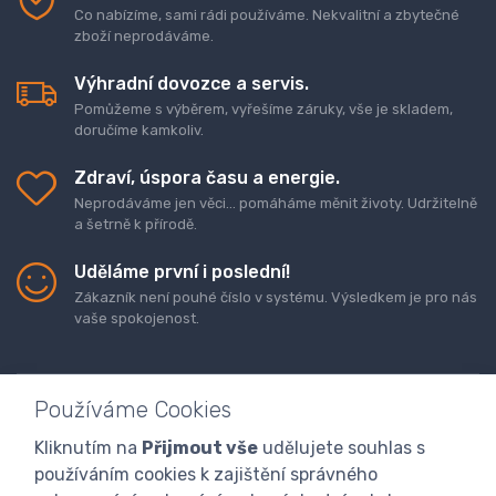
Co nabízíme, sami rádi používáme. Nekvalitní a zbytečné
zboží neprodáváme.
Výhradní dovozce a servis.
Pomůžeme s výběrem, vyřešíme záruky, vše je skladem,
doručíme kamkoliv.
Zdraví, úspora času a energie.
Neprodáváme jen věci... pomáháme měnit životy. Udržitelně
a šetrně k přírodě.
Uděláme první i poslední!
Zákazník není pouhé číslo v systému. Výsledkem je pro nás
vaše spokojenost.
Používáme Cookies
Kliknutím na
Přijmout vše
udělujete souhlas s
Doprava a platba zboží
Kontaktujte nás
O nás
používáním cookies k zajištění správného