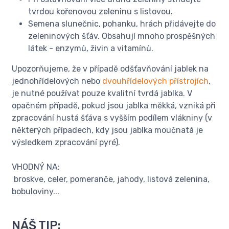
tvrdou kořenovou zeleninu s listovou.
Semena slunečnic, pohanku, hrách přidávejte do
zeleninových šťáv. Obsahují mnoho prospěšných
látek - enzymů, živin a vitamínů.
Upozorňujeme, že v případě odšťavňování jablek na
jednohřídelových nebo
dvouhřídelových přístrojích
,
je nutné používat pouze kvalitní tvrdá jablka. V
opačném případě, pokud jsou jablka měkká, vzniká při
zpracování hustá šťáva s vyšším podílem vlákniny (v
některých případech, kdy jsou jablka moučnatá je
výsledkem zpracování pyré).
VHODNÝ NA:
broskve, celer, pomeranče, jahody, listová zelenina,
bobuloviny...
NÁŠ TIP: