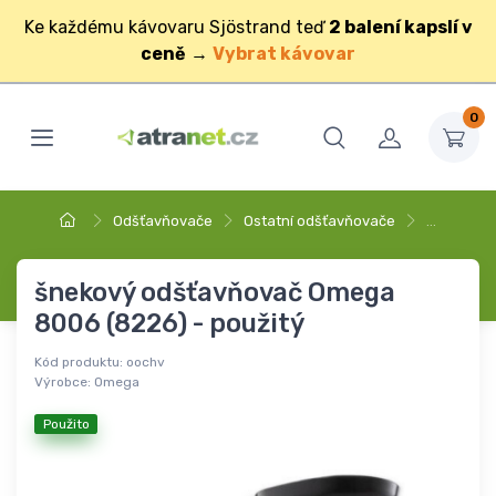
Ke každému kávovaru Sjöstrand teď
2 balení kapslí v
ceně
→
Vybrat kávovar
0
Odšťavňovače
Ostatní odšťavňovače
…
šnekový odšťavňovač Omega
8006 (8226) - použitý
Kód produktu:
oochv
Výrobce:
Omega
Použito