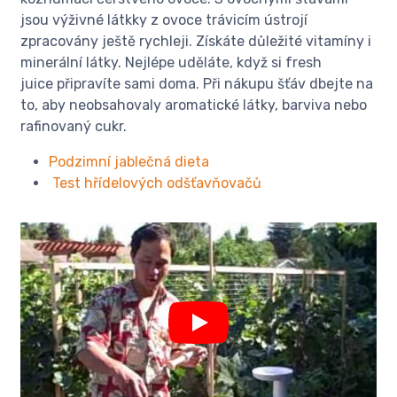
jsou výživné látkky z ovoce trávicím ústrojí
zpracovány ještě rychleji. Získáte důležité vitamíny i
minerální látky. Nejlépe uděláte, když si fresh
juice připravíte sami doma. Při nákupu šťáv dbejte na
to, aby neobsahovaly aromatické látky, barviva nebo
rafinovaný cukr.
Podzimní jablečná dieta
Test hřídelových odšťavňovačů