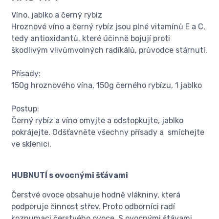
Víno, jablko a černý rybíz
Hroznové víno a černý rybíz jsou plné vitamínů E a C,
tedy antioxidantů, které účinně bojují proti
škodlivým vlivůmvolných radíkálů, průvodce stárnutí.
Přísady:
150g hroznového vína, 150g černého rybízu, 1 jablko
Postup:
Černý rybíz a víno omyjte a odstopkujte, jablko
pokrájejte. Odšťavněte všechny přísady a smíchejte
ve sklenici.
HUBNUTÍ s ovocnými šťávami
Čerstvé ovoce obsahuje hodně vlákniny, která
podporuje činnost střev. Proto odborníci radí
koznumaci čerstvého ovoce. S ovocnými štávami