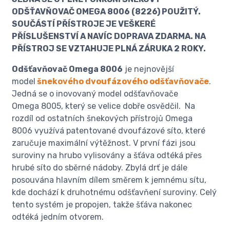
ODŠŤAVŇOVAČ OMEGA 8006 (8226) POUŽITÝ.
SOUČÁSTÍ PŘÍSTROJE JE VEŠKERÉ
PŘÍSLUŠENSTVÍ A NAVÍC DOPRAVA ZDARMA. NA
PŘÍSTROJ SE VZTAHUJE PLNÁ ZÁRUKA 2 ROKY.
Odšťavňovač Omega 8006
je nejnovější
model
šnekového dvoufázového odšťavňovače
.
Jedná se o inovovaný model odšťavňovače
Omega 8005, který se velice dobře osvědčil. Na
rozdíl od ostatních šnekových přístrojů Omega
8006 využívá patentované dvoufázové síto, které
zaručuje maximální výtěžnost. V první fázi jsou
suroviny na hrubo vylisovány a šťáva odtéká přes
hrubé síto do sběrné nádoby. Zbylá drť je dále
posouvána hlavním dílem směrem k jemnému sítu,
kde dochází k druhotnému odšťavňení suroviny. Celý
tento systém je propojen, takže šťáva nakonec
odtéká jedním otvorem.