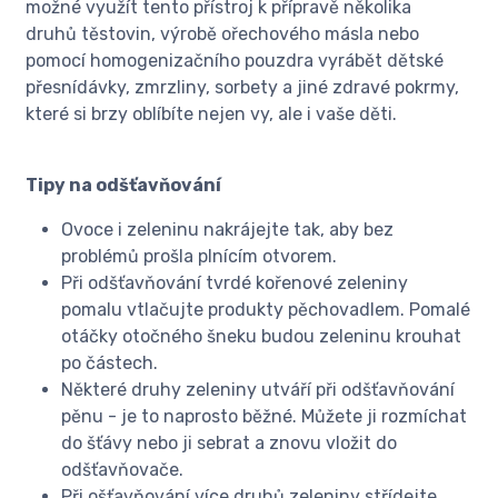
možné využít tento přístroj k přípravě několika
druhů těstovin, výrobě ořechového másla nebo
pomocí homogenizačního pouzdra vyrábět dětské
přesnídávky, zmrzliny, sorbety a jiné zdravé pokrmy,
které si brzy oblíbíte nejen vy, ale i vaše děti.
Tipy na odšťavňování
Ovoce i zeleninu nakrájejte tak, aby bez
problémů prošla plnícím otvorem.
Při odšťavňování tvrdé kořenové zeleniny
pomalu vtlačujte produkty pěchovadlem. Pomalé
otáčky otočného šneku budou zeleninu krouhat
po částech.
Některé druhy zeleniny utváří při odšťavňování
pěnu - je to naprosto běžné. Můžete ji rozmíchat
do šťávy nebo ji sebrat a znovu vložit do
odšťavňovače.
Při ošťavňování více druhů zeleniny střídejte