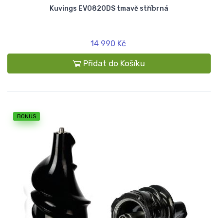
Kuvings EVO820DS tmavě stříbrná
14 990 Kč
Přidat do Košíku
BONUS