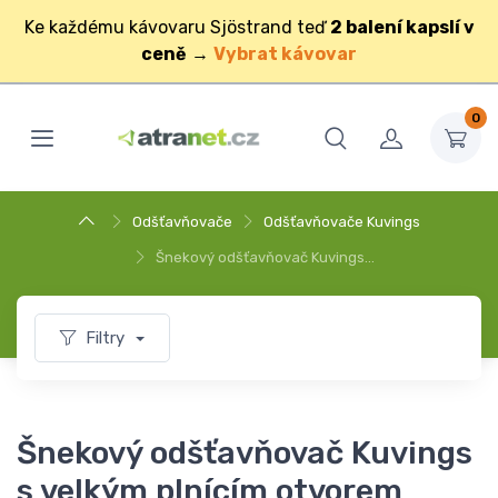
Ke každému kávovaru Sjöstrand teď
2 balení kapslí v
ceně
→
Vybrat kávovar
0
Odšťavňovače
Odšťavňovače Kuvings
Šnekový odšťavňovač Kuvings…
Filtry
Šnekový odšťavňovač Kuvings
s velkým plnícím otvorem