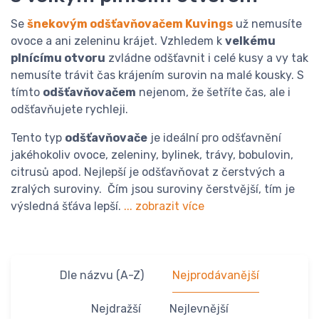
Se
šnekovým odšťavňovačem Kuvings
už nemusíte
ovoce a ani zeleninu krájet. Vzhledem k
velkému
plnícímu otvoru
zvládne odšťavnit i celé kusy a vy tak
nemusíte trávit čas krájením surovin na malé kousky. S
tímto
odšťavňovačem
nejenom, že šetříte čas, ale i
odšťavňujete rychleji.
Tento typ
odšťavňovače
je ideální pro odšťavnění
jakéhokoliv ovoce, zeleniny, bylinek, trávy, bobulovin,
citrusů apod. Nejlepší je odšťavňovat z čerstvých a
zralých suroviny. Čím jsou suroviny čerstvější, tím je
výsledná šťáva lepší.
... zobrazit více
Dle názvu (A-Z)
Nejprodávanější
Nejdražší
Nejlevnější