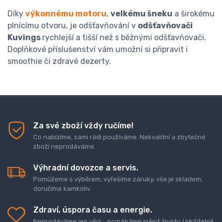
Díky
výkonnému motoru
,
velkému šneku
a širokému
plnícímu otvoru, je odšťavňování v
odšťavňovači
Kuvings
rychlejší a tišší než s běžnými odšťavňovači.
Doplňkové příslušenství vám umožní si připravit i
smoothie či zdravé dezerty.
Za své zboží vždy ručíme!
Co nabízíme, sami rádi používáme. Nekvalitní a zbytečné
zboží neprodáváme.
Výhradní dovozce a servis.
Pomůžeme s výběrem, vyřešíme záruky, vše je skladem,
doručíme kamkoliv.
Zdraví, úspora času a energie.
Neprodáváme jen věci... pomáháme měnit životy. Udržitelně