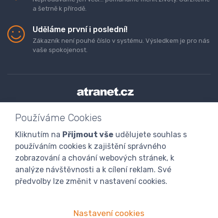
a šetrně k přírodě.
Uděláme první i poslední!
Zákazník není pouhé číslo v systému. Výsledkem je pro nás
vaše spokojenost.
Doprava a platba zboží
Kontaktujte nás
O nás
Používáme Cookies
GDPR
Obchodní podmínky
Odstoupení od smlouvy
Kliknutím na
Přijmout vše
udělujete souhlas s
Program digitalizace
používáním cookies k zajištění správného
zobrazování a chování webových stránek, k
analýze návštěvnosti a k cílení reklam. Své
předvolby lze změnit v nastavení cookies.
Nastavení cookies