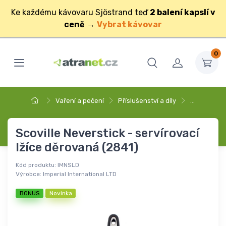
Ke každému kávovaru Sjöstrand teď
2 balení kapslí v
ceně
→
Vybrat kávovar
0
Vaření a pečení
Příslušenství a díly
…
Scoville Neverstick - servírovací
lžíce děrovaná (2841)
Kód produktu:
IMNSLD
Výrobce:
Imperial International LTD
BONUS
Novinka