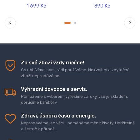
1 699 Kč
390 Kč
Za své zboží vždy ručíme!
Co nabízíme, sami rádi používáme. Nekvalitní a zbytečné
zboží neprodáváme.
Výhradní dovozce a servis.
Pomůžeme s výběrem, vyřešíme záruky, vše je skladem,
doručíme kamkoliv.
Zdraví, úspora času a energie.
Neprodáváme jen věci... pomáháme měnit životy. Udržitelně
a šetrně k přírodě.