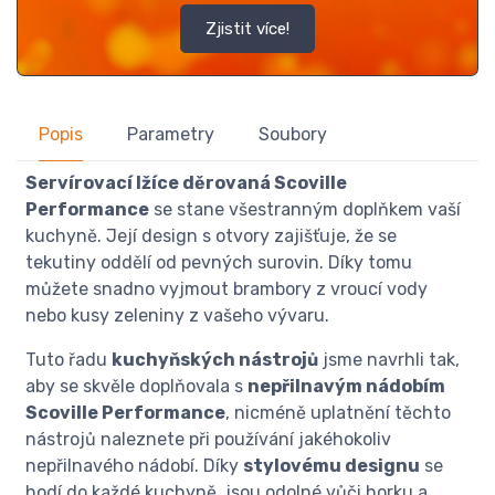
Zjistit více!
Popis
Parametry
Soubory
Servírovací lžíce děrovaná Scoville
Performance
se stane všestranným doplňkem vaší
kuchyně. Její design s otvory zajišťuje, že se
tekutiny oddělí od pevných surovin. Díky tomu
můžete snadno vyjmout brambory z vroucí vody
nebo kusy zeleniny z vašeho vývaru.
Tuto řadu
kuchyňských nástrojů
jsme navrhli tak,
aby se skvěle doplňovala s
nepřilnavým nádobím
Scoville Performance
, nicméně uplatnění těchto
nástrojů naleznete při používání jakéhokoliv
nepřilnavého nádobí. Díky
stylovému designu
se
hodí do každé kuchyně, jsou odolné vůči horku a