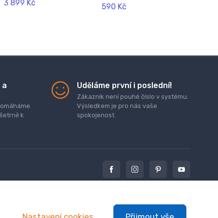
3 899 Kč
590 Kč
 a
Uděláme první i poslední!
Zákazník není pouhé číslo v systému.
. pomáháme
Výsledkem je pro nás vaše
 šetrně k
spokojenost.
Nastavení cookies
Přijmout vše