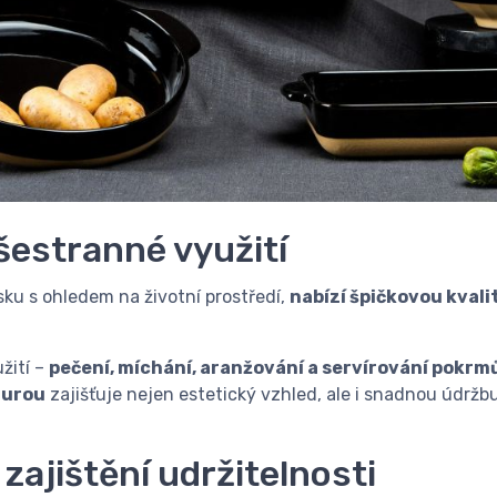
šestranné využití
sku s ohledem na životní prostředí,
nabízí špičkovou kvali
žití –
pečení, míchání, aranžování a servírování pokrm
zurou
zajišťuje nejen estetický vzhled, ale i snadnou údržbu
ajištění udržitelnosti