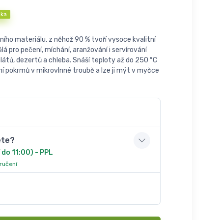
nka
dního materiálu, z něhož 90 % tvoří vysoce kvalitní
á pro pečení, míchání, aranžování i servírování
ě salátů, dezertů a chleba. Snáší teploty až do 250 °C
ání pokrmů v mikrovlnné troubě a lze ji mýt v myčce
ete?
 do 11:00) - PPL
oručení