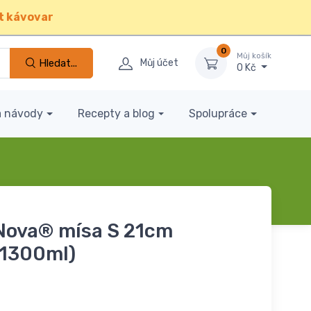
t kávovar
0
Můj košík
Hledat...
Můj účet
0 Kč
a návody
Recepty a blog
Spolupráce
 Nova® mísa S 21cm
(1300ml)