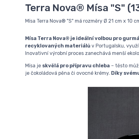
Terra Nova® Mísa "S" (1
Mísa Terra Nova® "S" má rozměry Ø 21 cm x 10 cm
Mísa Terra Nova® je ideální volbou pro gurmá
recyklovaných materiálů
v Portugalsku, využ
Inovativní výrobní proces zanechává menší ekolo
Mísa je
skvělá pro přípravu chleba
– těsto může
je čokoládová pěna či ovocné krémy.
Díky svému