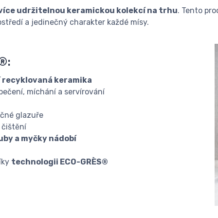
íce udržitelnou keramickou kolekcí na trhu
. Tento pr
ostředí a jedinečný charakter každé mísy.
®:
ří recyklovaná keramika
pečení, míchání a servírování
ečné glazuře
čištění
ouby a myčky nádobí
díky
technologii ECO-GRÈS®