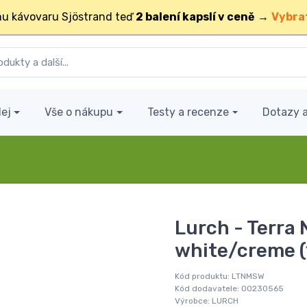
u kávovaru Sjöstrand teď
2 balení kapslí v ceně
→
Vybra
ej
Vše o nákupu
Testy a recenze
Dotazy 
Lurch - Terra
white/creme 
Kód produktu:
LTNMSW
Kód dodavatele:
00230565
Výrobce:
LURCH