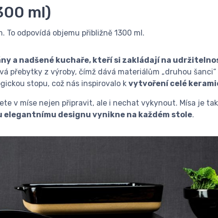
300 ml)
. To odpovídá objemu přibližně 1300 ml.
ny a nadšené kuchaře, kteří si zakládají na udržitelno
ívá přebytky z výroby, čímž dává materiálům „druhou šanci“
gickou stopu, což nás inspirovalo k
vytvoření celé kerami
te v míse nejen připravit, ale i nechat vykynout. Mísa je tak
 elegantnímu designu vynikne na každém stole
.