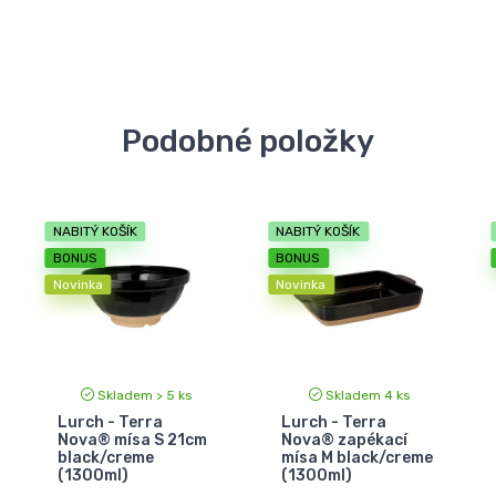
Podobné položky
NABITÝ KOŠÍK
NABITÝ KOŠÍK
BONUS
BONUS
Novinka
Novinka
Skladem > 5 ks
Skladem 4 ks
Lurch - Terra
Lurch - Terra
Nova® mísa S 21cm
Nova® zapékací
black/creme
mísa M black/creme
(1300ml)
(1300ml)