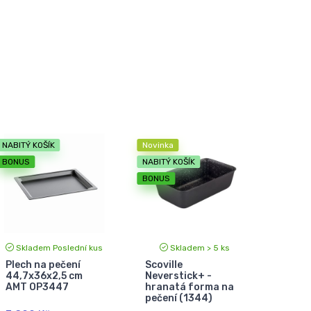
NABITÝ KOŠÍK
Novinka
BONUS
NABITÝ KOŠÍK
BONUS
Skladem Poslední kus
Skladem > 5 ks
Plech na pečení
Scoville
44,7x36x2,5 cm
Neverstick+ -
AMT OP3447
hranatá forma na
pečení (1344)