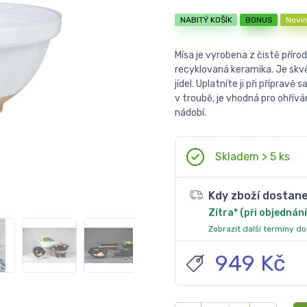
NABITÝ KOŠÍK
BONUS
Novi
Mísa je vyrobena z čistě příro
recyklovaná keramika. Je skvěl
jídel. Uplatníte ji při příprav
v troubě, je vhodná pro ohřív
nádobí.
Skladem > 5 ks
Kdy zboží dostan
Zítra* (při objednání
Zobrazit další termíny d
949 Kč