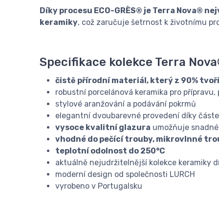
Díky procesu ECO-GRÈS® je Terra Nova® nejv
keramiky
, což zaručuje šetrnost k životnímu pr
Specifikace kolekce Terra Nova
čistě přírodní materiál, který z 90% tvo
robustní porcelánová keramika pro přípravu, 
stylové aranžování a podávání pokrmů
elegantní dvoubarevné provedení díky část
vysoce kvalitní glazura
umožňuje snadné 
vhodné do pečící trouby, mikrovlnné tr
teplotní odolnost do 250°C
aktuálně nejudržitelnější kolekce keramiky 
moderní design od společnosti LURCH
vyrobeno v Portugalsku