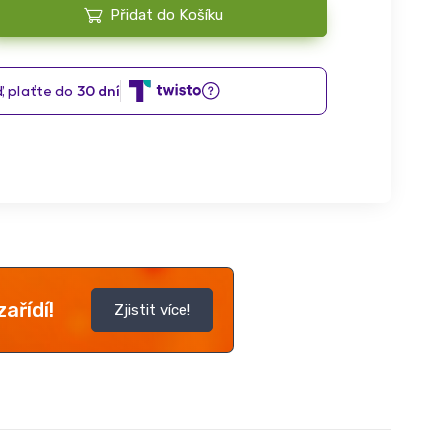
Přidat do Košíku
ařídí!
Zjistit více!