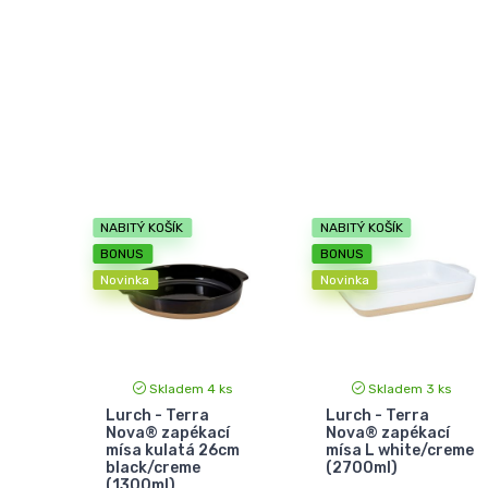
NABITÝ KOŠÍK
NABITÝ KOŠÍK
BONUS
BONUS
Novinka
Novinka
Skladem 4 ks
Skladem 3 ks
Lurch - Terra
Lurch - Terra
Nova® zapékací
Nova® zapékací
mísa kulatá 26cm
mísa L white/creme
black/creme
(2700ml)
(1300ml)