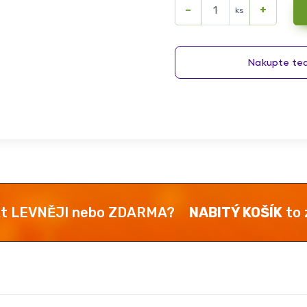
−
+
ks
kt LEVNĚJI nebo ZDARMA?
NABITÝ KOŠÍK
to z