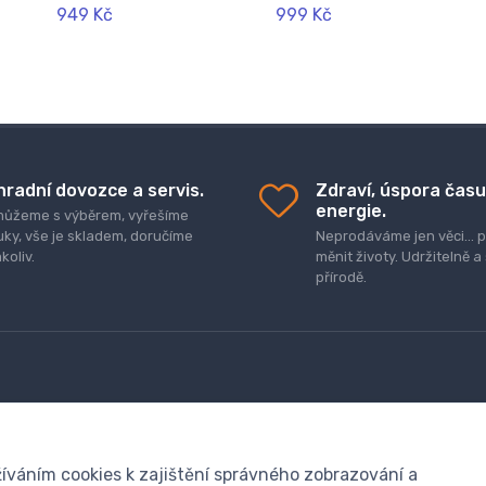
949 Kč
999 Kč
hradní dovozce a servis.
Zdraví, úspora času
energie.
ůžeme s výběrem, vyřešíme
uky, vše je skladem, doručíme
Neprodáváme jen věci..
koliv.
měnit životy. Udržitelně a
přírodě.
R
Obchodní podmínky
íváním cookies k zajištění správného zobrazování a