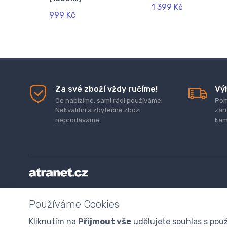
1 399 Kč
999 Kč
Za své zboží vždy ručíme!
Vý
Co nabízíme, sami rádi používáme.
Pom
Nekvalitní a zbytečné zboží
zár
neprodáváme.
kam
Doprava a platba zboží
Kontaktujte nás
O nás
GDP
Používáme Cookies
Odstoupení od smlouvy
Program digitalizace
Kliknutím na
Přijmout vše
udělujete souhlas s použ