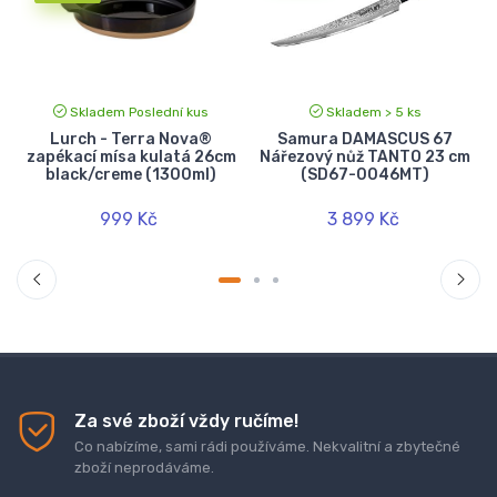
Skladem Poslední kus
Skladem > 5 ks
Lurch - Terra Nova®
Samura DAMASCUS 67
zapékací mísa kulatá 26cm
Nářezový nůž TANTO 23 cm
black/creme (1300ml)
(SD67-0046MT)
999 Kč
3 899 Kč
Za své zboží vždy ručíme!
Co nabízíme, sami rádi používáme. Nekvalitní a zbytečné
zboží neprodáváme.