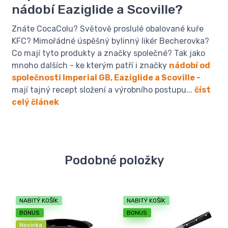
nádobí Eaziglide a Scoville?
Znáte CocaColu? Světově proslulé obalované kuře
KFC? Mimořádné úspěšný bylinný likér Becherovka?
Co mají tyto produkty a značky společné? Tak jako
mnoho dalších - ke kterým patří i značky
nádobí od
společnosti Imperial GB, Eaziglide a Scoville
-
mají tajný recept složení a výrobního postupu...
číst
celý článek
Podobné položky
NABITÝ KOŠÍK
NABITÝ KOŠÍK
BONUS
BONUS
Novinka