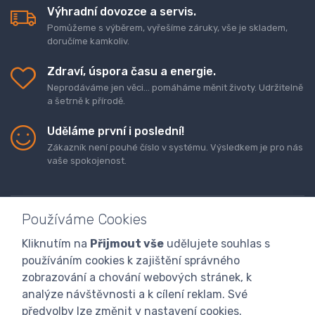
Výhradní dovozce a servis.
Pomůžeme s výběrem, vyřešíme záruky, vše je skladem,
doručíme kamkoliv.
Zdraví, úspora času a energie.
Neprodáváme jen věci... pomáháme měnit životy. Udržitelně
a šetrně k přírodě.
Uděláme první i poslední!
Zákazník není pouhé číslo v systému. Výsledkem je pro nás
vaše spokojenost.
Používáme Cookies
Kliknutím na
Přijmout vše
udělujete souhlas s
Doprava a platba zboží
Kontaktujte nás
O nás
používáním cookies k zajištění správného
GDPR
Obchodní podmínky
Odstoupení od smlouvy
zobrazování a chování webových stránek, k
analýze návštěvnosti a k cílení reklam. Své
Program digitalizace
předvolby lze změnit v nastavení cookies.