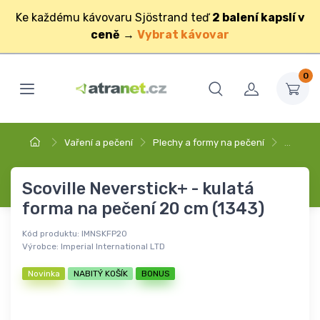
Ke každému kávovaru Sjöstrand teď
2 balení kapslí v
ceně
→
Vybrat kávovar
0
Vaření a pečení
Plechy a formy na pečení
…
Scoville Neverstick+ - kulatá
forma na pečení 20 cm (1343)
Kód produktu:
IMNSKFP20
Výrobce:
Imperial International LTD
Novinka
NABITÝ KOŠÍK
BONUS