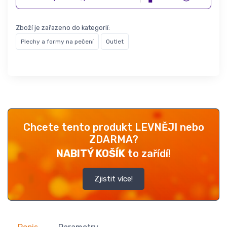
Zboží je zařazeno do kategorií:
Plechy a formy na pečení
Outlet
Chcete tento produkt LEVNĚJI nebo
ZDARMA?
NABITÝ KOŠÍK
to zařídí!
Zjistit více!