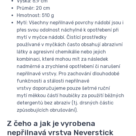
Výška: 6,9 cm
Průměr: 20 cm
Hmotnost: 510 g
Mytí: Všechny nepřilnavé povrchy nádobí jsou i
přes svou odolnost náchylné k opotřebení při
mytí v myčce nádobí. Čistící prostředky
používané v myčkách často obsahují abrazivní
látky a agresivní chemikálie nebo jejich
kombinaci, které mohou mít za následek
nadměrné a zrychlené opotřebení či narušení
nepřilnavé vrstvy. Pro zachování dlouhodobé
funkčnosti a stálosti nepřilnavé
vrstvy doporučujeme pouze šetrné ruční
mytí měkkou částí houbičky za použití běžných
detergentů bez abraziv (tj. drsných částic
způsobujících obrušování).
Z čeho a jak je vyrobena
nepřilnavá vrstva Neverstick