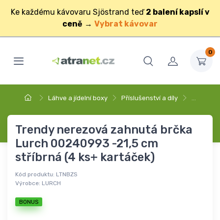
Ke každému kávovaru Sjöstrand teď
2 balení kapslí v
ceně
→
Vybrat kávovar
0
Láhve a jídelní boxy
Příslušenství a díly
…
Trendy nerezová zahnutá brčka
Lurch 00240993 -21,5 cm
stříbrná (4 ks+ kartáček)
Kód produktu:
LTNBZS
Výrobce:
LURCH
BONUS