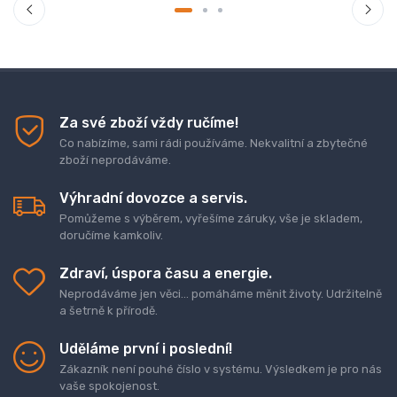
Za své zboží vždy ručíme!
Co nabízíme, sami rádi používáme. Nekvalitní a zbytečné
zboží neprodáváme.
Výhradní dovozce a servis.
Pomůžeme s výběrem, vyřešíme záruky, vše je skladem,
doručíme kamkoliv.
Zdraví, úspora času a energie.
Neprodáváme jen věci... pomáháme měnit životy. Udržitelně
a šetrně k přírodě.
Uděláme první i poslední!
Zákazník není pouhé číslo v systému. Výsledkem je pro nás
vaše spokojenost.