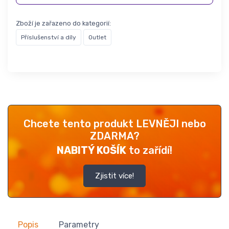
Zboží je zařazeno do kategorií:
Příslušenství a díly
Outlet
Chcete tento produkt LEVNĚJI nebo
ZDARMA?
NABITÝ KOŠÍK
to zařídí!
Zjistit více!
Popis
Parametry