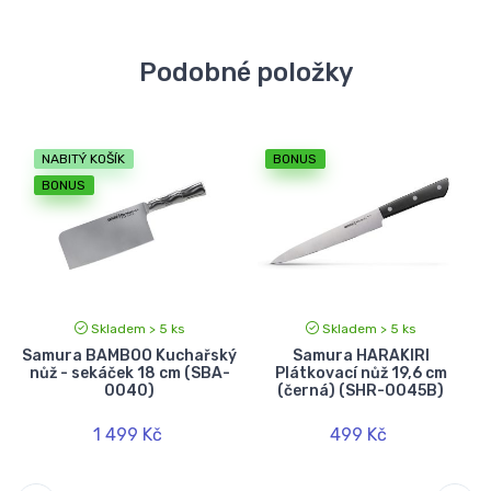
Podobné položky
NABITÝ KOŠÍK
BONUS
BONUS
Skladem > 5 ks
Skladem > 5 ks
Samura BAMBOO Kuchařský
Samura HARAKIRI
nůž - sekáček 18 cm (SBA-
Plátkovací nůž 19,6 cm
0040)
(černá) (SHR-0045B)
1 499 Kč
499 Kč