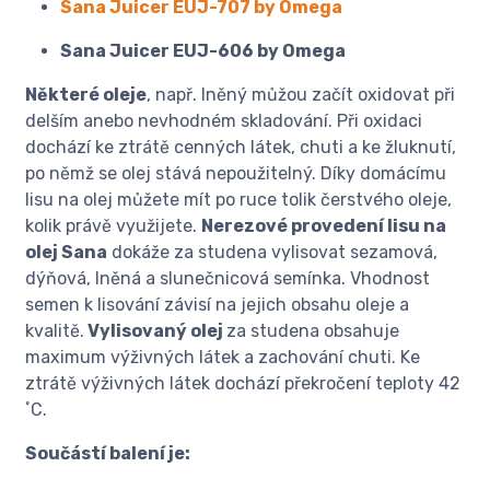
Sana Juicer EUJ-707 by Omega
​​Sana Juicer EUJ-606 by Omega
Některé oleje
, např. lněný můžou začít oxidovat při
delším anebo nevhodném skladování. Při oxidaci
dochází ke ztrátě cenných látek, chuti a ke žluknutí,
po němž se olej stává nepoužitelný. Díky domácímu
lisu na olej můžete mít po ruce tolik čerstvého oleje,
kolik právě využijete.
Nerezové provedení lisu na
olej Sana
dokáže za studena vylisovat sezamová,
dýňová, lněná a slunečnicová semínka. Vhodnost
semen k lisování závisí na jejich obsahu oleje a
kvalitě.
Vylisovaný olej
za studena obsahuje
maximum výživných látek a zachování chuti. Ke
ztrátě výživných látek dochází překročení teploty 42
˚C.
Součástí balení je: