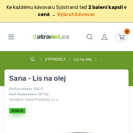
Ke každému kávovaru Sjöstrand teď
2 balení kapslí v
ceně
→
Vybrat kávovar
0
VÝPRODEJ
Lis na olej
…
Sana - Lis na olej
Kód produktu:
OSLO
Kód dodavatele:
OE702
Výrobce:
Sana Products s.r.o.
BONUS