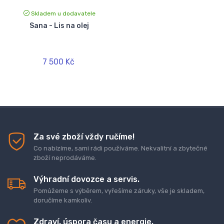
Skladem u dodavatele
Sana - Lis na olej
7 500 Kč
Za své zboží vždy ručíme!
Co nabízíme, sami rádi používáme. Nekvalitní a zbytečné
zboží neprodáváme.
Výhradní dovozce a servis.
Pomůžeme s výběrem, vyřešíme záruky, vše je skladem,
doručíme kamkoliv.
Zdraví, úspora času a energie.