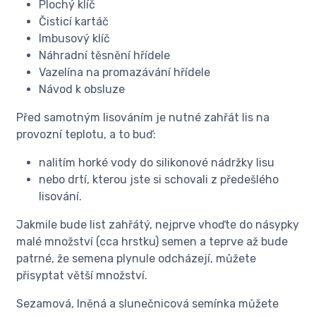
Plochý klíč
Čisticí kartáč
Imbusový klíč
Náhradní těsnění hřídele
Vazelína na promazávání hřídele
Návod k obsluze
Před samotným lisováním je nutné zahřát lis na
provozní teplotu, a to buď:
nalitím horké vody do silikonové nádržky lisu
nebo drtí, kterou jste si schovali z předešlého
lisování.
Jakmile bude list zahřátý, nejprve vhoďte do násypky
malé množství (cca hrstku) semen a teprve až bude
patrné, že semena plynule odcházejí, můžete
přisyptat větší množství.
Sezamová, lněná a slunečnicová semínka můžete