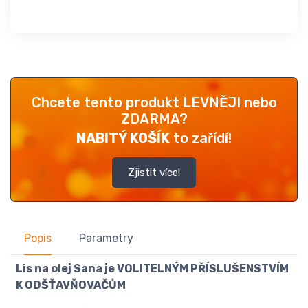
Chcete tento produkt LEVNĚJI nebo
ZDARMA?
NABITÝ KOŠÍK
to zařídí!
Zjistit více!
Popis
Parametry
Lis na olej Sana je VOLITELNÝM PŘÍSLUŠENSTVÍM
K ODŠŤAVŇOVAČŮM