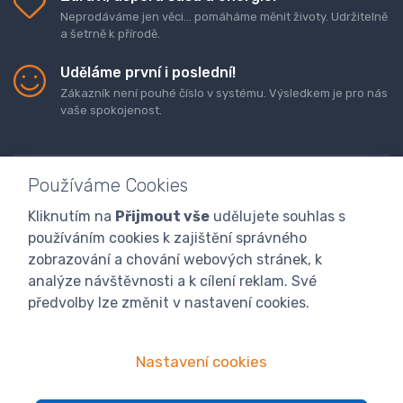
Neprodáváme jen věci... pomáháme měnit životy. Udržitelně
a šetrně k přírodě.
Uděláme první i poslední!
Zákazník není pouhé číslo v systému. Výsledkem je pro nás
vaše spokojenost.
Používáme Cookies
Kliknutím na
Přijmout vše
udělujete souhlas s
Doprava a platba zboží
Kontaktujte nás
O nás
používáním cookies k zajištění správného
GDPR
Obchodní podmínky
Odstoupení od smlouvy
zobrazování a chování webových stránek, k
analýze návštěvnosti a k cílení reklam. Své
Program digitalizace
předvolby lze změnit v nastavení cookies.
Nastavení cookies