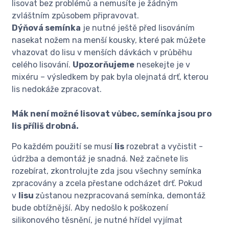
lisovat bez problémů a nemusíte je žádným
zvláštním způsobem připravovat.
Dýňová semínka
je nutné ještě před lisováním
nasekat nožem na menší kousky, které pak můžete
vhazovat do lisu v menších dávkách v průběhu
celého lisování.
Upozorňujeme
nesekejte je v
mixéru – výsledkem by pak byla olejnatá drť, kterou
lis nedokáže zpracovat.
Mák není možné lisovat vůbec, semínka jsou pro
lis příliš drobná.
Po každém použití se musí
lis
rozebrat a vyčistit -
údržba a demontáž je snadná. Než začnete lis
rozebírat, zkontrolujte zda jsou všechny semínka
zpracovány a zcela přestane odcházet drť. Pokud
v
lisu
zůstanou nezpracovaná semínka, demontáž
bude obtížnější. Aby nedošlo k poškození
silikonového těsnění, je nutné hřídel vyjímat