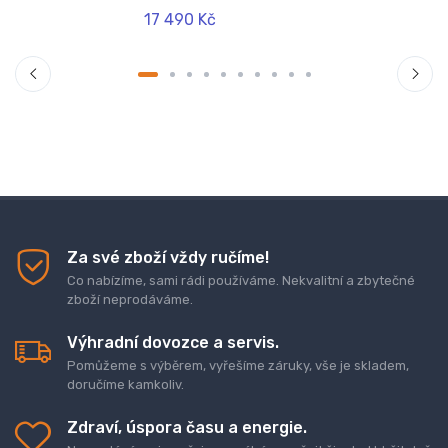
17 490 Kč
Za své zboží vždy ručíme!
Co nabízíme, sami rádi používáme. Nekvalitní a zbytečné
zboží neprodáváme.
Výhradní dovozce a servis.
Pomůžeme s výběrem, vyřešíme záruky, vše je skladem,
doručíme kamkoliv.
Zdraví, úspora času a energie.