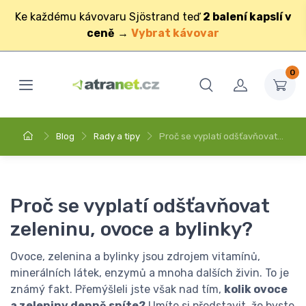
Ke každému kávovaru Sjöstrand teď
2 balení kapslí v
ceně
→
Vybrat kávovar
0
Blog
Rady a tipy
Proč se vyplatí odšťavňovat…
Proč se vyplatí odšťavňovat
zeleninu, ovoce a bylinky?
Ovoce, zelenina a bylinky jsou zdrojem vitamínů,
minerálních látek, enzymů a mnoha dalších živin. To je
známý fakt. Přemýšleli jste však nad tím,
kolik ovoce
a zeleniny denně sníte?
Umíte si představit, že byste