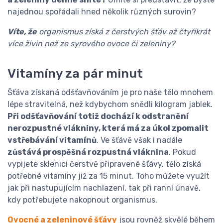
najednou spořádali hned několik různých surovin?
Víte, že
organismus získá z čerstvých šťáv až čtyřikrát
více živin než ze syrového ovoce či zeleniny?
Vitamíny za pár minut
Šťáva získaná odšťavňováním je pro naše tělo mnohem
lépe stravitelná, než kdybychom snědli kilogram jablek.
Při odšťavňování totiž dochází k odstranění
nerozpustné vlákniny, která má za úkol zpomalit
vstřebávání vitamínů
. Ve šťávě však i nadále
zůstává prospěšná rozpustná vláknina
. Pokud
vypijete sklenici čerstvě připravené šťávy, tělo získá
potřebné vitamíny již za 15 minut. Toho můžete využít
jak při nastupujícím nachlazení, tak při ranní únavě,
kdy potřebujete nakopnout organismus.
Ovocné a zeleninové šťávy
jsou rovněž skvělé během