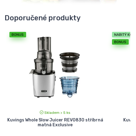
Doporučené produkty
BONUS
NABITÝ KOŠÍ
BONUS
Skladem > 5 ks
á
Kuvings Whole Slow Juicer REVO830 stříbrná
Kuvin
matná Exclusive