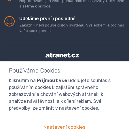
Neprodáváme jen věci... pomáháme měnit životy. Udržitelně
a šetrně k přírodě.
Uděláme první i poslední!
Zákazník není pouhé číslo v systému. Výsledkem je pro nás
vaše spokojenost.
Doprava a platba zboží
Kontaktujte nás
O nás
Používáme Cookies
GDPR
Obchodní podmínky
Odstoupení od smlouvy
Kliknutím na
Přijmout vše
udělujete souhlas s
Program digitalizace
používáním cookies k zajištění správného
zobrazování a chování webových stránek, k
analýze návštěvnosti a k cílení reklam. Své
předvolby lze změnit v nastavení cookies.
Nastavení cookies