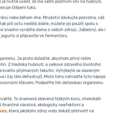
 je nutné uvést, že má velmi pozitivní vliv na hubnutí,
poruje štěpení tuků.
ránu nebo během dne. Množství dávkujte pozvolna, váš
ak pití octu nedělá dobře, můžete jej použít spolu s
si snadno vyrobíte doma z vašich zdrojů. Jablečný, ale i
í jogurty si připravíte ve fermentoru.
anismu. Je proto důležité, abychom pitný režim
utin. Z hlediska hubnutí, a celkově zdravého životního
na kvalitu přijímaných tekutin. Vyhýbejte se slazeným
 i čaj tělo dehydrují). Místo toho nahraďte tyto nápoje
 ovocnými šťávami. Podpoříte tím detoxikaci organismu
 kvalitě. To znamená zbavená těžkých kovů, chemikálií
iš finančně náročná, ekologicky neefektivní a
rkey
, která jakýkoliv zdroj vody dokáží přetvořit na