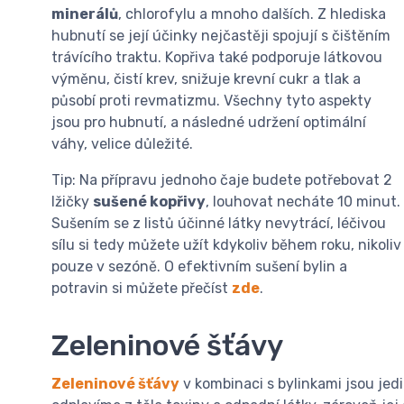
minerálů
, chlorofylu a mnoho dalších. Z hlediska
hubnutí se její účinky nejčastěji spojují s čištěním
trávícího traktu. Kopřiva také podporuje látkovou
výměnu, čistí krev, snižuje krevní cukr a tlak a
působí proti revmatizmu. Všechny tyto aspekty
jsou pro hubnutí, a následné udržení optimální
váhy, velice důležité.
Tip: Na přípravu jednoho čaje budete potřebovat 2
lžičky
sušené kopřivy
, louhovat necháte 10 minut.
Sušením se z listů účinné látky nevytrácí, léčivou
sílu si tedy můžete užít kdykoliv během roku, nikoliv
pouze v sezóně. O efektivním sušení bylin a
potravin si můžete přečíst
zde
.
Zeleninové šťávy
Zeleninové šťávy
v kombinaci s bylinkami jsou je