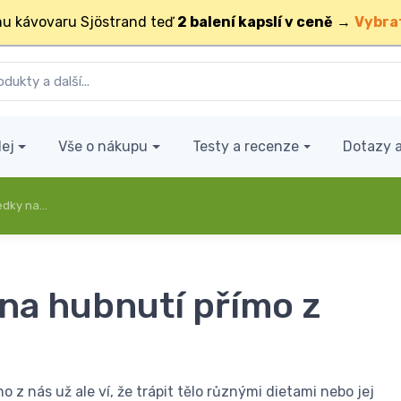
u kávovaru Sjöstrand teď
2 balení kapslí v ceně
→
Vybra
ej
Vše o nákupu
Testy a recenze
Dotazy 
ředky na…
 na hubnutí přímo z
 z nás už ale ví, že trápit tělo různými dietami nebo jej