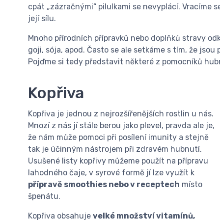
cpát „zázračnými“ pilulkami se nevyplácí. Vracíme s
její sílu.
Mnoho přírodních přípravků nebo doplňků stravy odka
goji, sója, apod. Často se ale setkáme s tím, že jsou 
Pojďme si tedy představit některé z pomocníků hub
Kopřiva
Kopřiva je jednou z nejrozšířenějších rostlin u nás.
Mnozí z nás jí stále berou jako plevel, pravda ale je,
že nám může pomoci při posílení imunity a stejně
tak je účinným nástrojem při zdravém hubnutí.
Usušené listy kopřivy můžeme použít na přípravu
lahodného čaje, v syrové formě jí lze využít k
přípravě smoothies nebo v receptech
místo
špenátu.
Kopřiva obsahuje
velké množství vitamínů,