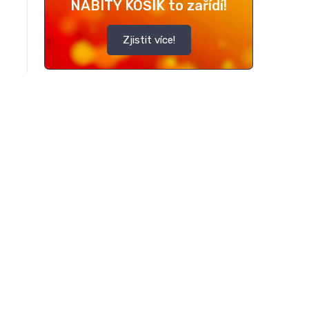
NABITÝ KOŠÍK to zařídí!
Zjistit více!