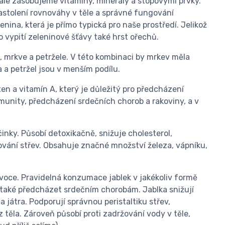
j ale zásobujeme vitamíny, minerály a stopovými prvky.
astolení rovnováhy v těle a správné fungování
nina, která je přímo typická pro naše prostředí. Jelikož
o vypití zeleninové šťávy také hrst ořechů.
k, mrkve a petržele. V této kombinaci by mrkev měla
a a petržel jsou v menším podílu.
en a vitamín A, který je důležitý pro předcházení
 imunity, předcházení srdečních chorob a rakoviny, a v
nky. Působí detoxikačně, snižuje cholesterol,
vání střev. Obsahuje značné množství železa, vápníku,
voce. Pravidelná konzumace jablek v jakékoliv formě
m také předcházet srdečním chorobám. Jablka snižují
a játra. Podporují správnou peristaltiku střev,
 těla. Zároveň působí proti zadržování vody v těle,