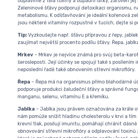
odplavíme z těla toxiny a odpadní látky, zároveň je
Zeleninové šťávy podporují detoxikaci organismu, n
metabolismu. K odšťavňování je ideální kořenová zele
jsou některé vitamíny rozpustné v tucích, dejte si p
Tip:
Vyzkoušejte např. šťávu přípravou z řepy, jable
zaujímat největší procento podílu šťávy. Řepa, jablk
Mrkev
– Mrkev je nejvíce známá pro svůj beta-karot
šerosleposti. Její účinky se spojují také s posílením
neposlední řadě také obnovením střevní mikroflóry.
Řepa
– Řepa má na organismus přímo blahodárné úči
podporuje produkci žaludeční šťávy a správné fungo
manganu, selenu, vitamínu E a křemíku.
Jablka
– Jablka jsou právem označována za krále o
nám pomůže snížit hladinu cholesterolu v krvi a tí
krevní tlak, posilují imunitu, pomáhají chránit dásně 
obnovování střevní mikroflóry a odplavování toxinů z