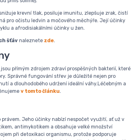
 příliš solíme).
nižuje krevní tlak, posiluje imunitu, zlepšuje zrak, čistí
borná pro očistu ledvin a močového měchýře. Její účinky
klu a afrodisiakálními účinky u žen.
ch šťáv
naleznete
zde
.
ny
jsou přímým zdrojem zdraví prospěšných bakterií, které
óry. Správné fungování střev je důležité nejen pro
bnutí a dlouhodobého udržení ideální váhy.Léčebným a
věnujeme
v tomto článku
.
 právem. Jeho účinky nabízí nespočet využití, ať už v
otikem, antimykotikem a obsahuje velké množství
ojem při detoxikaci organismu, protože podporuje