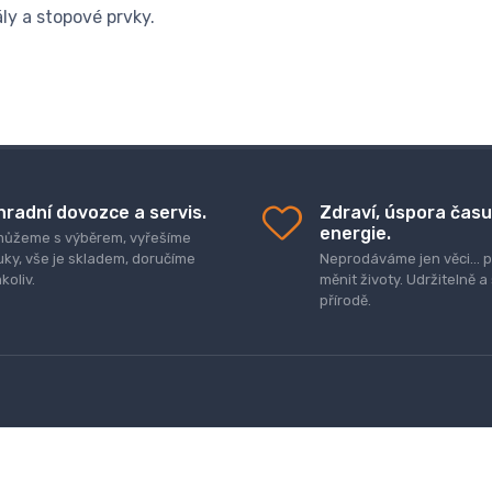
ly a stopové prvky.
hradní dovozce a servis.
Zdraví, úspora času
energie.
ůžeme s výběrem, vyřešíme
uky, vše je skladem, doručíme
Neprodáváme jen věci..
koliv.
měnit životy. Udržitelně a
přírodě.
R
Obchodní podmínky