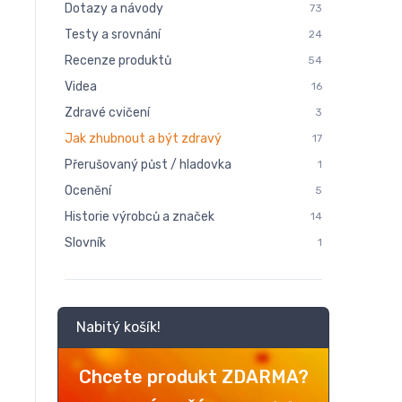
Dotazy a návody
73
Testy a srovnání
24
Recenze produktů
54
Videa
16
Zdravé cvičení
3
Jak zhubnout a být zdravý
17
Přerušovaný půst / hladovka
1
Ocenění
5
Historie výrobců a značek
14
Slovník
1
Nabitý košík!
Chcete produkt ZDARMA?