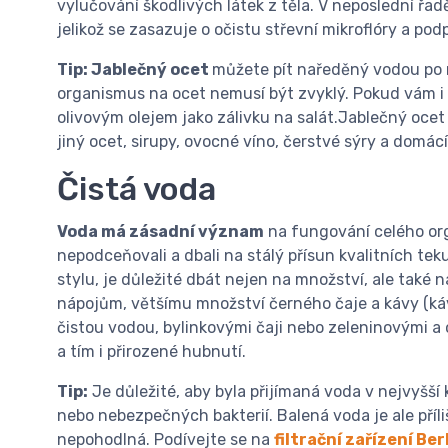
vylučování škodlivých látek z těla. V neposlední řadě
jelikož se zasazuje o očistu střevní mikroflóry a pod
Tip: Jablečný ocet
můžete pít naředěný vodou po 
organismus na ocet nemusí být zvyklý. Pokud vám i t
olivovým olejem jako zálivku na salát.Jablečný ocet 
jiný ocet, sirupy, ovocné víno, čerstvé sýry a domác
Čistá voda
Voda má zásadní význam
na fungování celého org
nepodceňovali a dbali na stálý přísun kvalitních tek
stylu, je důležité dbát nejen na množství, ale také 
nápojům, většímu množství černého čaje a kávy (káva
čistou vodou, bylinkovými čaji nebo zeleninovými a
a tím i přirozené hubnutí.
Tip:
Je důležité, aby byla přijímaná voda v nejvyšší
nebo nebezpečných bakterií. Balená voda je ale příl
nepohodlná. Podívejte se na
filtrační zařízení Be