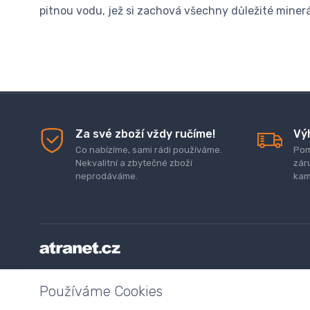
pitnou vodu, jež si zachová všechny důležité minerá
Za své zboží vždy ručíme!
Vý
Co nabízíme, sami rádi používáme.
Pom
Nekvalitní a zbytečné zboží
zár
neprodáváme.
kam
Doprava a platba zboží
Kontaktujte nás
O nás
GDP
Používáme Cookies
Odstoupení od smlouvy
Program digitalizace