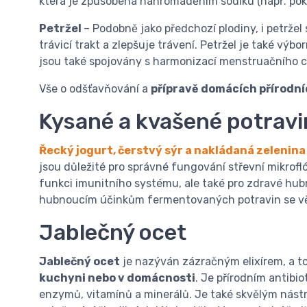
která je způsobená nahromaděním sodíku (např. pokud
Petržel
– Podobně jako předchozí plodiny, i petržel s
trávicí trakt a zlepšuje trávení. Petržel je také vý
jsou také spojovány s harmonizací menstruačního cy
Vše o odšťavňování a
přípravě domácích přírodní
Kysané a kvašené potravi
Řecký jogurt, čerstvý sýr a nakládaná zelenina
jsou důležité pro správné fungování střevní mikrofl
funkci imunitního systému, ale také pro zdravé hu
hubnoucím účinkům fermentovaných potravin se 
Jablečný ocet
Jablečný ocet
je nazýván zázračným elixírem, a to
kuchyni nebo v domácnosti
. Je přírodním antibi
enzymů, vitamínů a minerálů. Je také skvělým nástr