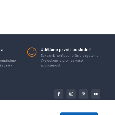
 a
Uděláme první i poslední!
Zákazník není pouhé číslo v systému.
. pomáháme
Výsledkem je pro nás vaše
 šetrně k
spokojenost.