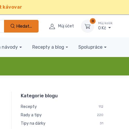
t kávovar
0
Můj košík
Hledat...
Můj účet
0 Kč
a návody
Recepty a blog
Spolupráce
Kategorie blogu
Recepty
112
Rady a tipy
220
Tipy na dárky
31