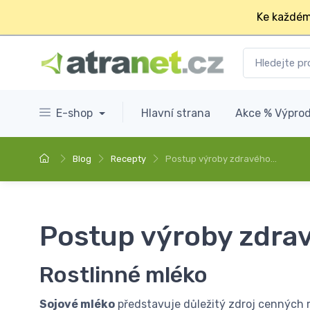
Ke každém
E-shop
Hlavní strana
Akce % Výprod
Blog
Recepty
Postup výroby zdravého…
Postup výroby zdra
Rostlinné mléko
Sojové mléko
představuje důležitý zdroj cenných m