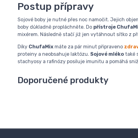
Postup přípravy
Sojové boby je nutné přes noc namočit. Jejich obje
boby důkladně propláchněte. Do
přístroje ChufaM
mixérem. Následně stačí již jen vytáhnout sítko z pří
Díky
ChufaMix
máte za pár minut připraveno
zdrav
proteiny a neobsahuje laktózu.
Sojové mléko
také 
stachyosy a rafinózy posiluje imunitu a pomáhá sniž
Doporučené produkty