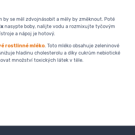
m by se měl zdvojnásobit a měly by změknout. Poté
ix
nasypte boby, nalijte vodu a rozmixujte tyčovým
stroje a nápoj je hotový.
é rostlinné mléko
. Toto mléko obsahuje zeleninové
snižuje hladinu cholesterolu a díky cukrům nebiotické
ovat množství toxických látek v těle.