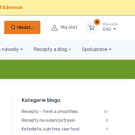
t kávovar
0
Můj košík
Hledat...
Můj účet
0 Kč
a návody
Recepty a blog
Spolupráce
Kategorie blogu
Recepty - fresh a smoothies
20
Recepty na sušení potravin
8
Ketodieta, cukrfree, raw food
9