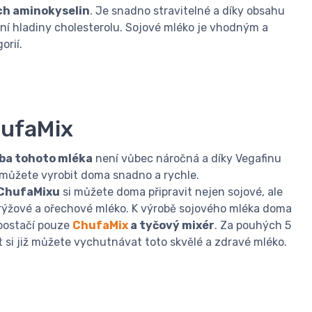
ch aminokyselin
. Je snadno stravitelné a díky obsahu
ní hladiny cholesterolu. Sojové mléko je vhodným a
orií.
ufaMix
ba tohoto mléka
není vůbec náročná a díky Vegafinu
j můžete vyrobit doma snadno a rychle.
ChufaMixu
si můžete doma připravit nejen sojové, ale
rýžové a ořechové mléko. K výrobě sojového mléka doma
postačí pouze
ChufaMix
a tyčový mixér
. Za pouhých 5
 si již můžete vychutnávat toto skvělé a zdravé mléko.