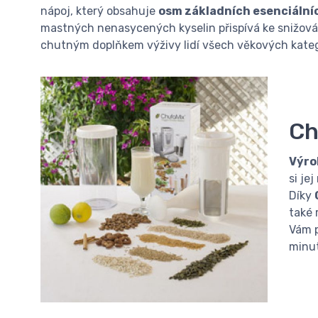
nápoj, který obsahuje
osm základních esenciální
mastných nenasycených kyselin přispívá ke snižová
chutným doplňkem výživy lidí všech věkových kateg
Ch
Výro
si je
Díky
také 
Vám 
minut