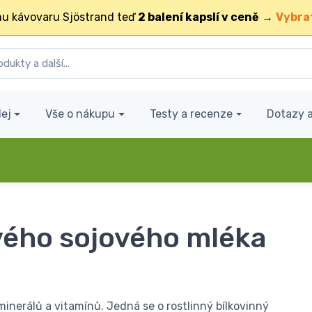
u kávovaru Sjöstrand teď
2 balení kapslí v ceně
→
Vybra
ej
Vše o nákupu
Testy a recenze
Dotazy 
vého sojového mléka
inerálů a vitamínů. Jedná se o rostlinný bílkovinný