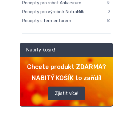
Recepty pro robot Ankarsrum
31
Recepty pro výrobník NutraMilk
3
Recepty s fermentorem
10
Nabitý košík!
Chcete produkt ZDARMA?
NABITÝ KOŠÍK to zařídí!
Zjistit více!