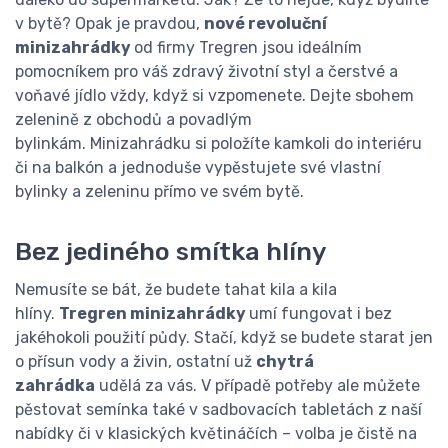
v bytě? Opak je pravdou,
nové revoluční
minizahrádky
od firmy Tregren jsou ideálním
pomocníkem pro váš zdravý životní styl a čerstvé a
voňavé jídlo vždy, když si vzpomenete. Dejte sbohem
zelenině z obchodů a povadlým
bylinkám. Minizahrádku si položíte kamkoli do interiéru
či na balkón a jednoduše vypěstujete své vlastní
bylinky a zeleninu přímo ve svém bytě.
Bez jediného smítka hlíny
Nemusíte se bát, že budete tahat kila a kila
hlíny.
Tregren minizahrádky
umí fungovat i bez
jakéhokoli použití půdy. Stačí, když se budete starat jen
o přísun vody a živin, ostatní už
chytrá
zahrádka
udělá za vás. V případě potřeby ale můžete
pěstovat semínka také v sadbovacích tabletách z naší
nabídky či v klasických květináčích – volba je čistě na