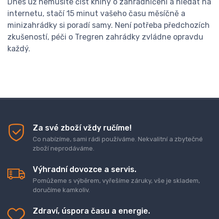
Dnes už nemusíte číst knihy o zahradničení a hledat na
internetu, stačí 15 minut vašeho času měsíčně a
minizahrádky si poradí samy. Není potřeba předchozích
zkušeností, péči o Tregren zahrádky zvládne opravdu
každý.
Za své zboží vždy ručíme!
Co nabízíme, sami rádi používáme. Nekvalitní a zbytečné
zboží neprodáváme.
Výhradní dovozce a servis.
Pomůžeme s výběrem, vyřešíme záruky, vše je skladem,
doručíme kamkoliv.
Zdraví, úspora času a energie.