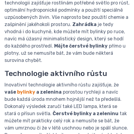
technologii zajišťuje rostlinám potřebné světlo pro růst,
optimální hydroponické podmínky a použití speciálně
uzpůsobených živin. Vše naprosto bez použití chemie a
zašpinění jakéhokoli prostoru.
Zahrádka
je tedy
vhodná i do kuchyně, kde můžete mít bylinky po ruce,
navíc má úžasný minimalistický design, který se hodí
do každého prostředí.
Mějte čerstvé bylinky
přímo u
plotny, už se nemusíte bát, že vám bude některá
surovina chybět.
Technologie aktivního růstu
Inovativní technologie aktivního růstu zajišťuje, že
vaše
bylinky
a zelenina
porostou rychleji a navíc
bude každá úroda mnohem hojnější než ta předešlá.
Dokonalý výsledek zaručí také LED lampa, která se
stará o přísun světla.
Čerstvé bylinky a zeleninu
tak
můžete mít prakticky celý rok a nemusíte se bát, že
vám umrznou či že v létě uschnou nebo je spálí slunce.