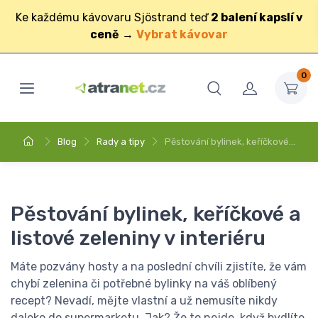
Ke každému kávovaru Sjöstrand teď
2 balení kapslí v
ceně
→
Vybrat kávovar
0
Blog
Rady a tipy
Pěstování bylinek, keříčkové…
Pěstování bylinek, keříčkové a
listové zeleniny v interiéru
Máte pozvány hosty a na poslední chvíli zjistíte, že vám
chybí zelenina či potřebné bylinky na váš oblíbený
recept? Nevadí, mějte vlastní a už nemusíte nikdy
daleko do supermarketu. Jak? Že to nejde, když bydlíte