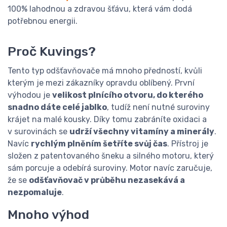
100% lahodnou a zdravou šťávu, která vám dodá
potřebnou energii.
Proč Kuvings?
Tento typ odšťavňovače má mnoho předností, kvůli
kterým je mezi zákazníky opravdu oblíbený. První
výhodou je
velikost plnícího otvoru, do kterého
snadno dáte celé jablko
, tudíž není nutné suroviny
krájet na malé kousky. Díky tomu zabráníte oxidaci a
v surovinách se
udrží všechny vitamíny a minerály
.
Navíc
rychlým plněním šetříte svůj čas
. Přístroj je
složen z patentovaného šneku a silného motoru, který
sám porcuje a odebírá suroviny. Motor navíc zaručuje,
že se
odšťavňovač v průběhu nezasekává a
nezpomaluje
.
Mnoho výhod