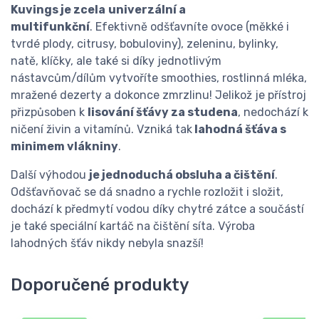
Kuvings je zcela
univerzální a
multifunkční
. Efektivně odšťavníte ovoce (měkké i
tvrdé plody, citrusy, bobuloviny), zeleninu, bylinky,
natě, klíčky, ale také si díky jednotlivým
nástavcům/dílům vytvoříte smoothies, rostlinná mléka,
mražené dezerty a dokonce zmrzlinu! Jelikož je přístroj
přizpůsoben k
lisování šťávy za studena
, nedochází k
ničení živin a vitamínů. Vzniká tak
lahodná šťáva s
minimem vlákniny
.
Další výhodou
je jednoduchá obsluha a čištění
.
Odšťavňovač se dá snadno a rychle rozložit i složit,
dochází k předmytí vodou díky chytré zátce a součástí
je také speciální kartáč na čištění síta. Výroba
lahodných šťáv nikdy nebyla snazší!
Doporučené produkty