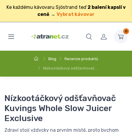
Ke každému kávovaru Sjöstrand teď
2 balení kapslí v
ceně
→
Vybrat kávovar
0
Blog
Recenze produktů
Nízkootáčkový odšťavňovač…
Nízkootáčkový odšťavňovač
Kuvings Whole Slow Juicer
Exclusive
Zdraví stojí vždycky na prvním místě, proto bychom