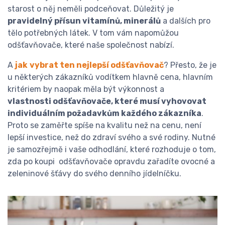
starost o něj neměli podceňovat. Důležitý je
pravidelný přísun vitamínů, minerálů
a dalších pro
tělo potřebných látek. V tom vám napomůžou
odšťavňovače, které naše společnost nabízí.
A
jak
vybrat ten nejlepší odšťavňovač
? Přesto, že je
u některých zákazníků vodítkem hlavně cena, hlavním
kritériem by naopak měla být výkonnost a
vlastnosti odšťavňovače, které musí vyhovovat
individuálním požadavkům každého zákazníka
.
Proto se zaměřte spíše na kvalitu než na cenu, není
lepší investice, než do zdraví svého a své rodiny. Nutné
je samozřejmě i vaše odhodlání, které rozhoduje o tom,
zda po koupi odšťavňovače opravdu zařadíte ovocné a
zeleninové šťávy do svého denního jídelníčku.