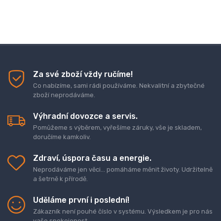
Za své zboží vždy ručíme!
Co nabízíme, sami rádi používáme. Nekvalitní a zbytečné
zboží neprodáváme.
Výhradní dovozce a servis.
Pomůžeme s výběrem, vyřešíme záruky, vše je skladem,
doručíme kamkoliv.
Zdraví, úspora času a energie.
Neprodáváme jen věci... pomáháme měnit životy. Udržitelně
a šetrně k přírodě.
Uděláme první i poslední!
Zákazník není pouhé číslo v systému. Výsledkem je pro nás
vaše spokojenost.