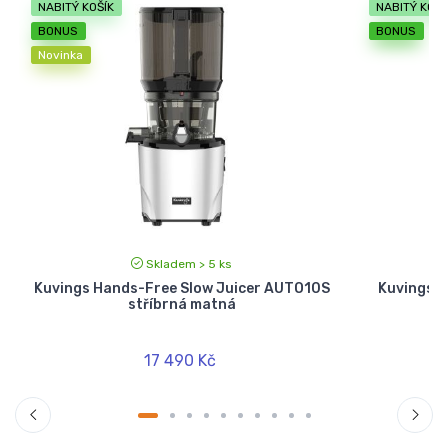
NABITÝ KOŠÍK
NABITÝ KOŠÍ
BONUS
BONUS
Novinka
Skladem > 5 ks
Kuvings Hands-Free Slow Juicer AUTO10S
Kuvings W
stříbrná matná
17 490 Kč