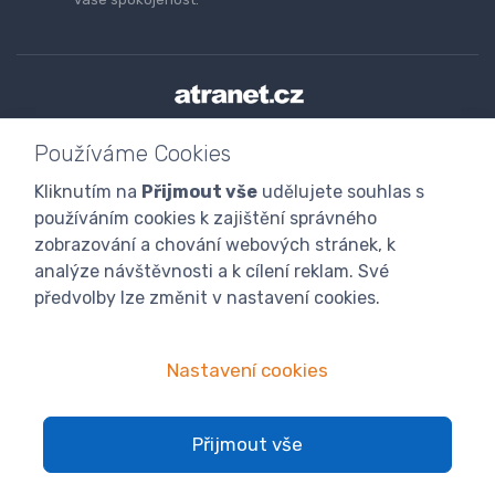
Doprava a platba zboží
Kontaktujte nás
O nás
Používáme Cookies
GDPR
Obchodní podmínky
Odstoupení od smlouvy
Kliknutím na
Přijmout vše
udělujete souhlas s
Program digitalizace
používáním cookies k zajištění správného
zobrazování a chování webových stránek, k
analýze návštěvnosti a k cílení reklam. Své
předvolby lze změnit v nastavení cookies.
Nastavení cookies
© 2024 atranet.cz
Nastavení cookies
Přijmout vše
Kategorie blogu