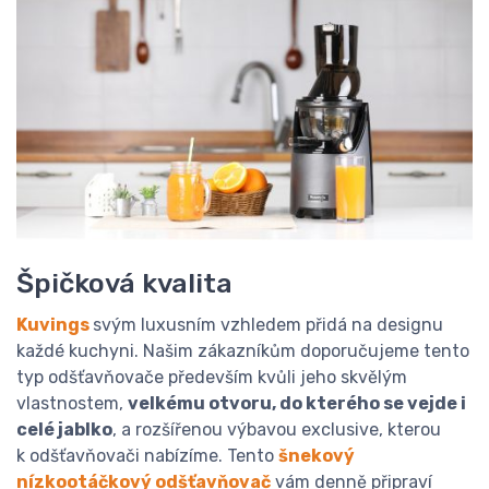
Špičková kvalita
Kuvings
svým luxusním vzhledem přidá na designu
každé kuchyni. Našim zákazníkům doporučujeme tento
typ odšťavňovače především kvůli jeho skvělým
vlastnostem,
velkému otvoru, do kterého se vejde i
celé jablko
, a rozšířenou výbavou exclusive, kterou
k odšťavňovači nabízíme. Tento
šnekový
nízkootáčkový odšťavňovač
vám denně připraví